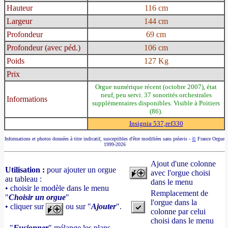
Hauteur
116 cm
Largeur
144 cm
Profondeur
69 cm
Profondeur (avec péd.)
106 cm
Poids
127 Kg
Prix
Orgue numérique récent (octobre 2007), état
neuf, peu servi. 37 sonorités orchestrales
Informations
supplémentaires disponibles. Visible à Poitiers
(86).
Insignia 537,ref330
Informations et photos données à titre indicatif, susceptibles d'être modifiées sans préavis -
©
France Orgue
1999-2026
Ajout d'une colonne
Utilisation :
pour ajouter un orgue
avec l'orgue choisi
au tableau :
dans le menu
• choisir le modèle dans le menu
Remplacement de
"
Choisir un orgue
"
l'orgue dans la
• cliquer sur
ou sur "
Ajouter
".
colonne par celui
choisi dans le menu
- "
Fusionner
" mélange les plans