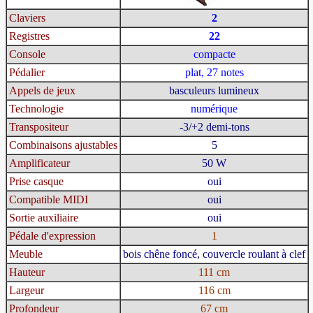
Claviers
2
Registres
22
Console
compacte
Pédalier
plat, 27 notes
Appels de jeux
basculeurs lumineux
Technologie
numérique
Transpositeur
-3/+2 demi-tons
Combinaisons ajustables
5
Amplificateur
50 W
Prise casque
oui
Compatible MIDI
oui
Sortie auxiliaire
oui
Pédale d'expression
1
Meuble
bois chêne foncé, couvercle roulant à clef
Hauteur
111 cm
Largeur
116 cm
Profondeur
67 cm