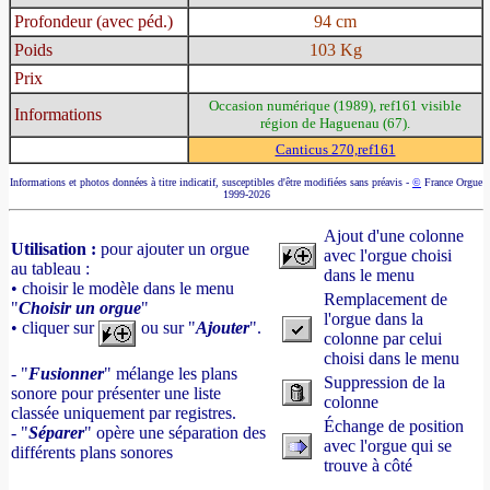
Profondeur (avec péd.)
94 cm
Poids
103 Kg
Prix
Occasion numérique (1989), ref161 visible
Informations
région de Haguenau (67).
Canticus 270,ref161
Informations et photos données à titre indicatif, susceptibles d'être modifiées sans préavis -
©
France Orgue
1999-2026
Ajout d'une colonne
Utilisation :
pour ajouter un orgue
avec l'orgue choisi
au tableau :
dans le menu
• choisir le modèle dans le menu
Remplacement de
"
Choisir un orgue
"
l'orgue dans la
• cliquer sur
ou sur "
Ajouter
".
colonne par celui
choisi dans le menu
- "
Fusionner
" mélange les plans
Suppression de la
sonore pour présenter une liste
colonne
classée uniquement par registres.
Échange de position
- "
Séparer
" opère une séparation des
avec l'orgue qui se
différents plans sonores
trouve à côté