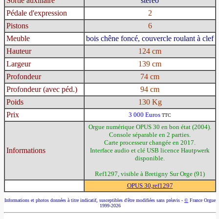
Sortie auxiliaire
stéréo
Pédale d'expression
2
Pistons
6
Meuble
bois chêne foncé, couvercle roulant à clef
Hauteur
124 cm
Largeur
139 cm
Profondeur
74 cm
Profondeur (avec péd.)
94 cm
Poids
130 Kg
Prix
3 000 Euros
TTC
Orgue numérique OPUS 30 en bon état (2004).
Console séparable en 2 parties.
Carte processeur changée en 2017.
Informations
Interface audio et clé USB licence Hautpwerk
disponible.
Ref1297, visible à Bretigny Sur Orge (91)
OPUS 30,ref1297
Informations et photos données à titre indicatif, susceptibles d'être modifiées sans préavis -
©
France Orgue
1999-2026