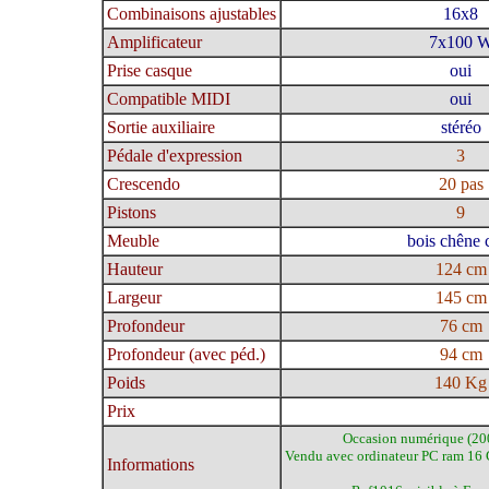
Combinaisons ajustables
16x8
Amplificateur
7x100 
Prise casque
oui
Compatible MIDI
oui
Sortie auxiliaire
stéréo
Pédale d'expression
3
Crescendo
20 pas
Pistons
9
Meuble
bois chêne c
Hauteur
124 cm
Largeur
145 cm
Profondeur
76 cm
Profondeur (avec péd.)
94 cm
Poids
140 Kg
Prix
Occasion numérique (200
Vendu avec ordinateur PC ram 16 G
Informations