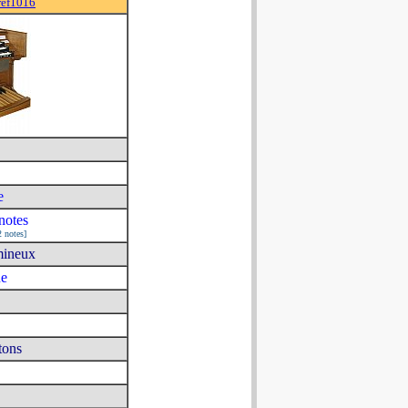
ref1016
e
notes
2 notes]
mineux
ue
tons