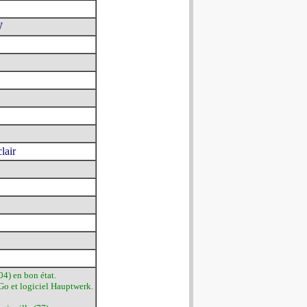
W
lair
4) en bon état.
o et logiciel Hauptwerk.