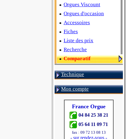
Orgues Viscount
Orgues d'occasion
Accessoires
Fiches
Liste des prix
Recherche
Comparatif
Technique
Mon compte
France Orgue
04 84 25 38 21
05 64 11 09 71
fax : 09 72 13 08 13
-
sur rendez-vous
-