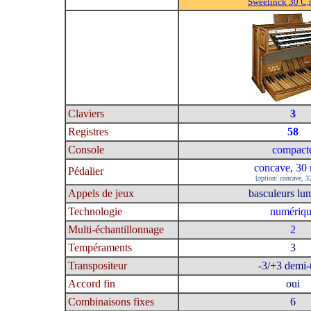
Sweelinck 30 C,
Claviers
3
Registres
58
Console
compact
concave, 30 
Pédalier
[option: concave, 3
Appels de jeux
basculeurs lu
Technologie
numériq
Multi-échantillonnage
2
Tempéraments
3
Transpositeur
-3/+3 demi-
Accord fin
oui
Combinaisons fixes
6