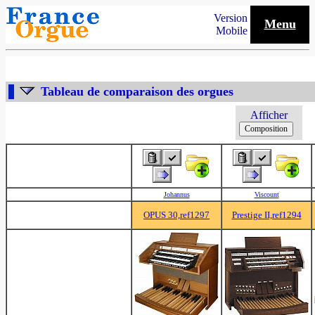
Version
Menu
Mobile
Tableau de comparaison des orgues
Afficher
Johannus
Viscount
OPUS 30,ref1297
Prestige II,ref1294