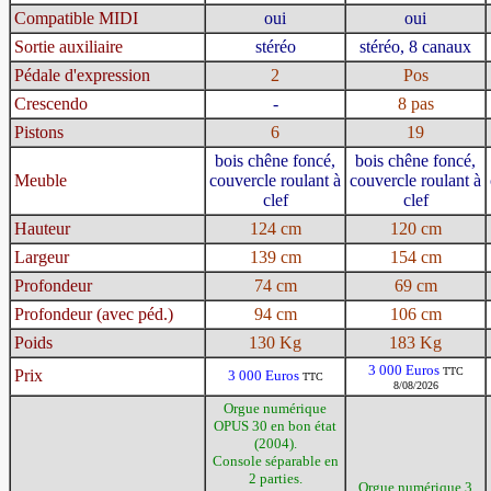
Compatible MIDI
oui
oui
Sortie auxiliaire
stéréo
stéréo, 8 canaux
Pédale d'expression
2
Pos
Crescendo
-
8 pas
Pistons
6
19
bois chêne foncé,
bois chêne foncé,
Meuble
couvercle roulant à
couvercle roulant à
clef
clef
Hauteur
124 cm
120 cm
Largeur
139 cm
154 cm
Profondeur
74 cm
69 cm
Profondeur (avec péd.)
94 cm
106 cm
Poids
130 Kg
183 Kg
3 000 Euros
TTC
Prix
3 000 Euros
TTC
8/08/2026
Orgue numérique
OPUS 30 en bon état
(2004).
Console séparable en
2 parties.
Orgue numérique 3