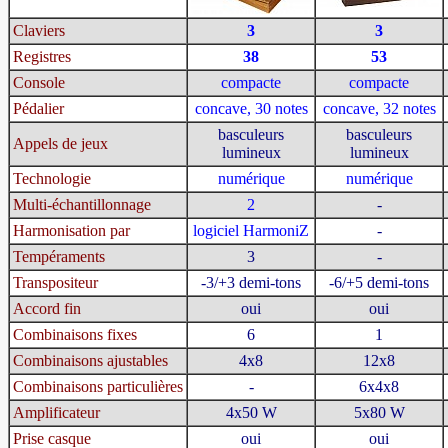
Claviers
3
3
Registres
38
53
Console
compacte
compacte
Pédalier
concave, 30 notes
concave, 32 notes
basculeurs
basculeurs
Appels de jeux
lumineux
lumineux
Technologie
numérique
numérique
Multi-échantillonnage
2
-
Harmonisation par
logiciel HarmoniZ
-
Tempéraments
3
-
Transpositeur
-3/+3 demi-tons
-6/+5 demi-tons
Accord fin
oui
oui
Combinaisons fixes
6
1
Combinaisons ajustables
4x8
12x8
Combinaisons particulières
-
6x4x8
Amplificateur
4x50 W
5x80 W
Prise casque
oui
oui