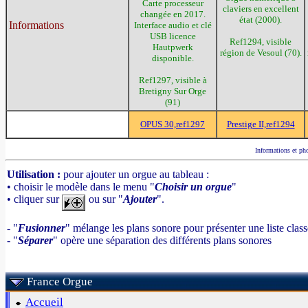
Carte processeur
claviers en excellent
changée en 2017.
état (2000).
Informations
Interface audio et clé
USB licence
Ref1294, visible
Hautpwerk
région de Vesoul (70).
disponible.
Ref1297, visible à
Bretigny Sur Orge
(91)
OPUS 30,ref1297
Prestige II,ref1294
Informations et pho
Utilisation :
pour ajouter un orgue au tableau :
• choisir le modèle dans le menu "
Choisir un orgue
"
• cliquer sur
ou sur "
Ajouter
".
- "
Fusionner
" mélange les plans sonore pour présenter une liste clas
- "
Séparer
" opère une séparation des différents plans sonores
France Orgue
Accueil