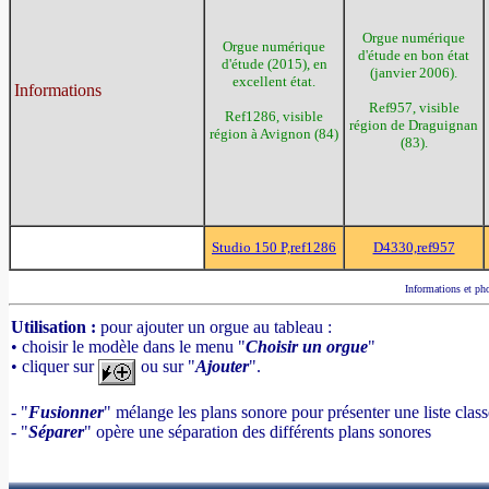
Orgue numérique
Orgue numérique
d'étude en bon état
d'étude (2015), en
(janvier 2006).
excellent état.
Informations
Ref957, visible
Ref1286, visible
région de Draguignan
région à Avignon (84)
(83).
Studio 150 P,ref1286
D4330,ref957
Informations et pho
Utilisation :
pour ajouter un orgue au tableau :
• choisir le modèle dans le menu "
Choisir un orgue
"
• cliquer sur
ou sur "
Ajouter
".
- "
Fusionner
" mélange les plans sonore pour présenter une liste clas
- "
Séparer
" opère une séparation des différents plans sonores