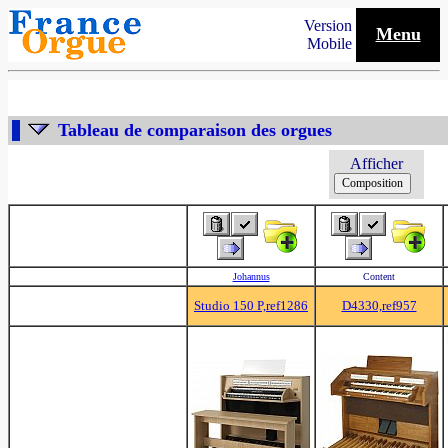
Version
Menu
Mobile
Tableau de comparaison des orgues
Afficher
Johannus
Content
Studio 150 P,ref1286
D4330,ref957