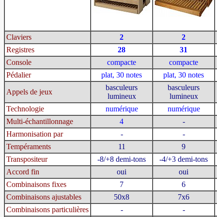
Claviers
2
2
Registres
28
31
Console
compacte
compacte
Pédalier
plat, 30 notes
plat, 30 notes
basculeurs
basculeurs
Appels de jeux
lumineux
lumineux
Technologie
numérique
numérique
Multi-échantillonnage
4
-
Harmonisation par
-
-
Tempéraments
11
9
Transpositeur
-8/+8 demi-tons
-4/+3 demi-tons
Accord fin
oui
oui
Combinaisons fixes
7
6
Combinaisons ajustables
50x8
7x6
Combinaisons particulières
-
-