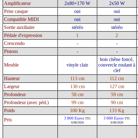
Amplificateur
2x80+170 W
2x50 W
Prise casque
oui
oui
Compatible MIDI
oui
oui
Sortie auxiliaire
stéréo
stéréo
Pédale d'expression
1
2
Crescendo
-
-
Pistons
-
-
bois chêne foncé,
Meuble
vinyle clair
couvercle roulant à
clef
Hauteur
113 cm
112 cm
Largeur
130 cm
127 cm
Profondeur
58 cm
59 cm
Profondeur (avec péd.)
99 cm
90 cm
Poids
100 Kg
133 Kg
3 800 Euros
3 600 Euros
TTC
TTC
Prix
6/08/2026
6/08/2026