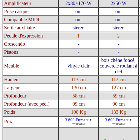
Amplificateur
2x80+170 W
2x50 W
Prise casque
oui
oui
Compatible MIDI
oui
oui
Sortie auxiliaire
stéréo
stéréo
Pédale d'expression
1
2
Crescendo
-
-
Pistons
-
-
bois chêne foncé,
Meuble
vinyle clair
couvercle roulant à
clef
Hauteur
113 cm
112 cm
Largeur
130 cm
127 cm
Profondeur
58 cm
59 cm
Profondeur (avec péd.)
99 cm
90 cm
Poids
100 Kg
133 Kg
3 800 Euros
3 600 Euros
TTC
TTC
Prix
7/08/2026
7/08/2026