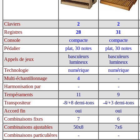
Claviers
2
2
Registres
28
31
Console
compacte
compacte
Pédalier
plat, 30 notes
plat, 30 notes
basculeurs
basculeurs
Appels de jeux
lumineux
lumineux
Technologie
numérique
numérique
Multi-échantillonnage
4
-
Harmonisation par
-
-
Tempéraments
11
9
Transpositeur
-8/+8 demi-tons
-4/+3 demi-tons
Accord fin
oui
oui
Combinaisons fixes
7
6
Combinaisons ajustables
50x8
7x6
Combinaisons particulières
-
-