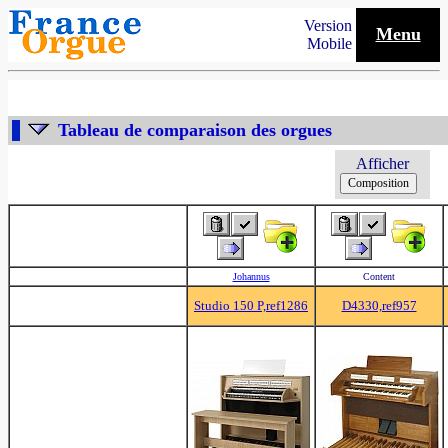
Version
Menu
Mobile
Tableau de comparaison des orgues
Afficher
Johannus
Content
Studio 150 P,ref1286
D4330,ref957