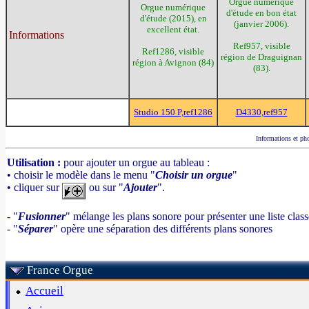
Orgue numérique
Orgue numérique
d'étude en bon état
d'étude (2015), en
(janvier 2006).
excellent état.
Informations
Ref957, visible
Ref1286, visible
région de Draguignan
région à Avignon (84)
(83).
Studio 150 P,ref1286
D4330,ref957
Informations et pho
Utilisation :
pour ajouter un orgue au tableau :
• choisir le modèle dans le menu "
Choisir un orgue
"
• cliquer sur
ou sur "
Ajouter
".
- "
Fusionner
" mélange les plans sonore pour présenter une liste clas
- "
Séparer
" opère une séparation des différents plans sonores
France Orgue
Accueil