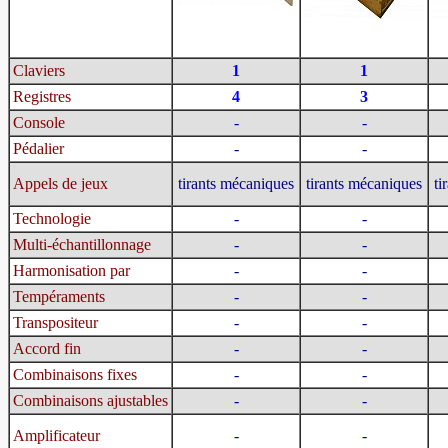
Claviers
1
1
Registres
4
3
Console
-
-
Pédalier
-
-
Appels de jeux
tirants mécaniques
tirants mécaniques
ti
Technologie
-
-
Multi-échantillonnage
-
-
Harmonisation par
-
-
Tempéraments
-
-
Transpositeur
-
-
Accord fin
-
-
Combinaisons fixes
-
-
Combinaisons ajustables
-
-
Amplificateur
-
-