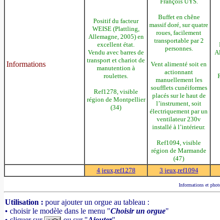
François UYS.
Buffet en chêne
Positif du facteur
massif doré, sur quatre
WEISE (Plattling,
roues, facilement
Allemagne, 2005) en
transportable par 2
excellent état.
personnes.
Vendu avec barres de
Al
transport et chariot de
Informations
Vent alimenté soit en
manutention à
actionnant
roulettes.
R
manuellement les
soufflets cunéiformes
Ref1278, visible
placés sur le haut de
région de Montpellier
l’instrument, soit
(34)
électriquement par un
ventilateur 230v
installé à l’intérieur.
Ref1094, visible
région de Marmande
(47)
4 jeux,ref1278
3 jeux,ref1094
Informations et photo
Utilisation :
pour ajouter un orgue au tableau :
• choisir le modèle dans le menu "
Choisir un orgue
"
• cliquer sur
ou sur "
Ajouter
".