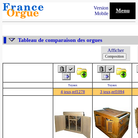
Version
Menu
Mobile
Tableau de comparaison des orgues
Afficher
Tuyaux
Tuyaux
4 jeux,ref1278
3 jeux,ref1094