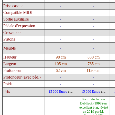
Prise casque
-
-
Compatible MIDI
-
-
Sortie auxiliaire
-
-
Pédale d'expression
-
-
Crescendo
-
-
Pistons
-
-
Meuble
-
-
Hauteur
98 cm
830 cm
Largeur
105 cm
765 cm
Profondeur
62 cm
1120 cm
Profondeur (avec péd.)
-
-
Poids
-
-
Prix
15 000 Euros
15 000 Euros
TTC
TTC
Positif du facteur
Deblieck (1998) en
excellent état, révisé
en 2019 par M.