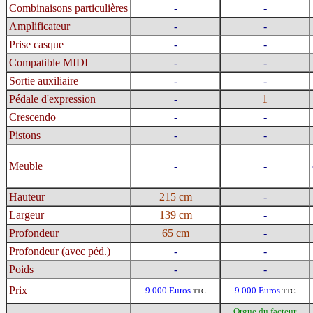
Combinaisons particulières
-
-
Amplificateur
-
-
Prise casque
-
-
Compatible MIDI
-
-
Sortie auxiliaire
-
-
Pédale d'expression
-
1
Crescendo
-
-
Pistons
-
-
Meuble
-
-
Hauteur
215 cm
-
Largeur
139 cm
-
Profondeur
65 cm
-
Profondeur (avec péd.)
-
-
Poids
-
-
Prix
9 000 Euros
9 000 Euros
TTC
TTC
Orgue du facteur