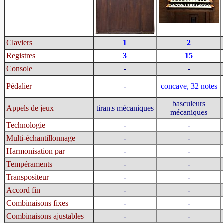
Claviers
1
2
Registres
3
15
Console
-
-
Pédalier
-
concave, 32 notes
basculeurs
Appels de jeux
tirants mécaniques
mécaniques
Technologie
-
-
Multi-échantillonnage
-
-
Harmonisation par
-
-
Tempéraments
-
-
Transpositeur
-
-
Accord fin
-
-
Combinaisons fixes
-
-
Combinaisons ajustables
-
-