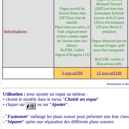
Bernard Thourel
Orgue positif du
(2005) en bon état.
facteur Alain Sals
Instrument hybride
(1973) en état de
tuyaux réels (5 jeux
marche.
GO) et électronique
Placé dans un salon, il
(10 jeux Récit et
Informations
était originalement
pédalier)
utilisé comme orgue
de choeur dans une
Orgue démonté par un
abbaye.
facteur d'orgue, prêt
Ref789, visible
pour être transporté.
région d'Avignon (13)
Ref1169, visible à
Biscarrosse (40)
3 jeux,ref789
15 jeux,ref1169
Informations et pho
Utilisation :
pour ajouter un orgue au tableau :
• choisir le modèle dans le menu "
Choisir un orgue
"
• cliquer sur
ou sur "
Ajouter
".
- "
Fusionner
" mélange les plans sonore pour présenter une liste clas
- "
Séparer
" opère une séparation des différents plans sonores