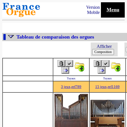
Version
Menu
Mobile
Tableau de comparaison des orgues
Afficher
Tuyaux
Tuyaux
3 jeux,ref789
15 jeux,ref1169