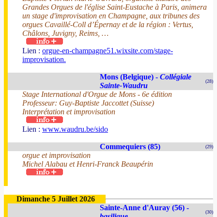
Grandes Orgues de l'église Saint-Eustache à Paris, animera
un stage d'improvisation en Champagne, aux tribunes des
orgues Cavaillé-Coll d’Épernay et de la région : Vertus,
Châlons, Juvigny, Reims, …
Lien :
orgue-en-champagne51.wixsite.com/stage-
improvisation.
Mons (Belgique) -
Collégiale
(28)
Sainte-Waudru
Stage International d'Orgue de Mons - 6e édition
Professeur: Guy-Baptiste Jaccottet (Suisse)
Interprétation et improvisation
Lien :
www.waudru.be/sido
Commequiers (85)
(29)
orgue et improvisation
Michel Alabau et Henri-Franck Beaupérin
Dimanche 5 Juillet 2026
Sainte-Anne d'Auray (56) -
(30)
basilique