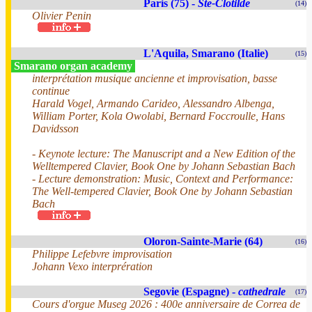
Paris (75) -
Ste-Clotilde
(14)
Olivier Penin
L'Aquila, Smarano (Italie)
(15)
Smarano organ academy
interprétation musique ancienne et improvisation, basse
continue
Harald Vogel, Armando Carideo, Alessandro Albenga,
William Porter, Kola Owolabi, Bernard Foccroulle, Hans
Davidsson
- Keynote lecture: The Manuscript and a New Edition of the
Welltempered Clavier, Book One by Johann Sebastian Bach
- Lecture demonstration: Music, Context and Performance:
The Well-tempered Clavier, Book One by Johann Sebastian
Bach
Oloron-Sainte-Marie (64)
(16)
Philippe Lefebvre improvisation
Johann Vexo interprération
Segovie (Espagne) -
cathedrale
(17)
Cours d'orgue Museg 2026 : 400e anniversaire de Correa de