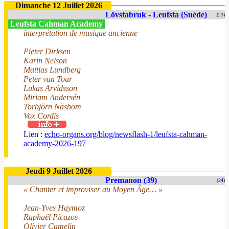
Dimanche 12 Juillet 2026
Lövstabruk - Leufsta (Suède)
(23)
Leufsta Cahman Academy
interprétation de musique ancienne
Pieter Dirksen
Karin Nelson
Mattias Lundberg
Peter van Tour
Lukas Arvidsson
Miriam Andersén
Torbjörn Näsbom
Vox Cordis
Lien :
echo-organs.org/blog/newsflash-1/leufsta-cahman-
academy-2026-197
Jeudi 9 Juillet 2026
Premanon (39)
(24)
« Chanter et improviser au Moyen Âge… »
Jean-Yves Haymoz
Raphaël Picazos
Olivier Camelin