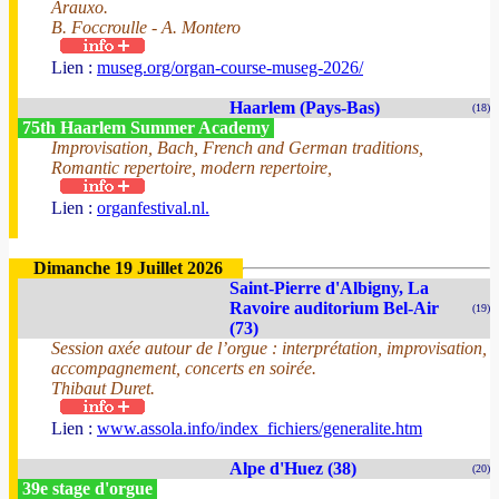
Arauxo.
B. Foccroulle - A. Montero
Lien :
museg.org/organ-course-museg-2026/
Haarlem (Pays-Bas)
(18)
75th Haarlem Summer Academy
Improvisation, Bach, French and German traditions,
Romantic repertoire, modern repertoire,
Lien :
organfestival.nl.
Dimanche 19 Juillet 2026
Saint-Pierre d'Albigny, La
Ravoire auditorium Bel-Air
(19)
(73)
Session axée autour de l’orgue : interprétation, improvisation,
accompagnement, concerts en soirée.
Thibaut Duret.
Lien :
www.assola.info/index_fichiers/generalite.htm
Alpe d'Huez (38)
(20)
39e stage d'orgue