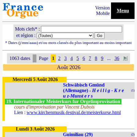
Version
Menu
Mobile
Mots clefs* :
et région :
* Dates (j/mm/aaaa) et/ou mots classés du plus important au moins important
1063 dates
Page
1
2
3
4
5
6
7
8
9
...
36
Août 2026
Mercredi 5 Août 2026
Schwäbisch Gmünd
(Allemagne) -
H e i l i g - K r e
(1)
u z-Munst e r s
19. Internationaler Meisterkurs fur Orgelimprovisation
cours d'improvisation par Vincent Dubois
Lien :
www.kirchenmusik-festival.de/meisterkurse.html
Lundi 3 Août 2026
Guimiliau (29)
(2)