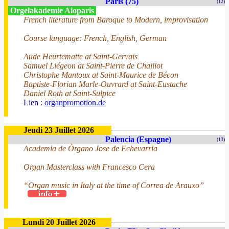
Paris (75)
(12)
Orgelakademie Aioparis
French literature from Baroque to Modern, improvisation
Course language: French, English, German
Aude Heurtematte at Saint-Gervais
Samuel Liégeon at Saint-Pierre de Chaillot
Christophe Mantoux at Saint-Maurice de Bécon
Baptiste-Florian Marle-Ouvrard at Saint-Eustache
Daniel Roth at Saint-Sulpice
Lien :
organpromotion.de
Jeudi 23 Juillet 2026
Palencia (Espagne)
(13)
Academia de Òrgano Jose de Echevarria
Organ Masterclass with Francesco Cera
“Organ music in Italy at the time of Correa de Arauxo”
Lundi 20 Juillet 2026