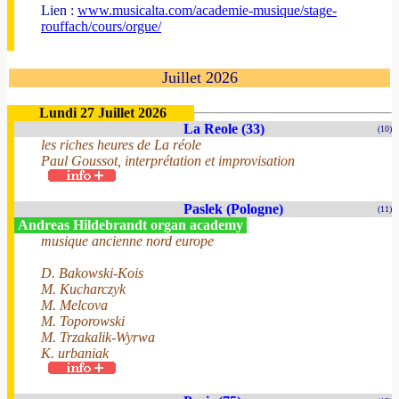
Lien :
www.musicalta.com/academie-musique/stage-
rouffach/cours/orgue/
Juillet 2026
Lundi 27 Juillet 2026
La Reole (33)
(10)
les riches heures de La réole
Paul Goussot, interprétation et improvisation
Paslek (Pologne)
(11)
Andreas Hildebrandt organ academy
musique ancienne nord europe
D. Bakowski-Kois
M. Kucharczyk
M. Melcova
M. Toporowski
M. Trzakalik-Wyrwa
K. urbaniak