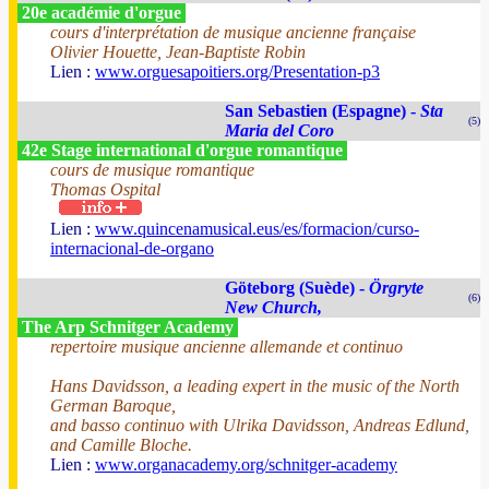
20e académie d'orgue
cours d'interprétation de musique ancienne française
Olivier Houette, Jean-Baptiste Robin
Lien :
www.orguesapoitiers.org/Presentation-p3
San Sebastien (Espagne) -
Sta
(5)
Maria del Coro
42e Stage international d'orgue romantique
cours de musique romantique
Thomas Ospital
Lien :
www.quincenamusical.eus/es/formacion/curso-
internacional-de-organo
Göteborg (Suède) -
Örgryte
(6)
New Church,
The Arp Schnitger Academy
repertoire musique ancienne allemande et continuo
Hans Davidsson, a leading expert in the music of the North
German Baroque,
and basso continuo with Ulrika Davidsson, Andreas Edlund,
and Camille Bloche.
Lien :
www.organacademy.org/schnitger-academy