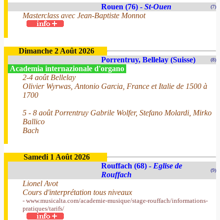
Rouen (76) -
St-Ouen
(7)
Masterclass avec Jean-Baptiste Monnot
Dimanche 2 Août 2026
Porrentruy, Bellelay (Suisse)
(8)
Academia internazionale d'organo
2-4 août Bellelay
Olivier Wyrwas, Antonio Garcia, France et Italie de 1500 à
1700
5 - 8 août Porrentruy Gabrile Wolfer, Stefano Molardi, Mirko
Ballico
Bach
Samedi 1 Août 2026
Rouffach (68) -
Eglise de
(9)
Rouffach
Lionel Avot
Cours d'interprétation tous niveaux
- www.musicalta.com/academie-musique/stage-rouffach/informations-
pratiques/tarifs/