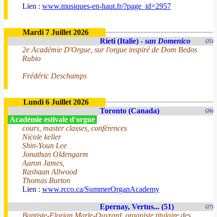
Lien :
www.musiques-en-haut.fr/?page_id=2957
Mardi 7 Juillet 2026
Rieti (Italie) -
san Domenico
(25)
2e Académie D'Orgue, sur l'orgue inspiré de Dom Bedos
Rubio
Frédéric Deschamps
Lundi 6 Juillet 2026
Toronto (Canada)
(26)
Académie estivale d'orgue
cours, master classes, conférences
Nicole keller
Shin-Youn Lee
Jonathan Oldengarm
Aaron James,
Rashaan Allwood
Thomas Burton
Lien :
www.rcco.ca/SummerOrganAcademy
Epernay, Vertus... (51)
(27)
Baptiste-Florian Marle-Ouvrard, organiste titulaire des