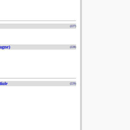
(227)
agne)
(228)
tiale
(229)