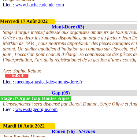
Lien :
www.bachacademie.com
Mercredi 17 Août 2022
Mont-Dore (63)
Stage d’orgue intensif adressé aux organistes amateurs de tous nive
Grâce aux deux instruments disponibles, un orgue du facteur Jean D
Merklin de 1934 , nous pourrons approfondir des pièces baroques et
amont. Un atelier quotidien d’initiation au continuo sur clavecin, et 
jour ; l’occasion pour chacun d’élargir sa connaissance des pièces d
l’interprétation, l’art de la registration et de la gestion d’une acoustiq
Avec Sophie Rétaux
Lien :
meeting-musical-des-monts-dore.fr
Gap (05)
 Stage d'Orgue Gap-Hautes-Alpes
L'enseignement sera dispensé par Benoit Dumon, Serge Ollive et And
Lien :
www.stageorgue.com
Mardi 16 Août 2022
Rouen (76) -
St-Ouen
Jean-Baptiste Monnot