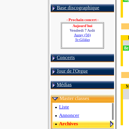
Base discographique
- Prochain concert -
Aujourd'hui
Vendredi 7 Août
Auray (56)
St-Gildas
8e
Concerts
Jour de l'Orgue
Médias
M
Master classes
Liste
Annoncer
Archives