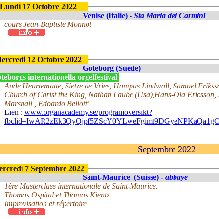
Lundi 17 Octobre 2022
Venise (Italie) -
Sta Maria dei Carmini
cours Jean-Baptiste Monnot
ercredi 12 Octobre 2022
Göteborg (Suède)
eborgs internationella orgelfestival
Aude Heurtematte, Sietze de Vries, Hampus Lindwall, Samuel Eriksso
Church of Christ the King, Nathan Laube (Usa),Hans-Ola Ericsson, 
Marshall , Edoardo Bellotti
Lien :
www.organacademy.se/programoversikt?
fbclid=IwAR2zEk3QyQjpf5ZScY0YLweFgimt9DGyeNPKaQa1gO
Septembre 2022
rcredi 7 Septembre 2022
Saint-Maurice. (Suisse) -
abbaye
1ère Masterclass internationale de Saint-Maurice.
Thomas Ospital et Thomas Kientz
Improvisation et répertoire