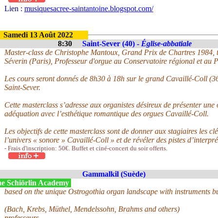
Lien :
musiquesacree-saintantoine.blogspot.com/
Samedi 13 Août 2022
8:30
Saint-Sever (40) -
Église-abbatiale
Master-class de Christophe Mantoux, Grand Prix de Chartres 1984, tit
Séverin (Paris), Professeur d'orgue au Conservatoire régional et au P
Les cours seront donnés de 8h30 à 18h sur le grand Cavaillé-Coll (36 
Saint-Sever.
Cette masterclass s’adresse aux organistes désireux de présenter une 
adéquation avec l’esthétique romantique des orgues Cavaillé-Coll.
Les objectifs de cette masterclass sont de donner aux stagiaires les cl
l’univers « sonore » Cavaillé-Coll » et de révéler des pistes d’interpré
- Frais d'inscription: 50€. Buffet et ciné-concert du soir offerts.
Gammalkil (Suède)
e Schiörlin Academy
based on the unique Ostrogothia organ landscape with instruments bu
(Bach, Krebs, Müthel, Mendelssohn, Brahms and others)
professeurs