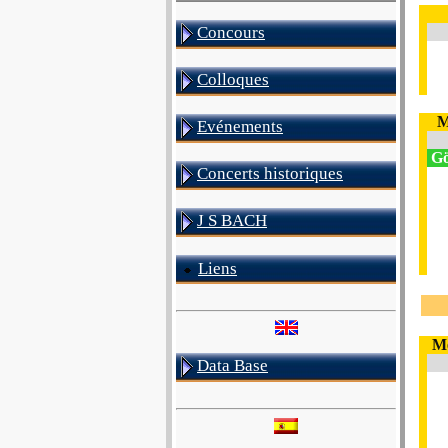
Concours
Colloques
M
Evénements
Göt
Concerts historiques
J S BACH
Liens
Me
Data Base