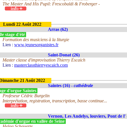
The Master And His Pupil: Frescobaldi & Froberger -
Lundi 22 Août 2022
Arras (62)
0e stage d'été
Formation des musiciens à la liturgie
Lien :
www.jeunesorganistes.fr
Saint-Donat (26)
Master classe d'improvisation Thierry Escaich
Lien :
masterclassthierryescaich.com
Dimanche 21 Août 2022
Saintes (16) -
cathédrale
age d'orgue Saintes
Profeseur Cédric Burgelin
Interprétation, registration, transcription, basse continue...
Vernon, Les Andelys, louviers, Pont de l' 
adémie d'orgue en vallée de Seine
Helga Schauerte