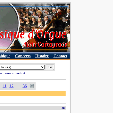
phique
Concerts
Histoire
Contact
 au moins important
11
12
...
36
(211)