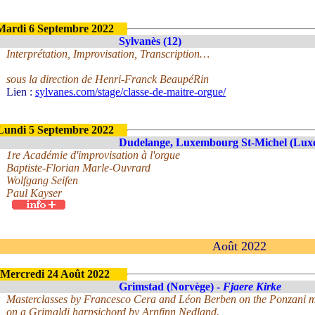
Mardi 6 Septembre 2022
Sylvanès (12)
Interprétation, Improvisation, Transcription…
sous la direction de Henri-Franck BeaupéRin
Lien :
sylvanes.com/stage/classe-de-maitre-orgue/
Lundi 5 Septembre 2022
Dudelange, Luxembourg St-Michel (Lu
1re Académie d'improvisation à l'orgue
Baptiste-Florian Marle-Ouvrard
Wolfgang Seifen
Paul Kayser
Août 2022
Mercredi 24 Août 2022
Grimstad (Norvège) -
Fjaere Kirke
Masterclasses by Francesco Cera and Léon Berben on the Ponzani
on a Grimaldi harpsichord by Arnfinn Nedland.