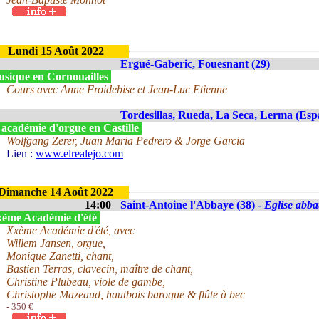
Lundi 15 Août 2022
Ergué-Gaberic, Fouesnant (29)
sique en Cornouailles
Cours avec Anne Froidebise et Jean-Luc Etienne
Tordesillas, Rueda, La Seca, Lerma (Esp
 académie d'orgue en Castille
Wolfgang Zerer, Juan Maria Pedrero & Jorge Garcia
Lien :
www.elrealejo.com
Dimanche 14 Août 2022
14:00
Saint-Antoine l'Abbaye (38) -
Eglise abba
ème Académie d'été
Xxème Académie d'été, avec
Willem Jansen, orgue,
Monique Zanetti, chant,
Bastien Terras, clavecin, maître de chant,
Christine Plubeau, viole de gambe,
Christophe Mazeaud, hautbois baroque & flûte à bec
- 350 €