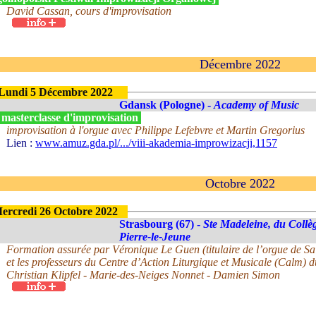
David Cassan, cours d'improvisation
Décembre 2022
Lundi 5 Décembre 2022
Gdansk (Pologne) -
Academy of Music
 masterclasse d'improvisation
improvisation à l'orgue avec Philippe Lefebvre et Martin Gregorius
Lien :
www.amuz.gda.pl/.../viii-akademia-improwizacji,1157
Octobre 2022
ercredi 26 Octobre 2022
Strasbourg (67) -
Ste Madeleine, du Collè
Pierre-le-Jeune
Formation assurée par Véronique Le Guen (titulaire de l’orgue de Sai
et les professeurs du Centre d’Action Liturgique et Musicale (Calm) d
Christian Klipfel - Marie-des-Neiges Nonnet - Damien Simon