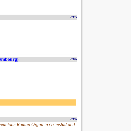
(217)
xembourg)
(218)
(219)
 meantone Roman Organ in Grimstad and