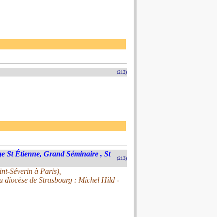
(212)
ge St Étienne, Grand Séminaire , St
(213)
nt-Séverin à Paris),
u diocèse de Strasbourg : Michel Hild -