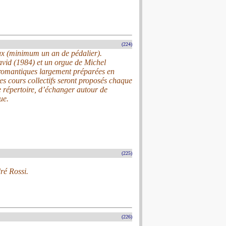
(224)
aux (minimum un an de pédalier).
avid (1984) et un orgue de Michel
 romantiques largement préparées en
des cours collectifs seront proposés chaque
e répertoire, d’échanger autour de
ue.
(225)
ré Rossi.
(226)