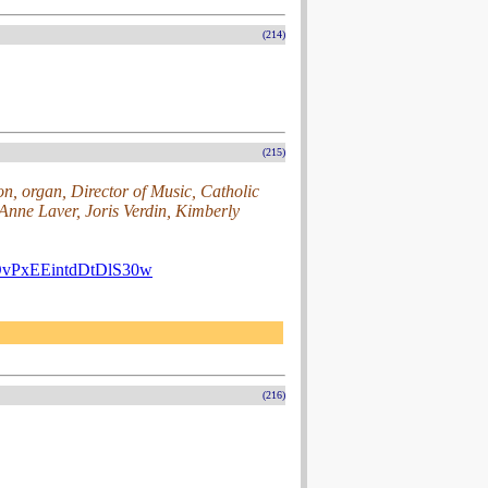
(214)
(215)
n, organ, Director of Music, Catholic
Anne Laver, Joris Verdin, Kimberly
vPxEEintdDtDlS30w
(216)