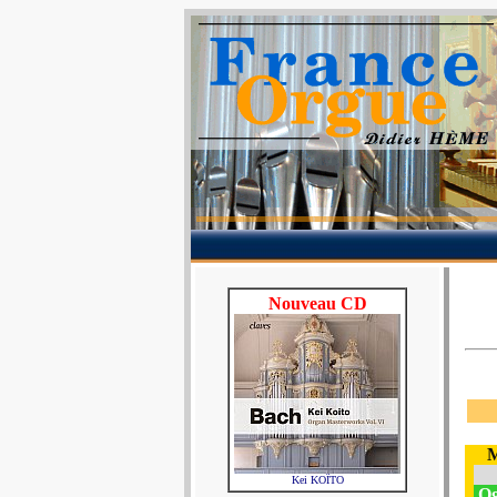
Nouveau CD
M
Kei KOÏTO
Og