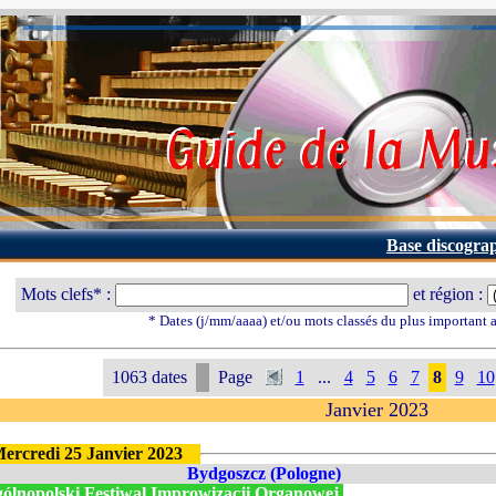
Base discogra
Mots clefs* :
et région :
* Dates (j/mm/aaaa) et/ou mots classés du plus important
1063 dates
Page
1
...
4
5
6
7
8
9
10
Janvier 2023
ercredi 25 Janvier 2023
Bydgoszcz (Pologne)
ólnopolski Festiwal Improwizacji Organowej