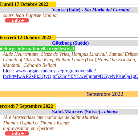
Lundi 17 Octobre 2022
Venise (Italie) -
Sta Maria dei Carmini
cours Jean-Baptiste Monnot
ercredi 12 Octobre 2022
Göteborg (Suède)
eborgs internationella orgelfestival
Aude Heurtematte, Sietze de Vries, Hampus Lindwall, Samuel Eriksso
Church of Christ the King, Nathan Laube (Usa),Hans-Ola Ericsson, 
Marshall , Edoardo Bellotti
Lien :
www.organacademy.se/programoversikt?
fbclid=IwAR2zEk3QyQjpf5ZScY0YLweFgimt9DGyeNPKaQa1gO
Septembre 2022
rcredi 7 Septembre 2022
Saint-Maurice. (Suisse) -
abbaye
1ère Masterclass internationale de Saint-Maurice.
Thomas Ospital et Thomas Kientz
Improvisation et répertoire