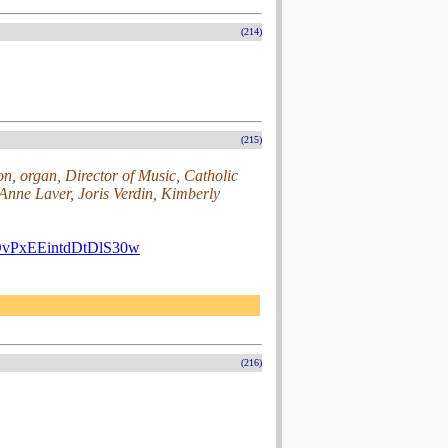
(214)
(215)
n, organ, Director of Music, Catholic
Anne Laver, Joris Verdin, Kimberly
vPxEEintdDtDlS30w
(216)