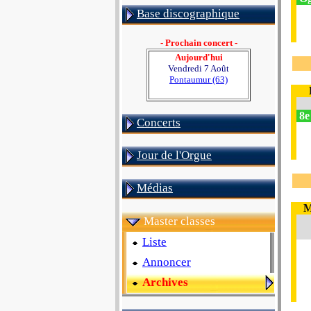
Base discographique
- Prochain concert -
Aujourd'hui
Vendredi 7 Août
Pontaumur (63)
8e
Concerts
Jour de l'Orgue
Médias
M
Master classes
Liste
Annoncer
Archives