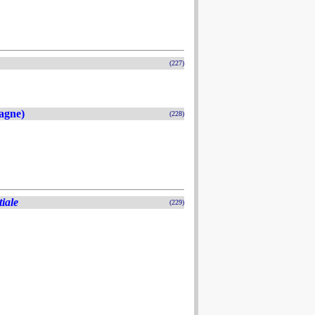
(227)
agne)
(228)
tiale
(229)