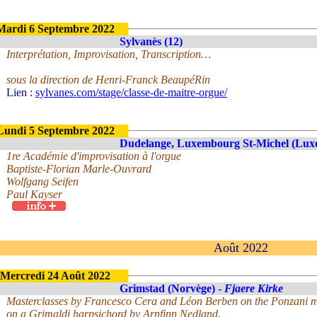
Mardi 6 Septembre 2022
Sylvanès (12)
Interprétation, Improvisation, Transcription…
sous la direction de Henri-Franck BeaupéRin
Lien :
sylvanes.com/stage/classe-de-maitre-orgue/
Lundi 5 Septembre 2022
Dudelange, Luxembourg St-Michel (Lu
1re Académie d'improvisation à l'orgue
Baptiste-Florian Marle-Ouvrard
Wolfgang Seifen
Paul Kayser
Août 2022
Mercredi 24 Août 2022
Grimstad (Norvège) -
Fjaere Kirke
Masterclasses by Francesco Cera and Léon Berben on the Ponzani
on a Grimaldi harpsichord by Arnfinn Nedland.