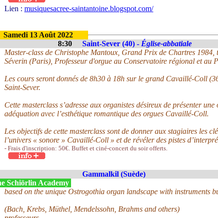
Lien :
musiquesacree-saintantoine.blogspot.com/
Samedi 13 Août 2022
8:30
Saint-Sever (40) -
Église-abbatiale
Master-class de Christophe Mantoux, Grand Prix de Chartres 1984, tit
Séverin (Paris), Professeur d'orgue au Conservatoire régional et au P
Les cours seront donnés de 8h30 à 18h sur le grand Cavaillé-Coll (36 
Saint-Sever.
Cette masterclass s’adresse aux organistes désireux de présenter une 
adéquation avec l’esthétique romantique des orgues Cavaillé-Coll.
Les objectifs de cette masterclass sont de donner aux stagiaires les cl
l’univers « sonore » Cavaillé-Coll » et de révéler des pistes d’interpré
- Frais d'inscription: 50€. Buffet et ciné-concert du soir offerts.
Gammalkil (Suède)
e Schiörlin Academy
based on the unique Ostrogothia organ landscape with instruments bu
(Bach, Krebs, Müthel, Mendelssohn, Brahms and others)
professeurs