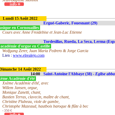
Lundi 15 Août 2022
Ergué-Gaberic, Fouesnant (29)
sique en Cornouailles
Cours avec Anne Froidebise et Jean-Luc Etienne
Tordesillas, Rueda, La Seca, Lerma (Esp
 académie d'orgue en Castille
Wolfgang Zerer, Juan Maria Pedrero & Jorge Garcia
Lien :
www.elrealejo.com
Dimanche 14 Août 2022
14:00
Saint-Antoine l'Abbaye (38) -
Eglise abba
ème Académie d'été
Xxème Académie d'été, avec
Willem Jansen, orgue,
Monique Zanetti, chant,
Bastien Terras, clavecin, maître de chant,
Christine Plubeau, viole de gambe,
Christophe Mazeaud, hautbois baroque & flûte à bec
- 350 €