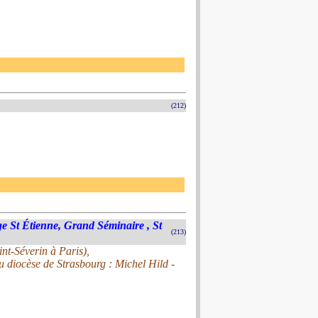
(212)
ge St Étienne, Grand Séminaire , St
(213)
nt-Séverin à Paris),
u diocèse de Strasbourg : Michel Hild -