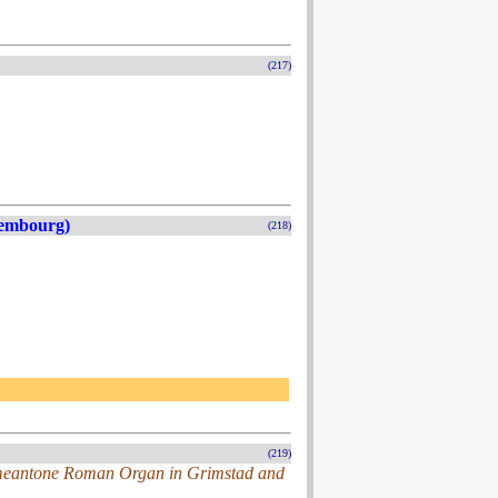
(217)
xembourg)
(218)
(219)
 meantone Roman Organ in Grimstad and