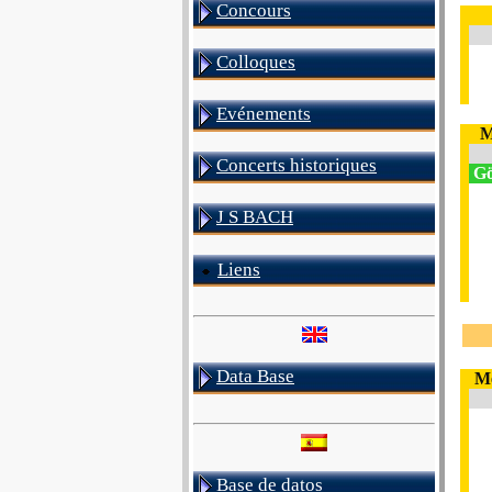
Concours
Colloques
Evénements
M
Concerts historiques
Göt
J S BACH
Liens
Data Base
Me
Base de datos