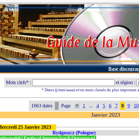
Base discogra
Mots clefs* :
et région :
* Dates (j/mm/aaaa) et/ou mots classés du plus important
1063 dates
Page
1
...
4
5
6
7
8
9
10
Janvier 2023
ercredi 25 Janvier 2023
Bydgoszcz (Pologne)
ólnopolski Festiwal Improwizacji Organowej