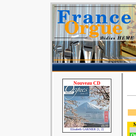
Nouveau CD
M
Elisabeth GARNIER [1; 2]
Og