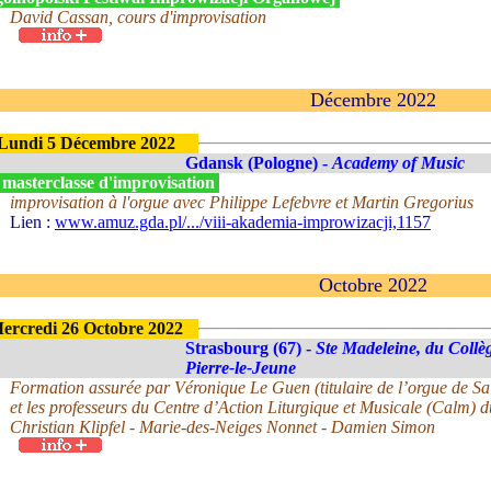
David Cassan, cours d'improvisation
Décembre 2022
Lundi 5 Décembre 2022
Gdansk (Pologne) -
Academy of Music
 masterclasse d'improvisation
improvisation à l'orgue avec Philippe Lefebvre et Martin Gregorius
Lien :
www.amuz.gda.pl/.../viii-akademia-improwizacji,1157
Octobre 2022
ercredi 26 Octobre 2022
Strasbourg (67) -
Ste Madeleine, du Collè
Pierre-le-Jeune
Formation assurée par Véronique Le Guen (titulaire de l’orgue de Sai
et les professeurs du Centre d’Action Liturgique et Musicale (Calm) d
Christian Klipfel - Marie-des-Neiges Nonnet - Damien Simon