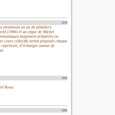
(224)
aux (minimum un an de pédalier).
avid (1984) et un orgue de Michel
 romantiques largement préparées en
des cours collectifs seront proposés chaque
e répertoire, d’échanger autour de
ue.
(225)
ré Rossi.
(226)