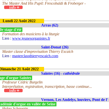
The Master And His Pupil: Frescobaldi & Froberger -
Lundi 22 Août 2022
Arras (62)
0e stage d'été
Formation des musiciens à la liturgie
Lien :
www.jeunesorganistes.fr
Saint-Donat (26)
Master classe d'improvisation Thierry Escaich
Lien :
masterclassthierryescaich.com
Dimanche 21 Août 2022
Saintes (16) -
cathédrale
age d'orgue Saintes
Profeseur Cédric Burgelin
Interprétation, registration, transcription, basse continue...
Vernon, Les Andelys, louviers, Pont de l' 
adémie d'orgue en vallée de Seine
Helga Schauerte