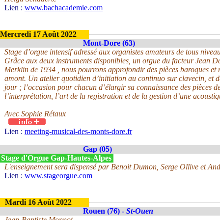
Lien :
www.bachacademie.com
Mercredi 17 Août 2022
Mont-Dore (63)
Stage d’orgue intensif adressé aux organistes amateurs de tous nive
Grâce aux deux instruments disponibles, un orgue du facteur Jean D
Merklin de 1934 , nous pourrons approfondir des pièces baroques et
amont. Un atelier quotidien d’initiation au continuo sur clavecin, et 
jour ; l’occasion pour chacun d’élargir sa connaissance des pièces d
l’interprétation, l’art de la registration et de la gestion d’une acoustiq
Avec Sophie Rétaux
Lien :
meeting-musical-des-monts-dore.fr
Gap (05)
 Stage d'Orgue Gap-Hautes-Alpes
L'enseignement sera dispensé par Benoit Dumon, Serge Ollive et And
Lien :
www.stageorgue.com
Mardi 16 Août 2022
Rouen (76) -
St-Ouen
Jean-Baptiste Monnot