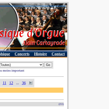
phique
Concerts
Histoire
Contact
 au moins important
11
12
...
36
(211)