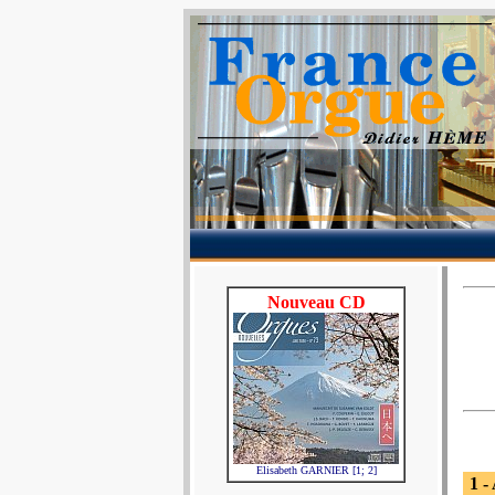
Nouveau CD
Elisabeth GARNIER [1; 2]
1 -