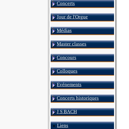
Concerts
Jour de l'Orgue
Médias
Master classes
Concours
Colloques
Evénements
Concerts historiques
J S BACH
Liens