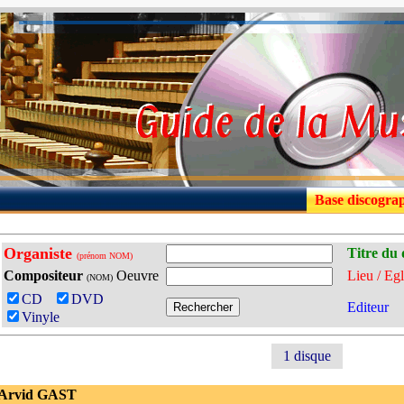
Base discogra
Organiste
Titre du 
(prénom NOM)
Compositeur
Oeuvre
Lieu / Egl
(NOM)
CD
DVD
Editeur
Vinyle
1 disque
 Arvid GAST