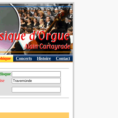
phique
Concerts
Histoire
Contact
disque
ise