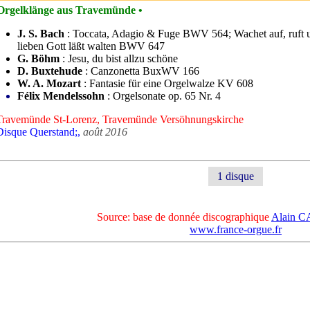
Orgelklänge aus Travemünde •
J. S. Bach
: Toccata, Adagio & Fuge BWV 564; Wachet auf, ruft
lieben Gott läßt walten BWV 647
G. Böhm
: Jesu, du bist allzu schöne
D. Buxtehude
: Canzonetta BuxWV 166
W. A. Mozart
: Fantasie für eine Orgelwalze KV 608
Félix Mendelssohn
: Orgelsonate op. 65 Nr. 4
Travemünde St-Lorenz, Travemünde Versöhnungskirche
Disque Querstand;,
août 2016
1 disque
Source: base de donnée discographique
Alain 
www.france-orgue.fr