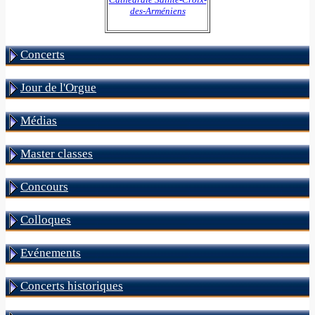
des-Arméniens
Concerts
Jour de l'Orgue
Médias
Master classes
Concours
Colloques
Evénements
Concerts historiques