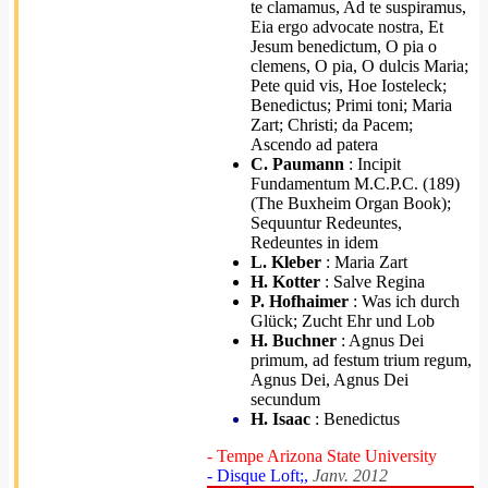
te clamamus, Ad te suspiramus,
Eia ergo advocate nostra, Et
Jesum benedictum, O pia o
clemens, O pia, O dulcis Maria;
Pete quid vis, Hoe Iosteleck;
Benedictus; Primi toni; Maria
Zart; Christi; da Pacem;
Ascendo ad patera
C. Paumann
: Incipit
Fundamentum M.C.P.C. (189)
(The Buxheim Organ Book);
Sequuntur Redeuntes,
Redeuntes in idem
L. Kleber
: Maria Zart
H. Kotter
: Salve Regina
P. Hofhaimer
: Was ich durch
Glück; Zucht Ehr und Lob
H. Buchner
: Agnus Dei
primum, ad festum trium regum,
Agnus Dei, Agnus Dei
secundum
H. Isaac
: Benedictus
- Tempe Arizona State University
- Disque Loft;,
Janv. 2012