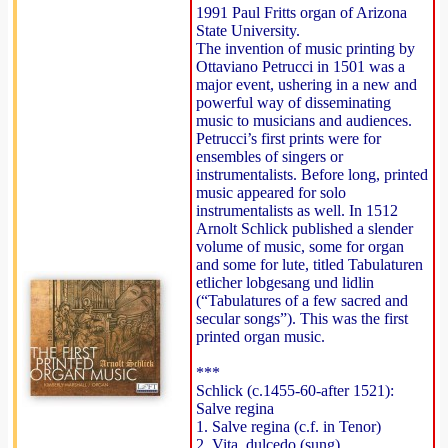
1991 Paul Fritts organ of Arizona
State University.
The invention of music printing by
Ottaviano Petrucci in 1501 was a
major event, ushering in a new and
powerful way of disseminating
music to musicians and audiences.
Petrucci’s first prints were for
ensembles of singers or
instrumentalists. Before long, printed
music appeared for solo
instrumentalists as well. In 1512
Arnolt Schlick published a slender
volume of music, some for organ
and some for lute, titled Tabulaturen
etlicher lobgesang und lidlin
(“Tabulatures of a few sacred and
secular songs”). This was the first
printed organ music.
***
Schlick (c.1455-60-after 1521):
Salve regina
1. Salve regina (c.f. in Tenor)
2. Vita, dulcedo (sung)