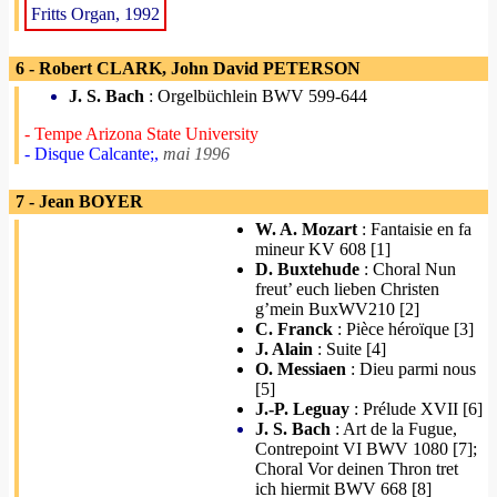
Fritts Organ, 1992
6 - Robert CLARK, John David PETERSON
J. S. Bach
: Orgelbüchlein BWV 599-644
- Tempe Arizona State University
- Disque Calcante;,
mai 1996
7 - Jean BOYER
W. A. Mozart
: Fantaisie en fa
mineur KV 608 [1]
D. Buxtehude
: Choral Nun
freut’ euch lieben Christen
g’mein BuxWV210 [2]
C. Franck
: Pièce héroïque [3]
J. Alain
: Suite [4]
O. Messiaen
: Dieu parmi nous
[5]
J.-P. Leguay
: Prélude XVII [6]
J. S. Bach
: Art de la Fugue,
Contrepoint VI BWV 1080 [7];
Choral Vor deinen Thron tret
ich hiermit BWV 668 [8]