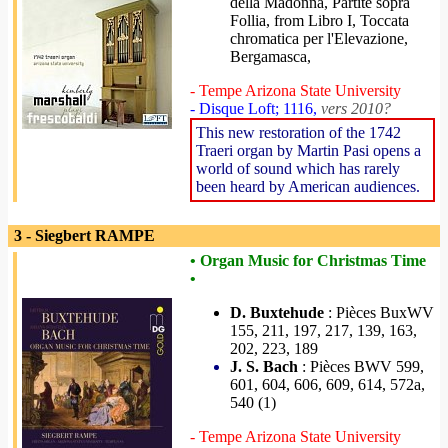
della Madonna, Partite sopra
Follia, from Libro I, Toccata
chromatica per l'Elevazione,
Bergamasca,
- Tempe Arizona State University
- Disque Loft; 1116,
vers 2010?
This new restoration of the 1742
Traeri organ by Martin Pasi opens a
world of sound which has rarely
been heard by American audiences.
3 - Siegbert RAMPE
• Organ Music for Christmas Time
•
D. Buxtehude
: Pièces BuxWV
155, 211, 197, 217, 139, 163,
202, 223, 189
J. S. Bach
: Pièces BWV 599,
601, 604, 606, 609, 614, 572a,
540 (1)
- Tempe Arizona State University