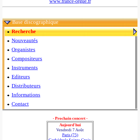
www.france-orgue.fr
Base discographique
Recherche
Nouveautés
Organistes
Compositeurs
Instruments
Editeurs
Distributeurs
Informations
Contact
- Prochain concert -
Aujourd'hui
Vendredi 7 Août
Paris (75)
Cathédrale Sainte-Croix-