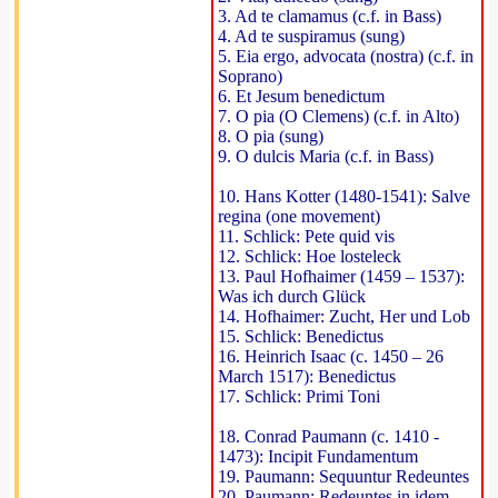
3. Ad te clamamus (c.f. in Bass)
4. Ad te suspiramus (sung)
5. Eia ergo, advocata (nostra) (c.f. in
Soprano)
6. Et Jesum benedictum
7. O pia (O Clemens) (c.f. in Alto)
8. O pia (sung)
9. O dulcis Maria (c.f. in Bass)
10. Hans Kotter (1480-1541): Salve
regina (one movement)
11. Schlick: Pete quid vis
12. Schlick: Hoe losteleck
13. Paul Hofhaimer (1459 – 1537):
Was ich durch Glück
14. Hofhaimer: Zucht, Her und Lob
15. Schlick: Benedictus
16. Heinrich Isaac (c. 1450 – 26
March 1517): Benedictus
17. Schlick: Primi Toni
18. Conrad Paumann (c. 1410 -
1473): Incipit Fundamentum
19. Paumann: Sequuntur Redeuntes
20. Paumann: Redeuntes in idem