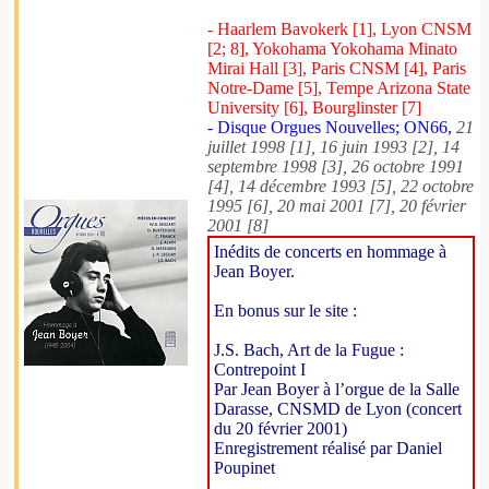
- Haarlem Bavokerk [1], Lyon CNSM
[2; 8], Yokohama Yokohama Minato
Mirai Hall [3], Paris CNSM [4], Paris
Notre-Dame [5], Tempe Arizona State
University [6], Bourglinster [7]
- Disque Orgues Nouvelles; ON66,
21
juillet 1998 [1], 16 juin 1993 [2], 14
septembre 1998 [3], 26 octobre 1991
[4], 14 décembre 1993 [5], 22 octobre
1995 [6], 20 mai 2001 [7], 20 février
2001 [8]
Inédits de concerts en hommage à
Jean Boyer.
En bonus sur le site :
J.S. Bach, Art de la Fugue :
Contrepoint I
Par Jean Boyer à l’orgue de la Salle
Darasse, CNSMD de Lyon (concert
du 20 février 2001)
Enregistrement réalisé par Daniel
Poupinet