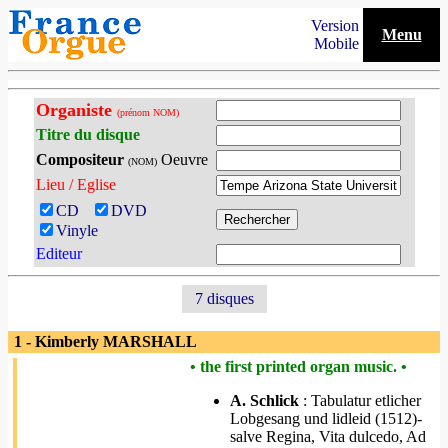
Version
Menu
Mobile
Organiste
(prénom NOM)
Titre du disque
Compositeur
Oeuvre
(NOM)
Lieu / Eglise
CD
DVD
Vinyle
Editeur
7 disques
1 - Kimberly MARSHALL
• the first printed organ music. •
A. Schlick
: Tabulatur etlicher
Lobgesang und lidleid (1512)-
salve Regina, Vita dulcedo, Ad