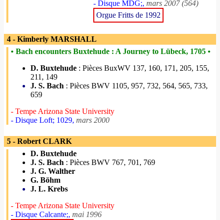
- Disque MDG;,
mars 2007 (564)
Orgue Fritts de 1992
4 - Kimberly MARSHALL
• Bach encounters Buxtehude : A Journey to Lübeck, 1705 •
D. Buxtehude
: Pièces BuxWV 137, 160, 171, 205, 155,
211, 149
J. S. Bach
: Pièces BWV 1105, 957, 732, 564, 565, 733,
659
- Tempe Arizona State University
- Disque Loft; 1029,
mars 2000
5 - Robert CLARK
D. Buxtehude
J. S. Bach
: Pièces BWV 767, 701, 769
J. G. Walther
G. Böhm
J. L. Krebs
- Tempe Arizona State University
- Disque Calcante;,
mai 1996