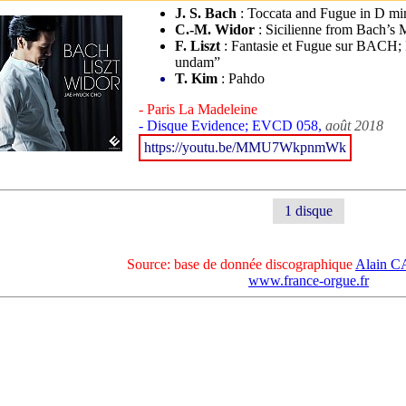
J. S. Bach
: Toccata and Fugue in D m
C.-M. Widor
: Sicilienne from Bach’s
F. Liszt
: Fantasie et Fugue sur BACH; 
undam”
T. Kim
: Pahdo
- Paris La Madeleine
- Disque Evidence; EVCD 058,
août 2018
https://youtu.be/MMU7WkpnmWk
1 disque
Source: base de donnée discographique
Alain 
www.france-orgue.fr