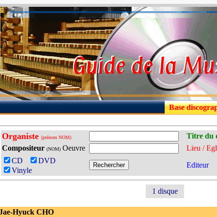
Base discogra
Organiste
Titre du 
(prénom NOM)
Compositeur
Oeuvre
Lieu / Egl
(NOM)
CD
DVD
Editeur
Vinyle
1 disque
 Jae-Hyuck CHO