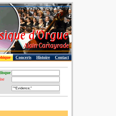
phique
Concerts
Histoire
Contact
disque
ise