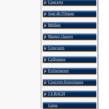
Concerts
Jour de l'Orgue
Médias
Master classes
Concours
Colloques
Evénements
Concerts historiques
J S BACH
Liens