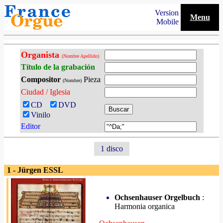
Version
Menu
Mobile
Organista
(Nombre Apellido)
Título de la grabación
Compositor
Pieza
(Nombre)
Ciudad / Iglesia
CD
DVD
Vinilo
Editor
1 disco
1 - Jürgen ESSL
Ochsenhauser Orgelbuch
:
Harmonia organica