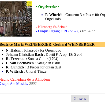
• Orgelwerke •
P. Wittrich
: Concerto 3 « Pax » für Org
Orgel solo
- Nürnberg St-Sebald
- Disque Organ; ORG72672,
Oct. 2017
 Beatrice-Maria WEINBERGER, Gerhard WEINBERGER
N. Hakim
: Rhapsody for Organ duo
Johann Christian Bach
: Duetti F, A op. 18/ 5 et 6
R. Ferrenac
: Sonata G dur (1794)
L. van Beethoven
: Adagio in F dur
R. Cundick
: 3 Pieces for organ duet
P. Wittrich
: Choral-Tänze
Madrid Cathédrale de la Almudena
Disque Ars Musici;,
2002
2 discos