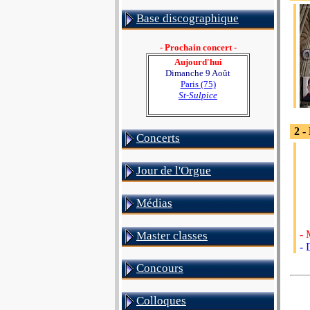
Base discographique
- Prochain concert -
Aujourd'hui
Dimanche 9 Août
Paris (75)
St-Sulpice
2 -
Concerts
Jour de l'Orgue
Médias
- 
Master classes
- 
Concours
Colloques