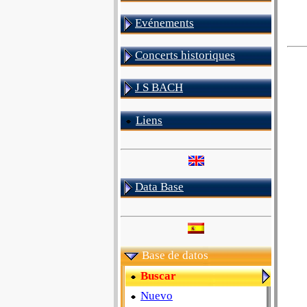
Evénements
Concerts historiques
J S BACH
Liens
Data Base
Base de datos
Buscar
Nuevo