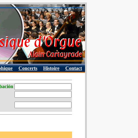
phique
Concerts
Histoire
Contact
abación