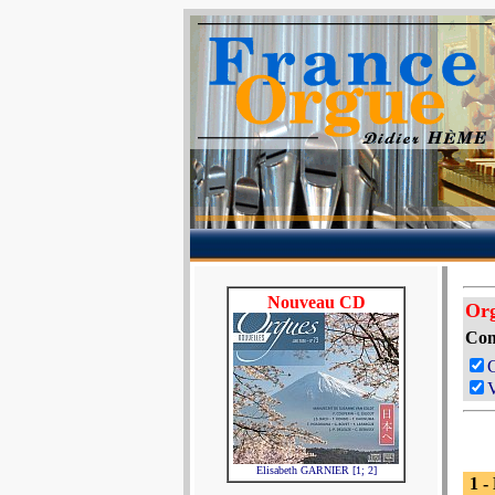
Nouveau CD
Or
Com
V
Elisabeth GARNIER [1; 2]
1 -