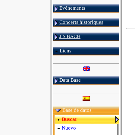
Evénements
Concerts historiques
J S BACH
Liens
Data Base
Base de datos
Buscar
Nuevo