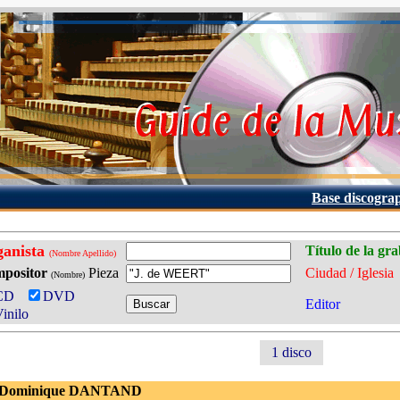
Base discogra
ganista
Título de la gr
(Nombre Apellido)
positor
Pieza
Ciudad / Iglesia
(Nombre)
CD
DVD
Editor
inilo
1 disco
 Dominique DANTAND