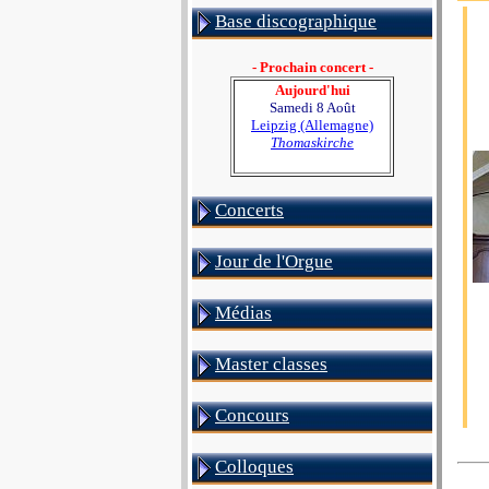
Base discographique
- Prochain concert -
Aujourd'hui
Samedi 8 Août
Leipzig (Allemagne)
Thomaskirche
Concerts
Jour de l'Orgue
Médias
Master classes
Concours
Colloques