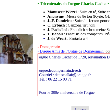
• Tricentenaire de l'orgue Charles Cachet •
Manuscrit Wiezel
: Suite en ré, Suite e
Anonyme
: Messe du 8e ton (Kyrie, Glo
J.-F. Dandrieu
: Suite du 1er ton pour c
C. Erbach
: Canzona terti toni
J. Pachelbel
: Freu dich sehr o meine Se
T. Babou
: Fantaisie des trompettes, Piè
J. de Weert
: Fantasia a 4
- Domgermain
- Disque Amis de l’Orgue de Domgermain,
oc
orgue Charles Cachet de 1720, restauration 
orguededomgermain.free.fr
Courriel : denise.allait@orange.fr
Tél. : 06 22 15 03 71
Pour le 300e anniversaire de l'orgue
1 disco