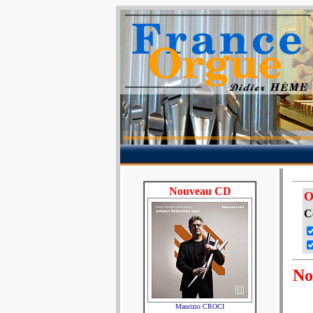
Nouveau CD
O
C
No
Maurizio CROCI