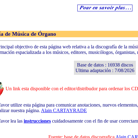
a de Música de Órgano
rincipal objectivo de esta página web relativa a la discografía de la mú
rmación espacializada a los músicos, editores, musicólogos, órganistas,
Base de datos : 16938 discos
Ultima adaptación : 7/08/2026
Un link esta disponible con el editor/distribudor para ordenar los C
favor utilize esta página para comunicar anotaciones, nuevos elementos,
alizar nuestra página.
Alain CARTAYRADE
favor lea las
instrucciones
cuidadosamente con el fin de usar correctam
Fuente: base de datos discografica
Alain C