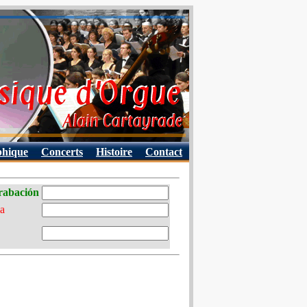
phique
Concerts
Histoire
Contact
grabación
ia