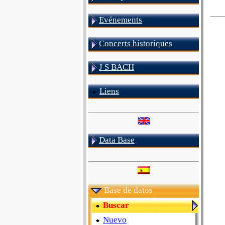
Evénements
Concerts historiques
J S BACH
Liens
Data Base
Base de datos
Buscar
Nuevo