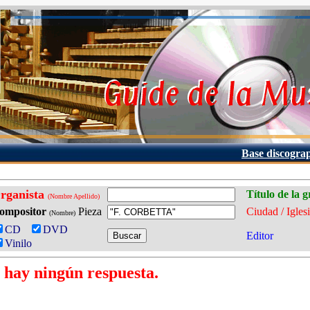
Base discogra
rganista
Título de la 
(Nombre Apellido)
ompositor
Pieza
Ciudad / Igles
(Nombre)
CD
DVD
Editor
Vinilo
 hay ningún respuesta.