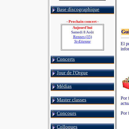
Base discographique
- Prochain concert -
Aujourd'hui
Guí
Samedi 8 Août
Rennes (35)
St-Etienne
El p
info
Concerts
Jour de l'Orgue
Médias
Por 
Master classes
actu
Concours
Por 
Colloques