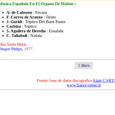
 Musica Española En El Órgano De Mahón •
A. de Cabezon
: Pavana
F. Correa de Arauxo
: Tiento
J. Guridi
: Triptico Del Buen Pastor
Carbizu
: Triptico
S. Aguilera de Heredia
: Ensalada
C. Taltabull
: Nadala
Mao Santa Maria
Disque Philips,
1977
1 disco
Fuente: base de datos discografica
Alain CAR
www.france-orgue.fr