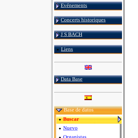
Evénements
Concerts historiques
J S BACH
Liens
Data Base
Base de datos
Buscar
Nuevo
Organistas