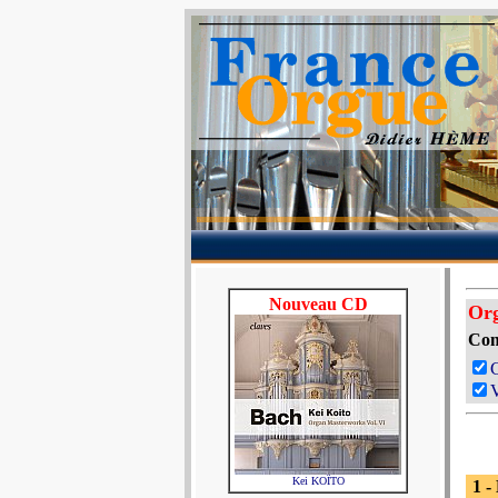
Nouveau CD
Or
Com
V
Kei KOÏTO
1 -