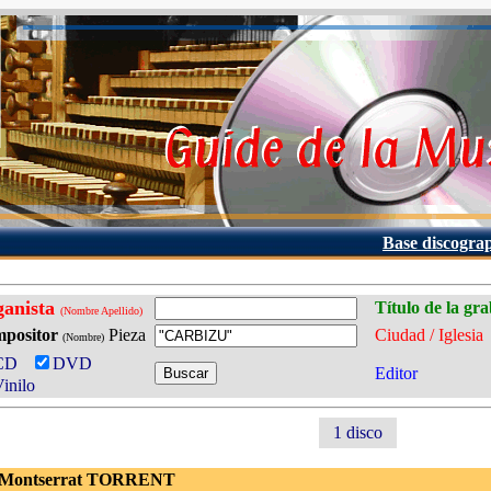
Base discogra
ganista
Título de la gr
(Nombre Apellido)
positor
Pieza
Ciudad / Iglesia
(Nombre)
CD
DVD
Editor
inilo
1 disco
 Montserrat TORRENT