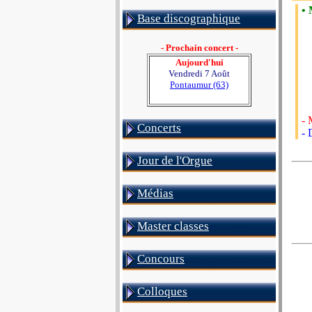
•
Base discographique
- Prochain concert -
Aujourd'hui
Vendredi 7 Août
Pontaumur (63)
- 
Concerts
- 
Jour de l'Orgue
Médias
Master classes
Concours
Colloques