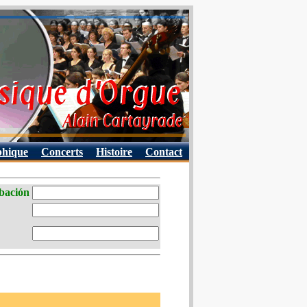
phique
Concerts
Histoire
Contact
abación