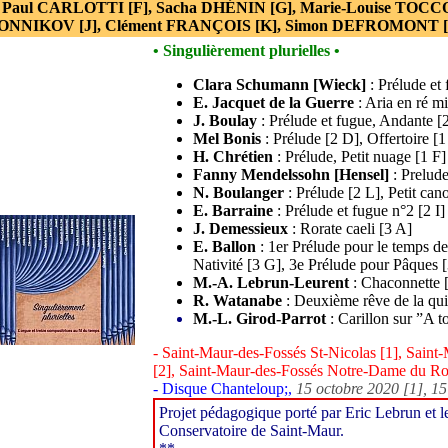
, Paul CARLOTTI [F], Sacha DHÉNIN [G], Marie-Louise TOCCO
NNIKOV [J], Clément FRANÇOIS [K], Simon DEFROMONT [
• Singulièrement plurielles •
Clara Schumann [Wieck]
: Prélude et
E. Jacquet de la Guerre
: Aria en ré m
J. Boulay
: Prélude et fugue, Andante [
Mel Bonis
: Prélude [2 D], Offertoire [1
H. Chrétien
: Prélude, Petit nuage [1 F]
Fanny Mendelssohn [Hensel]
: Prelude
N. Boulanger
: Prélude [2 L], Petit can
E. Barraine
: Prélude et fugue n°2 [2 I]
J. Demessieux
: Rorate caeli [3 A]
E. Ballon
: 1er Prélude pour le temps de
Nativité [3 G], 3e Prélude pour Pâques [
M.-A. Lebrun-Leurent
: Chaconnette 
R. Watanabe
: Deuxième rêve de la qui
M.-L. Girod-Parrot
: Carillon sur ”A to
- Saint-Maur-des-Fossés St-Nicolas [1], Saint
[2], Saint-Maur-des-Fossés Notre-Dame du Ros
- Disque Chanteloup;,
15 octobre 2020 [1], 15
Projet pédagogique porté par Eric Lebrun et le
Conservatoire de Saint-Maur.