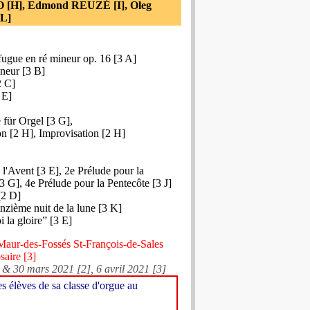
 [H], Edmond REUZÉ [I], Oleg
L]
 fugue en ré mineur op. 16 [3 A]
ineur [3 B]
2 C]
 E]
 für Orgel [3 G],
on [2 H], Improvisation [2 H]
 l'Avent [3 E], 2e Prélude pour la
3 G], 4e Prélude pour la Pentecôte [3 J]
[2 D]
nzième nuit de la lune [3 K]
i la gloire” [3 E]
-Maur-des-Fossés St-François-de-Sales
aire [3]
 & 30 mars 2021 [2], 6 avril 2021 [3]
s élèves de sa classe d'orgue au