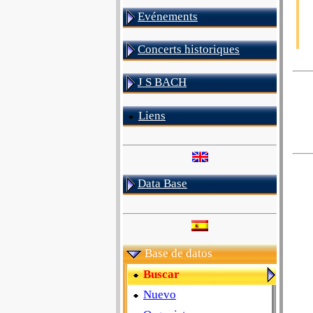
Evénements
Concerts historiques
J S BACH
Liens
Data Base
Base de datos
Buscar
Nuevo