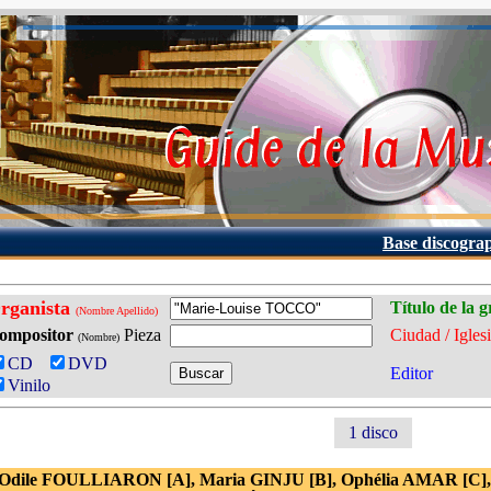
Base discogra
rganista
Título de la 
(Nombre Apellido)
ompositor
Pieza
Ciudad / Igles
(Nombre)
CD
DVD
Editor
Vinilo
1 disco
 Odile FOULLIARON [A], Maria GINJU [B], Ophélia AMAR [C], 