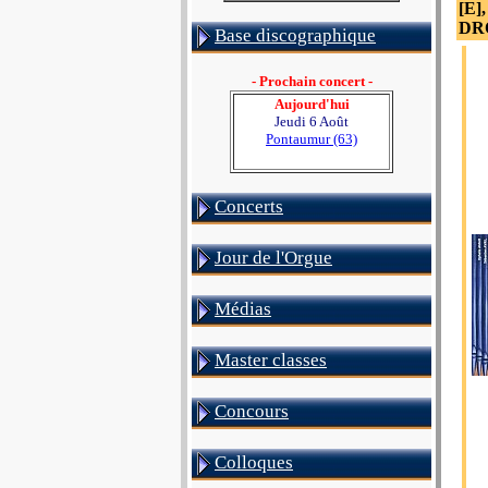
[E]
DRO
Base discographique
- Prochain concert -
Aujourd'hui
Jeudi 6 Août
Pontaumur (63)
Concerts
Jour de l'Orgue
Médias
Master classes
Concours
Colloques