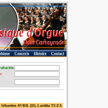
phique
Concerts
Histoire
Contact
grabación
ia
Sébastien AVRIL [D], Laetitia TUZA