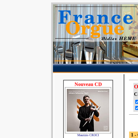
Nouveau CD
O
C
1 -
Maurizio CROCI