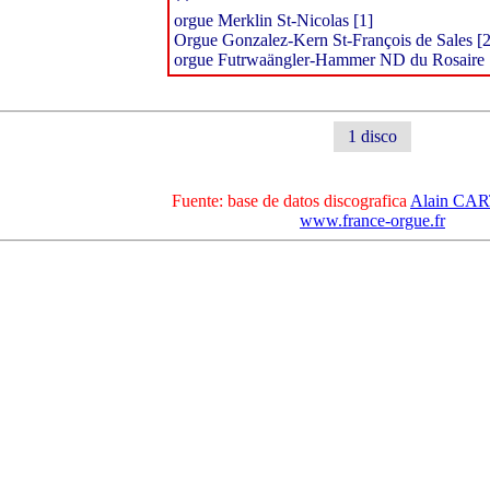
**
orgue Merklin St-Nicolas [1]
Orgue Gonzalez-Kern St-François de Sales [2
orgue Futrwaängler-Hammer ND du Rosaire 
1 disco
Fuente: base de datos discografica
Alain C
www.france-orgue.fr