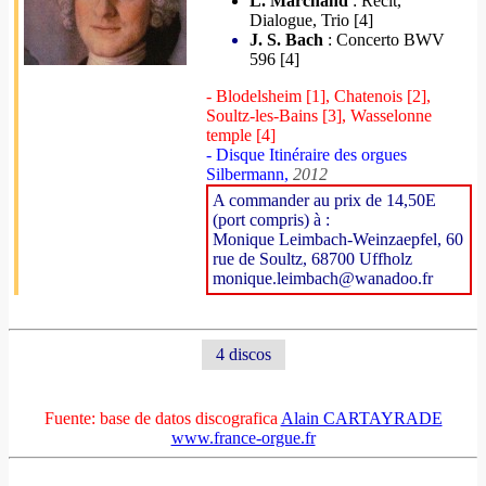
L. Marchand
: Récit,
Dialogue, Trio [4]
J. S. Bach
: Concerto BWV
596 [4]
- Blodelsheim [1], Chatenois [2],
Soultz-les-Bains [3], Wasselonne
temple [4]
- Disque Itinéraire des orgues
Silbermann,
2012
A commander au prix de 14,50E
(port compris) à :
Monique Leimbach-Weinzaepfel, 60
rue de Soultz, 68700 Uffholz
monique.leimbach@wanadoo.fr
4 discos
Fuente: base de datos discografica
Alain CARTAYRADE
www.france-orgue.fr