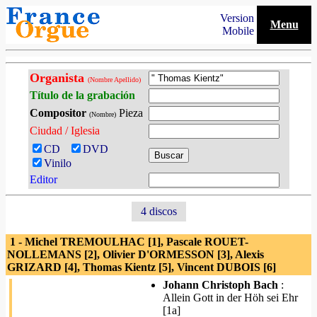
Version
Menu
Mobile
Organista
(Nombre Apellido)
Título de la grabación
Compositor
Pieza
(Nombre)
Ciudad / Iglesia
CD
DVD
Vinilo
Editor
4 discos
1 - Michel TREMOULHAC [1], Pascale ROUET-
NOLLEMANS [2], Olivier D'ORMESSON [3], Alexis
GRIZARD [4], Thomas Kientz [5], Vincent DUBOIS [6]
Johann Christoph Bach
:
Allein Gott in der Höh sei Ehr
[1a]