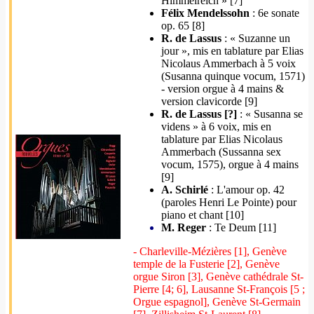
Himmelreich » [7]
Félix Mendelssohn
: 6e sonate
op. 65 [8]
R. de Lassus
: « Suzanne un
jour », mis en tablature par Elias
Nicolaus Ammerbach à 5 voix
(Susanna quinque vocum, 1571)
- version orgue à 4 mains &
version clavicorde [9]
R. de Lassus [?]
: « Susanna se
videns » à 6 voix, mis en
tablature par Elias Nicolaus
Ammerbach (Sussanna sex
vocum, 1575), orgue à 4 mains
[9]
A. Schirlé
: L'amour op. 42
(paroles Henri Le Pointe) pour
piano et chant [10]
M. Reger
: Te Deum [11]
- Charleville-Mézières [1], Genève
temple de la Fusterie [2], Genève
orgue Siron [3], Genève cathédrale St-
Pierre [4; 6], Lausanne St-François [5 ;
Orgue espagnol], Genève St-Germain