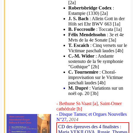
[2a]
Robertsbridge Codex
:
Estampie (1330) [2a]
J. S. Bach
: Allein Gott in der
Höh sei Ehr BWV 663 [1a]
B. Foccroulle
: Toccata [1a]
Félix Mendelssohn
: 3e et 4e
Mvts de la 4e Sonate [3a]
T. Escaich
: Cinq versets sur le
Victimae paschali laudes [4b]
C.-M. Widor
: Andante
sostenuto de la 9e symphonie
”Gothique” [2b]
C. Tournemire
: Choral-
improvisation sur le Victimae
paschali laudes [4b]
M. Dupré
: Variations sur un
noël op. 20 [3b]
- Bethune St-Vaast [a], Saint-Omer
cathédrale [b]
- Disque Tamos; et Orgues Nouvelles
N°27,
2014
CD des épreuves des 4 finalistes :
Maria VEKILOVA, Russie. Thomas