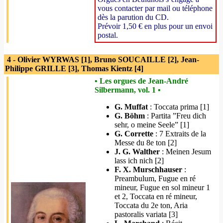
vous contacter par mail ou téléphone
dès la parution du CD.
Prévoir 1,50 € en plus pour un envoi
postal.
4 - Olivier WYRWAS [1], Bruno SOUCAILLE [2], Jean-
Philippe GRILLE [3], Thomas Kientz [4]
• Les orgues de Jean-André
Silbermann, vol. 1 •
G. Muffat
: Toccata prima [1]
G. Böhm
: Partita ”Freu dich
sehr, o meine Seele” [1]
G. Corrette
: 7 Extraits de la
Messe du 8e ton [2]
J. G. Walther
: Meinen Jesum
lass ich nich [2]
F. X. Murschhauser
:
Preambulum, Fugue en ré
mineur, Fugue en sol mineur 1
et 2, Toccata en ré mineur,
Toccata du 2e ton, Aria
pastoralis variata [3]