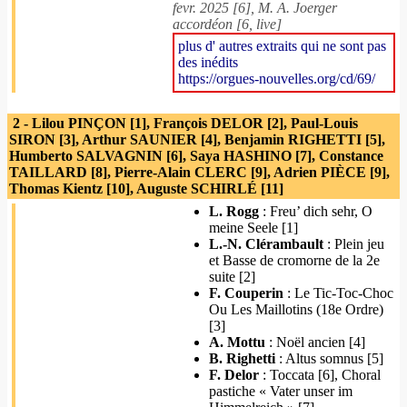
fevr. 2025 [6], M. A. Joerger
accordéon [6, live]
plus d' autres extraits qui ne sont pas
des inédits
https://orgues-nouvelles.org/cd/69/
2 - Lilou PINÇON [1], François DELOR [2], Paul-Louis
SIRON [3], Arthur SAUNIER [4], Benjamin RIGHETTI [5],
Humberto SALVAGNIN [6], Saya HASHINO [7], Constance
TAILLARD [8], Pierre-Alain CLERC [9], Adrien PIÈCE [9],
Thomas Kientz [10], Auguste SCHIRLÉ [11]
L. Rogg
: Freu’ dich sehr, O
meine Seele [1]
L.-N. Clérambault
: Plein jeu
et Basse de cromorne de la 2e
suite [2]
F. Couperin
: Le Tic-Toc-Choc
Ou Les Maillotins (18e Ordre)
[3]
A. Mottu
: Noël ancien [4]
B. Righetti
: Altus somnus [5]
F. Delor
: Toccata [6], Choral
pastiche « Vater unser im