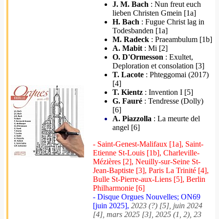
J. M. Bach
: Nun freut euch
lieben Christen Gmein [1a]
H. Bach
: Fugue Christ lag in
Todesbanden [1a]
M. Radeck
: Praeambulum [1b]
A. Mabit
: Mi [2]
O. D'Ormesson
: Exultet,
Deploration et consolation [3]
T. Lacote
: Phteggomai (2017)
[4]
T. Kientz
: Invention I [5]
G. Fauré
: Tendresse (Dolly)
[6]
A. Piazzolla
: La meurte del
angel [6]
- Saint-Genest-Malifaux [1a], Saint-
Etienne St-Louis [1b], Charleville-
Mézières [2], Neuilly-sur-Seine St-
Jean-Baptiste [3], Paris La Trinité [4],
Bulle St-Pierre-aux-Liens [5], Berlin
Philharmonie [6]
- Disque Orgues Nouvelles; ON69
[juin 2025],
2023 (?) [5], juin 2024
[4], mars 2025 [3], 2025 (1, 2), 23