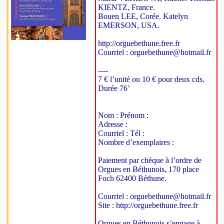
KIENTZ, France.
Bouen LEE, Corée. Katelyn
EMERSON, USA.
http://orguebethune.free.fr
Courriel : orguebethune@hotmail.fr
----
7 € l’unité ou 10 € pour deux cds.
Durée 76’
Nom : Prénom :
Adresse :
Courriel : Tél :
Nombre d’exemplaires :
Paiement par chèque à l’ordre de
Orgues en Béthunois, 170 place
Foch 62400 Béthune.
Courriel : orguebethune@hotmail.fr
Site : http://orguebethune.free.fr
Orgues en Béthunois s’engage à