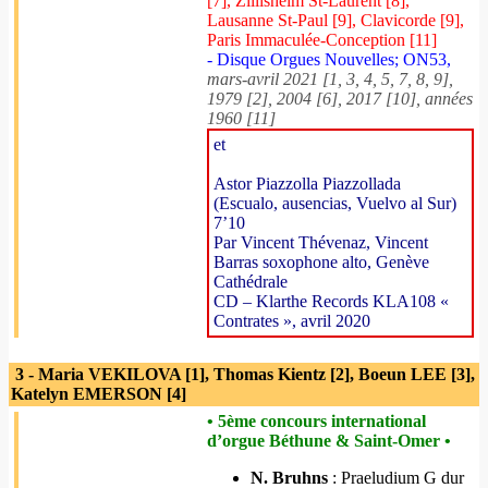
[7], Zillisheim St-Laurent [8],
Lausanne St-Paul [9], Clavicorde [9],
Paris Immaculée-Conception [11]
- Disque Orgues Nouvelles; ON53,
mars-avril 2021 [1, 3, 4, 5, 7, 8, 9],
1979 [2], 2004 [6], 2017 [10], années
1960 [11]
et
Astor Piazzolla Piazzollada
(Escualo, ausencias, Vuelvo al Sur)
7’10
Par Vincent Thévenaz, Vincent
Barras soxophone alto, Genève
Cathédrale
CD – Klarthe Records KLA108 «
Contrates », avril 2020
3 - Maria VEKILOVA [1], Thomas Kientz [2], Boeun LEE [3],
Katelyn EMERSON [4]
• 5ème concours international
d’orgue Béthune & Saint-Omer •
N. Bruhns
: Praeludium G dur