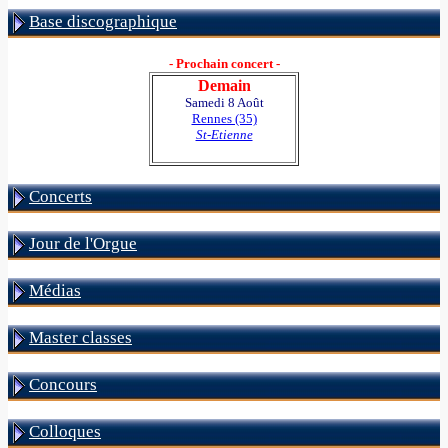
Base discographique
- Prochain concert -
Demain
Samedi 8 Août
Rennes (35)
St-Etienne
Concerts
Jour de l'Orgue
Médias
Master classes
Concours
Colloques