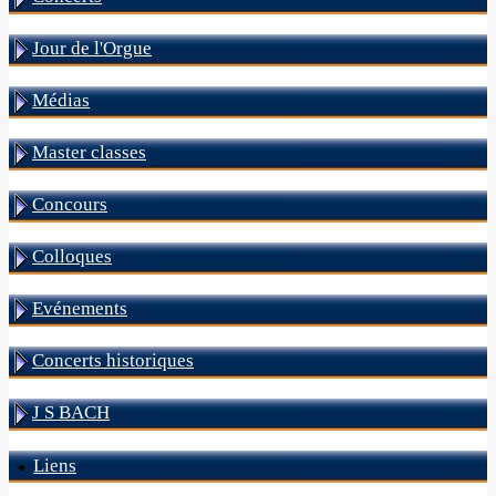
Jour de l'Orgue
Médias
Master classes
Concours
Colloques
Evénements
Concerts historiques
J S BACH
Liens