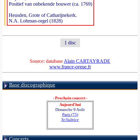
Positief van onbekende bouwer (ca. 1769)
Heusden, Grote of Catharijnekerk.
N.A. Lohman-orgel (1828)
1 disc
Source: database
Alain CARTAYRADE
www.france-orgue.fr
Base discographique
- Prochain concert -
Aujourd'hui
Dimanche 9 Août
Paris (75)
St-Sulpice
Concerts