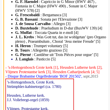
G. F. Haendel
: Capriccio in G Minor (HWV 467) ,
Fantasia in C Major (HWV 490) , Sonate in C Major
(HWV 578) [2]
G. Frescobaldi
: Bergamasca [3]
G. B. Bassani
: Sonata per l'Elevazione [3]
J. de Sousa Carvalho
: Allegro [3]
D. Buxtehude
: Praeludium in D-dur (BuxWV 139) [4]
G. Muffat
: Toccata Quarta in e-moll [4]
J. L. Krebs
: Was Gott tut, das ist wohlgetan’ (pro Organo
pleno) , Praeambulum , Choral ‘Jesu meine Freude’ [5]
H. Heron
: Trumpet voluntary [5]
B. Tours
: Allegretto grazioso [5]
G. Pierné
: Cantilène uit 'Trois Pièces pour orgue’ [5]
J. Langlais
: Pasticcio [5]
- ’s-Hertogenbosch Grote kerk [1], Heusden Lutherse kerk [2],
Vlijmen Protestantse kerk [3], Heusden Catharijnekerk [4; 5]
- Disque Brabantse Orgelfederatie 'BOF 201502',
sept.2015
’s-Hertogenbosch, Grote Kerk.
Strümphler-kabinetorgel (ca. 1780)
Heusden, Lutherse kerk.
J.J. Vollebregt-orgel (1859)
Vlijmen, Protestantse kerk.