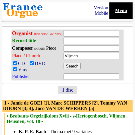
Version
Menu
Mobile
Organist
(first Name Last Name)
Record title
Composer
Piece
(NAME)
Place / Church
CD
DVD
Vinyl
Publisher
1 disc
1 - Jamie de GOEI [1], Marc SCHIPPERS [2], Tommy VAN
DOORN [3; 4], Jaco VAN DE WERKEN [5]
• Brabants Orgelrijkdom Xviii - s-Hertogenbosch, Vlijmen,
Heusden, vol. 18 •
K. P. E. Bach
: Thema met 9 variaties