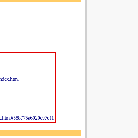
index.html
ndex.html#588775a6020c97e11