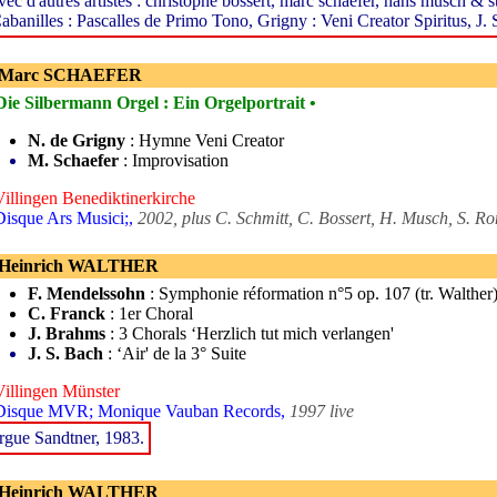
vec d'autres artistes : christophe bossert, marc schaefer, hans musch &
abanilles : Pascalles de Primo Tono, Grigny : Veni Creator Spiritus, J
- Marc SCHAEFER
Die Silbermann Orgel : Ein Orgelportrait •
N. de Grigny
: Hymne Veni Creator
M. Schaefer
: Improvisation
Villingen Benediktinerkirche
Disque Ars Musici;,
2002, plus C. Schmitt, C. Bossert, H. Musch, S.
 Heinrich WALTHER
F. Mendelssohn
: Symphonie réformation n°5 op. 107 (tr. Walther
C. Franck
: 1er Choral
J. Brahms
: 3 Chorals ‘Herzlich tut mich verlangen'
J. S. Bach
: ‘Air' de la 3° Suite
Villingen Münster
Disque MVR; Monique Vauban Records,
1997 live
rgue Sandtner, 1983.
 Heinrich WALTHER