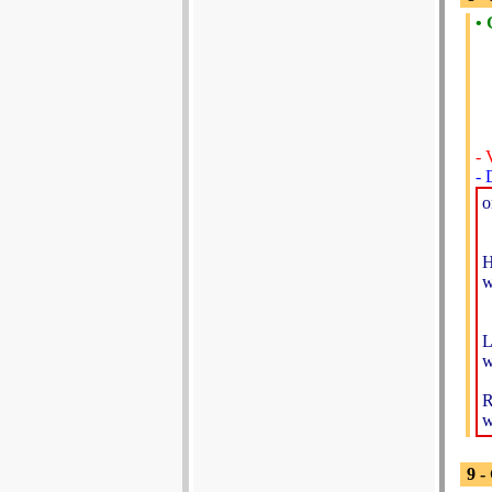
• 
- 
- 
o
H
w
L
w
R
w
9 