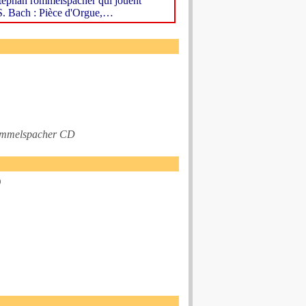
 stephan rommelspacher qui jouent
. S. Bach : Pièce d'Orgue,…
 Rommelspacher CD
)