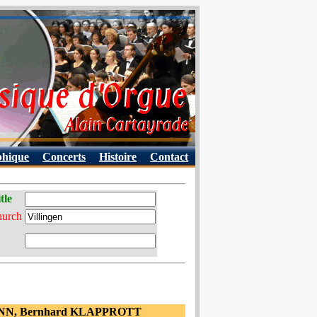
phique
Concerts
Histoire
Contact
tle
hurch
NN, Bernhard KLAPPROTT