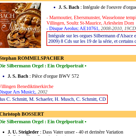
J. S. Bach
: Intégrale de l'oeuvre d'org
- Marmoutier, Ebersmunster, Wasselonne templ
Villingen, Soultz St-Maurice, Arlesheim Dom
- Disque Aeolus; AE10761,
2008-2010, 19CD
Intégrale sur les orgues Silbermann d'Alsace
2009) 8 Cds sur les 19 de la série, et certains 
- Stephan ROMMELSPACHER
Die Silbermann Orgel : Ein Orgelportrait •
J. S. Bach
: Pièce d'orgue BWV 572
Villingen Benediktinerkirche
Disque Ars Musici;,
2002
lus C. Schmitt, M. Schaefer, H. Musch, C. Schmitt, CD
 Christoph BOSSERT
Die Silbermann Orgel : Ein Orgelportrait •
J. U. Steigleder
: Dass Vater unser - 40 et derinère Variation