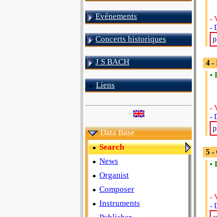
Evénements
- 
- 
Concerts historiques
p
J S BACH
4 -
• 
Liens
- 
- 
p
Data Base
Search
5 -
News
• 
Organist
Composer
- 
Instruments
- 