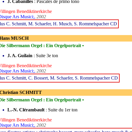
J. Cabanilles
: Pascales de primo tono
Villingen Benediktinerkirche
Disque Ars Musici;,
2002
lus C. Schmitt, M. Schaefer, H. Musch, S. Rommelspacher CD
 Hans MUSCH
Die Silbermann Orgel : Ein Orgelportrait •
J. A. Guilain
: Suite 3e ton
Villingen Benediktinerkirche
Disque Ars Musici;,
2002
lus C. Schmitt, C. Bossert, M. Schaefer, S. Rommelspacher CD
 Christian SCHMITT
Die Silbermann Orgel : Ein Orgelportrait •
L.-N. Clérambault
: Suite du 1er ton
Villingen Benediktinerkirche
Disque Ars Musici;,
2002