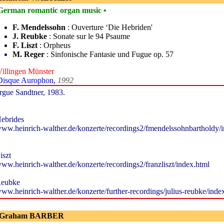
German romantic organ music •
F. Mendelssohn
: Ouverture ‘Die Hebriden'
J. Reubke
: Sonate sur le 94 Psaume
F. Liszt
: Orpheus
M. Reger
: Sinfonische Fantasie und Fugue op. 57
Villingen Münster
Disque Aurophon,
1992
rgue Sandtner, 1983.
ebrides
ww.heinrich-walther.de/konzerte/recordings2/fmendelssohnbartholdy/
iszt
ww.heinrich-walther.de/konzerte/recordings2/franzliszt/index.html
eubke
ww.heinrich-walther.de/konzerte/further-recordings/julius-reubke/i
- Graham BARBER