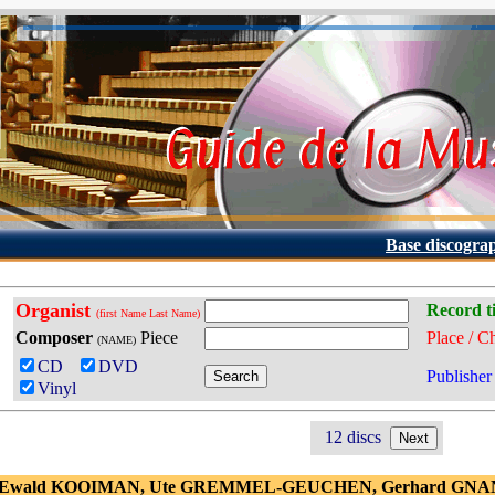
Base discogra
Organist
Record ti
(first Name Last Name)
Composer
Piece
Place / C
(NAME)
CD
DVD
Publisher
Vinyl
12 discs
- Ewald KOOIMAN, Ute GREMMEL-GEUCHEN, Gerhard GNA