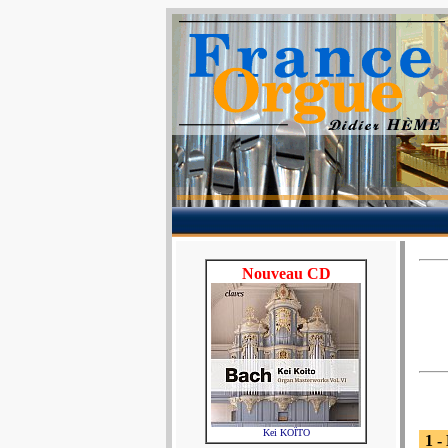
Nouveau CD
Kei KOÏTO
1 