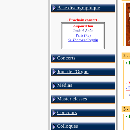
Base discographique
- Prochain concert -
Aujourd'hui
Jeudi 6 Août
Paris (75)
St-Thomas d'Aquin
2 
Concerts
• 
Jour de l'Orgue
- 
Médias
- 
p
Master classes
3 -
Concours
• 
Colloques