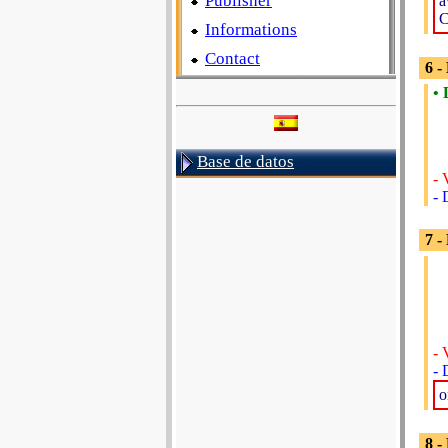
Publisher
a
C
Informations
Contact
6 
• 
Base de datos
- 
- 
7 -
- 
- 
o
8 -