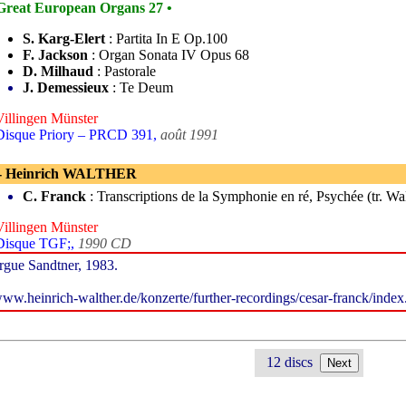
Great European Organs 27 •
S. Karg-Elert
: Partita In E Op.100
F. Jackson
: Organ Sonata IV Opus 68
D. Milhaud
: Pastorale
J. Demessieux
: Te Deum
Villingen Münster
Disque Priory – PRCD 391,
août 1991
- Heinrich WALTHER
C. Franck
: Transcriptions de la Symphonie en ré, Psychée (tr. Wa
Villingen Münster
Disque TGF;,
1990 CD
rgue Sandtner, 1983.
ww.heinrich-walther.de/konzerte/further-recordings/cesar-franck/index
12 discs