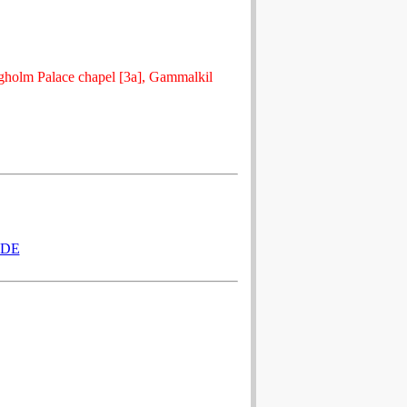
gholm Palace chapel [3a], Gammalkil
ADE