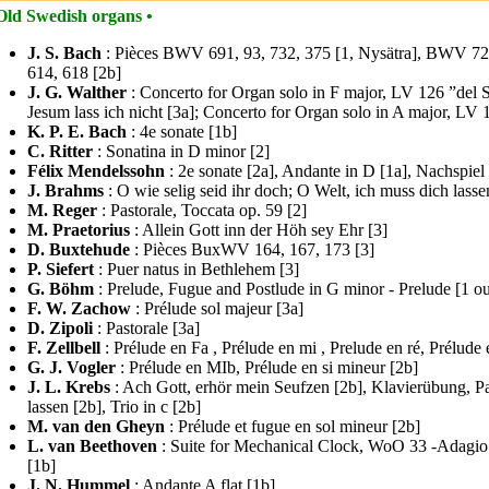
Old Swedish organs •
J. S. Bach
: Pièces BWV 691, 93, 732, 375 [1, Nysätra], BWV 729
614, 618 [2b]
J. G. Walther
: Concerto for Organ solo in F major, LV 126 ”del S
Jesum lass ich nicht [3a]; Concerto for Organ solo in A major, LV 
K. P. E. Bach
: 4e sonate [1b]
C. Ritter
: Sonatina in D minor [2]
Félix Mendelssohn
: 2e sonate [2a], Andante in D [1a], Nachspiel
J. Brahms
: O wie selig seid ihr doch; O Welt, ich muss dich lasse
M. Reger
: Pastorale, Toccata op. 59 [2]
M. Praetorius
: Allein Gott inn der Höh sey Ehr [3]
D. Buxtehude
: Pièces BuxWV 164, 167, 173 [3]
P. Siefert
: Puer natus in Bethlehem [3]
G. Böhm
: Prelude, Fugue and Postlude in G minor - Prelude [1 o
F. W. Zachow
: Prélude sol majeur [3a]
D. Zipoli
: Pastorale [3a]
F. Zellbell
: Prélude en Fa , Prélude en mi , Prelude en ré, Prélude e
G. J. Vogler
: Prélude en MIb, Prélude en si mineur [2b]
J. L. Krebs
: Ach Gott, erhör mein Seufzen [2b], Klavierübung, Par
lassen [2b], Trio in c [2b]
M. van den Gheyn
: Prélude et fugue en sol mineur [2b]
L. van Beethoven
: Suite for Mechanical Clock, WoO 33 -Adagio as
[1b]
J. N. Hummel
: Andante A flat [1b]