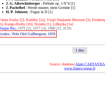
J. G. Albrechtsberger
: Prélude op. 3 N°4 [1]
J. Pachelbel
: Werde munter, mein Gemüte [1]
H. P. Johnsen
: Fugue in D [1]
Västra Eneby [2], Kuddby [2a], Växjö Smalands Museum [3], Drottnin
b], Kungs-Husby [1b], Nysätra [1], Lillkyrka [1a]
Disque Bis;,
1975 [2], 1977 [3], 1980 [1], 3CDs
ysätra : Pehr Olof Gullbergson, 1839
1 disc
Source: database
Alain CARTAYR
www.france-orgue.fr