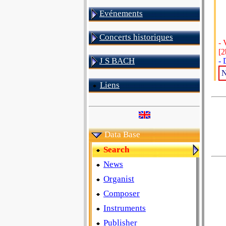
Evénements
Concerts historiques
- 
[2
J S BACH
- 
N
Liens
Data Base
Search
News
Organist
Composer
Instruments
Publisher