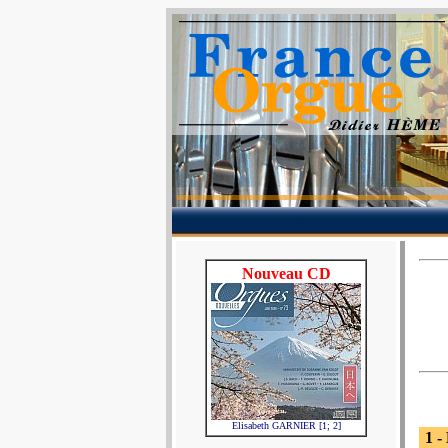
Nouveau CD
Elisabeth GARNIER [1; 2]
1 -