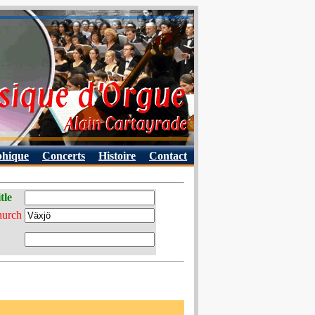
phique
Concerts
Histoire
Contact
tle
hurch