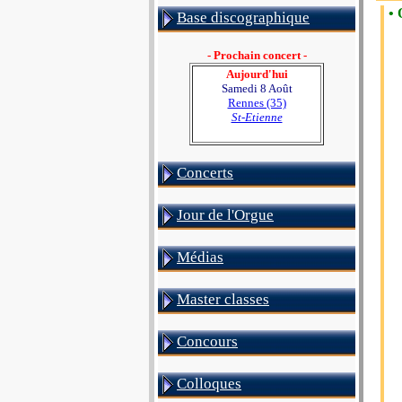
• 
Base discographique
- Prochain concert -
Aujourd'hui
Samedi 8 Août
Rennes (35)
St-Etienne
Concerts
Jour de l'Orgue
Médias
Master classes
Concours
Colloques