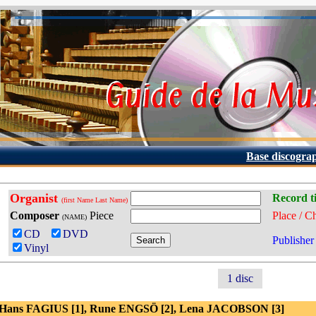
Base discogra
Organist
Record ti
(first Name Last Name)
Composer
Piece
Place / C
(NAME)
CD
DVD
Publisher
Vinyl
1 disc
 Hans FAGIUS [1], Rune ENGSÖ [2], Lena JACOBSON [3]