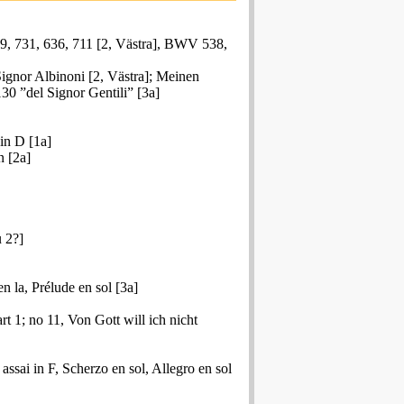
, 731, 636, 711 [2, Västra], BWV 538,
ignor Albinoni [2, Västra]; Meinen
130 ”del Signor Gentili” [3a]
 in D [1a]
n [2a]
u 2?]
n la, Prélude en sol [3a]
t 1; no 11, Von Gott will ich nicht
sai in F, Scherzo en sol, Allegro en sol