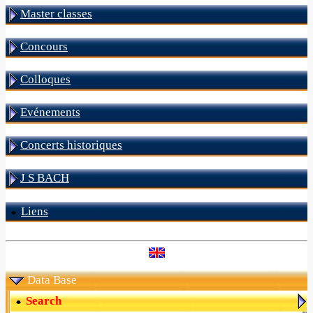
Master classes
Concours
Colloques
Evénements
Concerts historiques
J S BACH
Liens
Data Base
Search