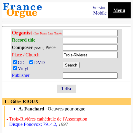
Version
Menu
Mobile
Organist
(first Name Last Name)
Record title
Composer
Piece
(NAME)
Place / Church
CD
DVD
Vinyl
Publisher
1 disc
1 - Gilles RIOUX
A. Fauchard
: Oeuvres pour orgue
- Trois-Rivières cathédrale de l'Assomption
- Disque Fonovox; 7914.2,
1997