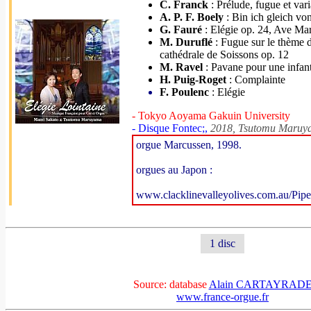
C. Franck
: Prélude, fugue et vari
A. P. F. Boely
: Bin ich gleich vo
G. Fauré
: Elégie op. 24, Ave Mar
M. Duruflé
: Fugue sur le thème d
cathédrale de Soissons op. 12
M. Ravel
: Pavane pour une infant
H. Puig-Roget
: Complainte
F. Poulenc
: Elégie
- Tokyo Aoyama Gakuin University
- Disque Fontec;,
2018, Tsutomu Maruya
orgue Marcussen, 1998.
orgues au Japon :
www.clacklinevalleyolives.com.au/Pipe
1 disc
Source: database
Alain CARTAYRAD
www.france-orgue.fr