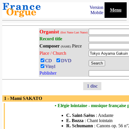
Version
Menu
Mobile
Organist
(first Name Last Name)
Record title
Composer
Piece
(NAME)
Place / Church
CD
DVD
Vinyl
Publisher
1 disc
1 - Mami SAKATO
• Elégie lointaine - musique française 
C. Saint-Saëns
: Andante
E. Bozza
: Chant lointain
R. Schumann
: Canons op. 56 n°2