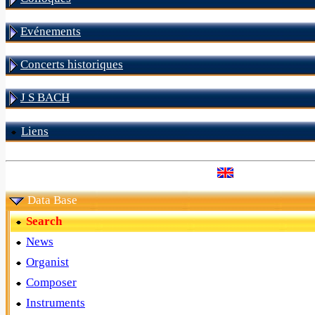
Evénements
Concerts historiques
J S BACH
Liens
Data Base
Search
News
Organist
Composer
Instruments