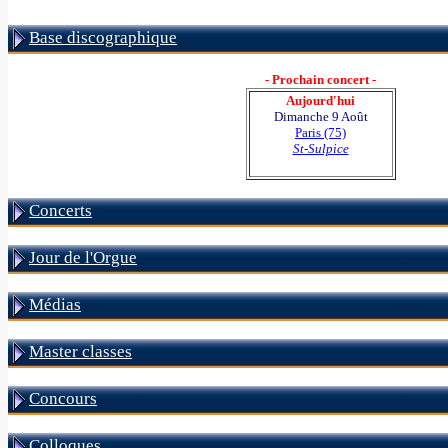
Base discographique
- Prochain concert -
Aujourd'hui
Dimanche 9 Août
Paris (75)
St-Sulpice
Concerts
Jour de l'Orgue
Médias
Master classes
Concours
Colloques