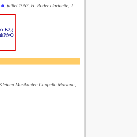
ait,
juillet 1967, H. Roder clarinette, J.
fYdB2g
ukPfvQ
ie Kleinen Musikanten Cappella Mariana,