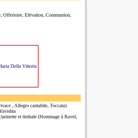
, Offertoire, Elévation, Communion,
ria Della Vittoria
vace , Allegro cantabile, Toccata)
Yavishta
 clarinette et timbale (Hommage à Ravel,