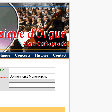
phique
Concerts
Histoire
Contact
tle
hurch