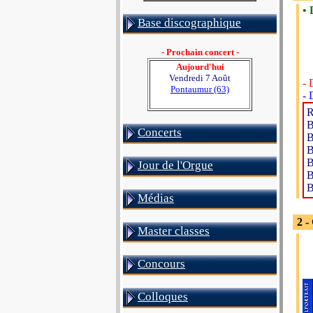
• 
Base discographique
- Prochain concert -
Aujourd'hui
Vendredi 7 Août
- 
Pontaumur (63)
- 
R
B
Concerts
B
B
B
Jour de l'Orgue
B
B
Médias
2 -
Master classes
Concours
Colloques