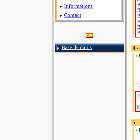
B
Informations
B
Contact
B
B
B
B
Base de datos
4 -
• 
- 
- 
F
h
5 -
• 