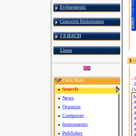
Evénements
Concerts historiques
J S BACH
Liens
3 -
- 
Data Base
- 
Search
De
M
News
A
Organist
A
A
Composer
A
Instruments
A
A
Publisher
A