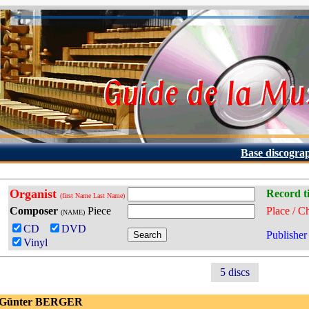
Base discogra
Organist
Record ti
(first Name Last Name)
Composer
Piece
Place / C
(NAME)
CD
DVD
Publisher
Vinyl
5 discs
 Günter BERGER