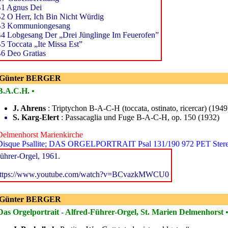
1 Agnus Dei
2 O Herr, Ich Bin Nicht Würdig
3 Kommuniongesang
4 Lobgesang Der „Drei Jünglinge Im Feuerofen”
5 Toccata „Ite Missa Est”
6 Deo Gratias
 Günter BERGER
B.A.C.H. •
J. Ahrens
: Triptychon B-A-C-H (toccata, ostinato, ricercar) (1949
S. Karg-Elert
: Passacaglia und Fuge B-A-C-H, op. 150 (1932)
Delmenhorst Marienkirche
Disque Psallite; DAS ORGELPORTRAIT Psal 131/190 972 PET Ster
ührer-Orgel, 1961.
ttps://www.youtube.com/watch?v=BCvazkMWCU0
 Günter BERGER
Das Orgelportrait - Alfred-Führer-Orgel, St. Marien Delmenhorst 