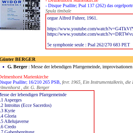
- Delmenhorst Marienkirche
- Disque Psallite; Psal 137 (262) das orgelportr
Spula timbale
orgue Alfred Fuhrer, 1961.
https://www.youtube.com/watch?v=G4TkV
https://www.youtube.com/watch?v=DRTWv
5e symphonie seule : Psal 262/270 683 PET
 Günter BERGER
G. Berger
: Messe der lebendigen Pfarrgemeinde, improvisationen
Delmenhorst Marienkirche
Disque Psallite; 16/210 265 PSB,
fevr. 1965, Ein Instrumentalkreis, d
lmenhorst , dir. G. Berger
esse der lebendigen Pfarrgemeinde
1 Asperges
2 Introitus (Ecce Sacerdos)
3 Kyrie
4 Gloria
5 Allelujaverse
6 Credo
7 Gabenbereitung