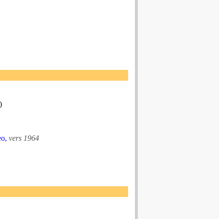
)
eo,
vers 1964
•