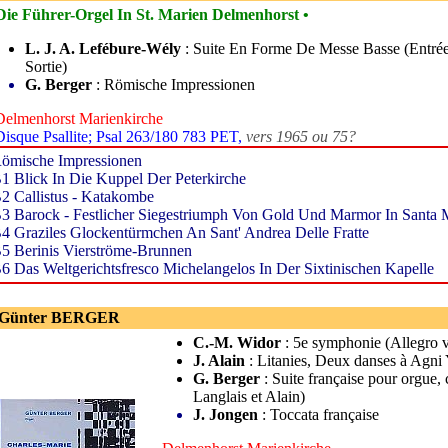
Die Führer-Orgel In St. Marien Delmenhorst •
L. J. A. Lefébure-Wély
: Suite En Forme De Messe Basse (Entrée
Sortie)
G. Berger
: Römische Impressionen
Delmenhorst Marienkirche
Disque Psallite; Psal 263/180 783 PET,
vers 1965 ou 75?
ömische Impressionen
1 Blick In Die Kuppel Der Peterkirche
2 Callistus - Katakombe
3 Barock - Festlicher Siegestriumph Von Gold Und Marmor In Santa Ma
4 Graziles Glockentürmchen An Sant' Andrea Delle Fratte
5 Berinis Vierströme-Brunnen
6 Das Weltgerichtsfresco Michelangelos In Der Sixtinischen Kapelle
 Günter BERGER
C.-M. Widor
: 5e symphonie (Allegro vi
J. Alain
: Litanies, Deux danses à Agni 
G. Berger
: Suite française pour orgue,
Langlais et Alain)
J. Jongen
: Toccata française