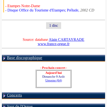
- Etampes Notre-Dame
- Disque Office du Tourisme d'Etampes; Prélude,
2002 CD
1 disc
Source: database
Alain CARTAYRADE
www.france-orgue.fr
Base discographique
- Prochain concert -
Aujourd'hui
Dimanche 9 Août
Urrugne (64)
Concerts
Jour de l'Orgue