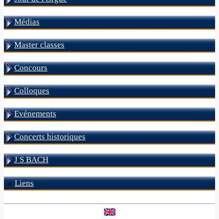
Médias
Master classes
Concours
Colloques
Evénements
Concerts historiques
J S BACH
Liens