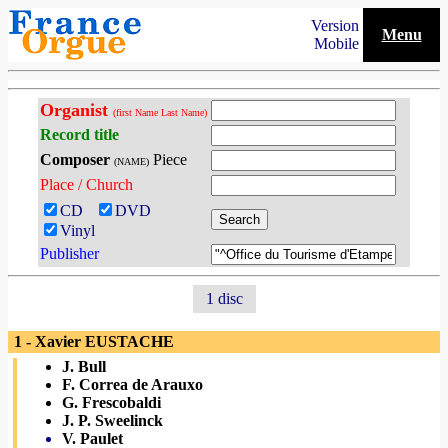
Version
Menu
Mobile
Organist
(first Name Last Name)
Record title
Composer
Piece
(NAME)
Place / Church
CD
DVD
Vinyl
Publisher
1 disc
1 - Xavier EUSTACHE
J. Bull
F. Correa de Arauxo
G. Frescobaldi
J. P. Sweelinck
V. Paulet