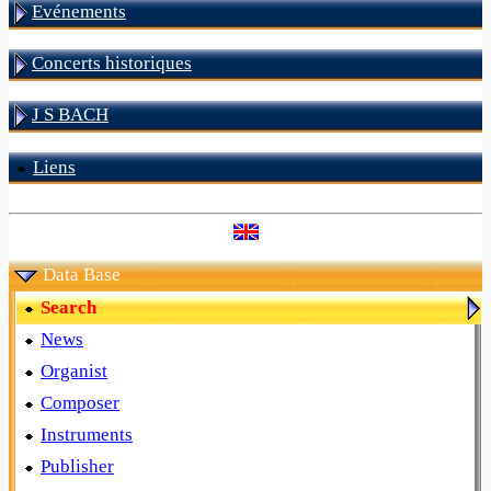
Evénements
Concerts historiques
J S BACH
Liens
Data Base
Search
News
Organist
Composer
Instruments
Publisher