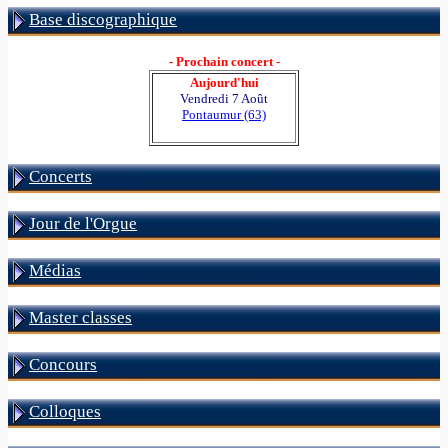
Base discographique
- Prochain concert -
Aujourd'hui
Vendredi 7 Août
Pontaumur (63)
Concerts
Jour de l'Orgue
Médias
Master classes
Concours
Colloques