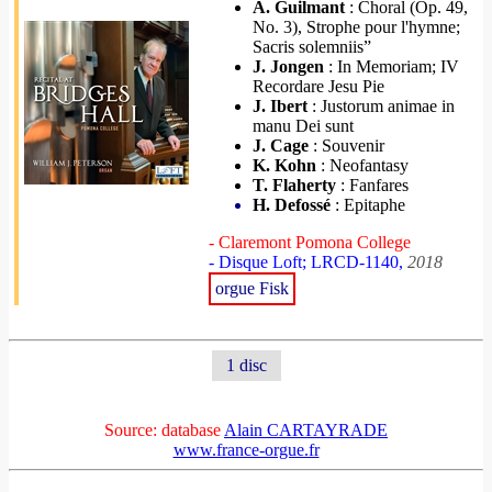
A. Guilmant
: Choral (Op. 49,
No. 3), Strophe pour l'hymne;
Sacris solemniis”
J. Jongen
: In Memoriam; IV
Recordare Jesu Pie
J. Ibert
: Justorum animae in
manu Dei sunt
J. Cage
: Souvenir
K. Kohn
: Neofantasy
T. Flaherty
: Fanfares
H. Defossé
: Epitaphe
- Claremont Pomona College
- Disque Loft; LRCD-1140,
2018
orgue Fisk
1 disc
Source: database
Alain CARTAYRADE
www.france-orgue.fr