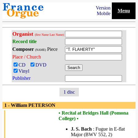
Version
Menu
Mobile
Organist
(first Name Last Name)
Record title
Composer
Piece
(NAME)
Place / Church
CD
DVD
Vinyl
Publisher
1 disc
1 - William PETERSON
• Recital at Bridges Hall (Pomona
College) •
J. S. Bach
: Fugue in E-flat
Major (BWV 552, 2)