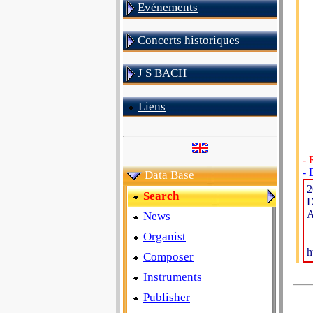
Evénements
Concerts historiques
J S BACH
Liens
- 
- 
Data Base
Search
D
A
News
Organist
h
Composer
Instruments
Publisher