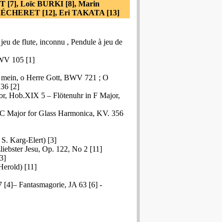
[7], Loïc BURKI [8], Marin
 SÉCHERET [12], Eri TAKATA [13]
jeu de flute, inconnu , Pendule à jeu de
bWV 105 [1]
 mein, o Herre Gott, BWV 721 ; O
36 [2]
or, Hob.XIX 5 – Flötenuhr in F Major,
n C Major for Glass Harmonica, KV. 356
S. Karg-Elert) [3]
liebster Jesu, Op. 122, No 2 [11]
3]
Herold) [11]
7 [4]– Fantasmagorie, JA 63 [6] -