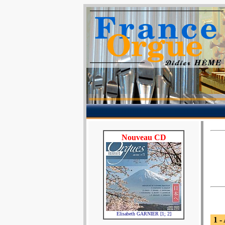
Nouveau CD
Elisabeth GARNIER [1; 2]
1 -