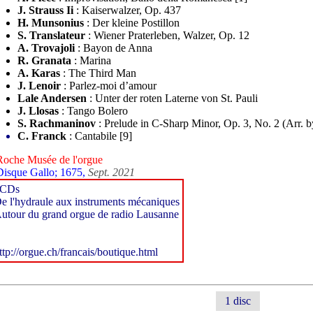
J. Strauss Ii
: Kaiserwalzer, Op. 437
H. Munsonius
: Der kleine Postillon
S. Translateur
: Wiener Praterleben, Walzer, Op. 12
A. Trovajoli
: Bayon de Anna
R. Granata
: Marina
A. Karas
: The Third Man
J. Lenoir
: Parlez-moi d’amour
Lale Andersen
: Unter der roten Laterne von St. Pauli
J. Llosas
: Tango Bolero
S. Rachmaninov
: Prelude in C-Sharp Minor, Op. 3, No. 2 (Arr. b
C. Franck
: Cantabile [9]
Roche Musée de l'orgue
Disque Gallo; 1675,
Sept. 2021
2CDs
e l'hydraule aux instruments mécaniques
utour du grand orgue de radio Lausanne
ttp://orgue.ch/francais/boutique.html
1 disc