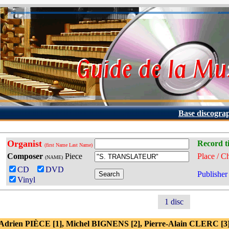
Base discogra
Organist
Record ti
(first Name Last Name)
Composer
Piece
Place / C
(NAME)
CD
DVD
Publisher
Vinyl
1 disc
 Adrien PIÈCE [1], Michel BIGNENS [2], Pierre-Alain CLERC [3