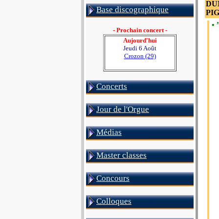
DUM
Base discographique
PIG
• 
- Prochain concert -
Aujourd'hui
Jeudi 6 Août
Crozon (29)
Concerts
Jour de l'Orgue
Médias
Master classes
Concours
Colloques