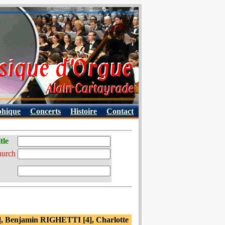
phique
Concerts
Histoire
Contact
tle
hurch
], Benjamin RIGHETTI [4], Charlotte