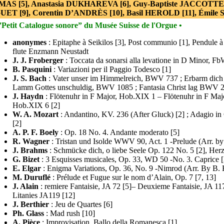
AS [5], Anastasia DUKHAREVA [6], Guy-Baptiste JACCOTTET 
UET [9], Corentin D’ANDRÈS [10], Basil HEROLD [11], Émile
”Petit Catalogue sonore” du Musée Suisse de l'Orgue •
anonymes
: Epitaphe à Seikilos [3], Post communio [1], Pendule à 
flute Enzmann Neustadt
J. J. Froberger
: Toccata da sonarsi alla levatione in D Minor, F
B. Pasquini
: Variazioni per il Paggio Todesco [1]
J. S. Bach
: Vater unser im Himmelreich, BWV 737 ; Erbarm dich
Lamm Gottes unschuldig, BWV 1085 ; Fantasia Christ lag BWV 2
J. Haydn
: Flötenuhr in F Major, Hob.XIX 1 – Flötenuhr in F Maj
Hob.XIX 6 [2]
W. A. Mozart
: Andantino, KV. 236 (After Gluck) [2] ; Adagio i
[2]
A. P. F. Boely
: Op. 18 No. 4. Andante moderato [5]
R. Wagner
: Tristan und Isolde WWV 90, Act. 1 -Prelude (Arr. by 
J. Brahms
: Schmücke dich, o liebe Seele Op. 122 No. 5 [2], Herz
G. Bizet
: 3 Esquisses musicales, Op. 33, WD 50 -No. 3. Caprice [
E. Elgar
: Enigma Variations, Op. 36, No. 9 -Nimrod (Arr. By B. 
M. Duruflé
: Prélude et Fugue sur le nom d’Alain, Op. 7 [7, 13]
J. Alain
: remiere Fantaisie, JA 72 [5]– Deuxieme Fantaisie, JA 11
Litanies JA119 [12]
J. Berthier
: Jeu de Quartes [6]
Ph. Glass
: Mad rush [10]
A. Pièce
: Improvisation, Ballo della Romanesca [1]