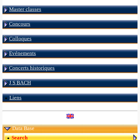
Master classes
Concours
Colloques
Evénements
Concerts historiques
J S BACH
Liens
Data Base
Search