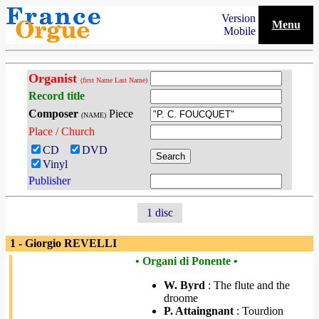
Version
Menu
Mobile
Organist
(first Name Last Name)
Record title
Composer
Piece
(NAME)
Place / Church
CD
DVD
Vinyl
Publisher
1 disc
1 - Giorgio REVELLI
• Organi di Ponente •
W. Byrd
: The flute and the
droome
P. Attaingnant
: Tourdion