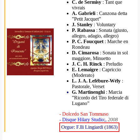
C. de Sermisy
: Tant que
vivrais
A. Gabrieli
: Canzona detta
”Petit Jacquet”
J. Stanley
: Voluntary
P. Rabassa
: Sonata (giusto,
allegro, adagio, allegro)
P. C. Foucquet
: Marche en
Rondeau
D. Cimarosa
: Sonata in sol
maggiore, Minuetto
J. C. H. Rinck
: Preludio
E. Lemaigre
: Capriccio
(Moderato)
L. J. A. Lefébure-Wély
:
Pastorale, Verset
G. Martinenghi
: Marcia
”Ricordo del Tiro federale di
Lugano”
- Dolcedo San Tommaso
- Disque Hilary Studio;,
2008
Orgue: F.lli Lingiardi (1863)