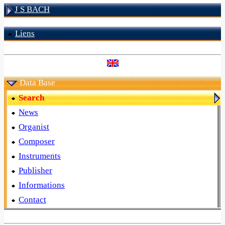
J S BACH
Liens
Data Base
Search
News
Organist
Composer
Instruments
Publisher
Informations
Contact