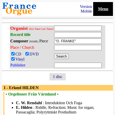
Version
Menu
Mobile
Organist
(first Name Last Name)
Record title
Composer
Piece
(NAME)
Place / Church
CD
DVD
Vinyl
Publisher
1 disc
1 - Erland HILDEN
• Orgeltoner Från Värmland •
C. W. Rendahl
: Introduktion Och Fuga
E. Hilden
: Riddle, Refraction; Music for organ;
Passacaglia; Polyrytmiskt Postludium