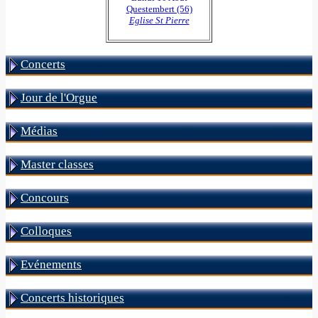
Questembert (56)
Eglise St Pierre
Concerts
Jour de l'Orgue
Médias
Master classes
Concours
Colloques
Evénements
Concerts historiques