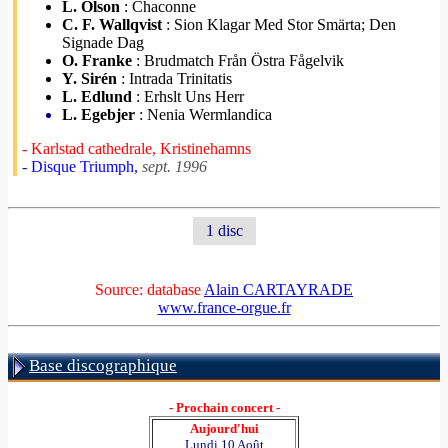
L. Olson
: Chaconne
C. F. Wallqvist
: Sion Klagar Med Stor Smärta; Den
Signade Dag
O. Franke
: Brudmatch Från Östra Fågelvik
Y. Sirén
: Intrada Trinitatis
L. Edlund
: Erhslt Uns Herr
L. Egebjer
: Nenia Wermlandica
- Karlstad cathedrale, Kristinehamns
- Disque Triumph,
sept. 1996
1 disc
Source: database
Alain CARTAYRADE
www.france-orgue.fr
Base discographique
- Prochain concert -
Aujourd'hui
Lundi 10 Août