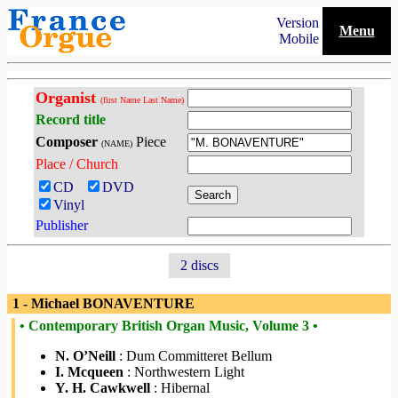
Version
Menu
Mobile
Organist
(first Name Last Name)
Record title
Composer
Piece
(NAME)
Place / Church
CD
DVD
Vinyl
Publisher
2 discs
1 - Michael BONAVENTURE
• Contemporary British Organ Music, Volume 3 •
N. O’Neill
: Dum Committeret Bellum
I. Mcqueen
: Northwestern Light
Y. H. Cawkwell
: Hibernal