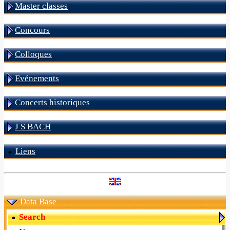
Master classes
Concours
Colloques
Evénements
Concerts historiques
J S BACH
Liens
Data Base
Search