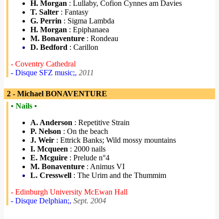
H. Morgan
: Lullaby, Cofion Cynnes am Davies
T. Salter
: Fantasy
G. Perrin
: Sigma Lambda
H. Morgan
: Epiphanaea
M. Bonaventure
: Rondeau
D. Bedford
: Carillon
- Coventry Cathedral
- Disque SFZ music;,
2011
2 - Michael BONAVENTURE
• Nails •
A. Anderson
: Repetitive Strain
P. Nelson
: On the beach
J. Weir
: Ettrick Banks; Wild mossy mountains
I. Mcqueen
: 2000 nails
E. Mcguire
: Prelude n°4
M. Bonaventure
: Animus VI
L. Cresswell
: The Urim and the Thummim
- Edinburgh University McEwan Hall
- Disque Delphian;,
Sept. 2004