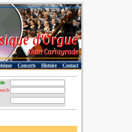
phique
Concerts
Histoire
Contact
tle
hurch