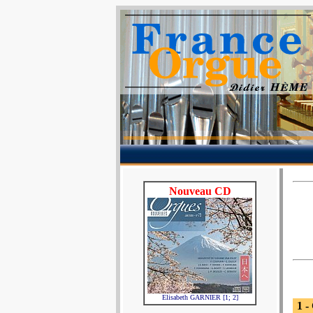
Nouveau CD
Elisabeth GARNIER [1; 2]
1 -