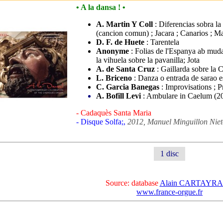
• A la dansa ! •
A. Martin Y Coll
: Diferencias sobra la
(cancion comun) ; Jacara ; Canarios ; Ma
D. F. de Huete
: Tarentela
Anonyme
: Folias de l'Espanya ab muda
la vihuela sobre la pavanilla; Jota
A. de Santa Cruz
: Gaillarda sobre la 
L. Briceno
: Danza o entrada de sarao 
C. Garcia Banegas
: Improvisations ;
A. Bofill Levi
: Ambulare in Caelum (2
- Cadaquès Santa Maria
- Disque Solfa;,
2012, Manuel Minguillon Niet
1 disc
Source: database
Alain CARTAYR
www.france-orgue.fr