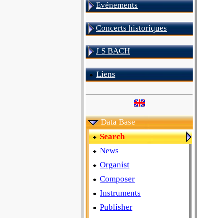
Evénements
Concerts historiques
J S BACH
Liens
Data Base
Search
News
Organist
Composer
Instruments
Publisher