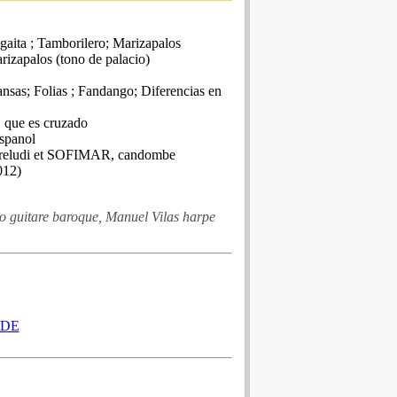
 gaita ; Tamborilero; Marizapalos
rizapalos (tono de palacio)
nsas; Folias ; Fandango; Diferencias en
C que es cruzado
espanol
 Preludi et SOFIMAR, candombe
012)
o guitare baroque, Manuel Vilas harpe
ADE