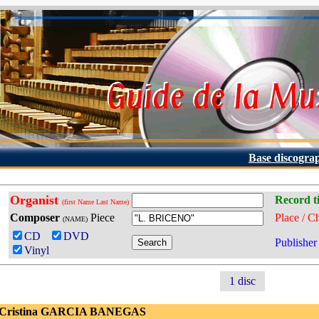
Base discogra
Organist
Record ti
(first Name Last Name)
Composer
Piece
Place / C
(NAME)
CD
DVD
Publisher
Vinyl
1 disc
 Cristina GARCIA BANEGAS