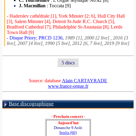
C. Tournemire
: L'Orgue Mystique No.42 [8]
J. Macmillan
: Toccata [9]
- Haderslev cathédrale [1], York Minster [2; 6], Hull City Hall
[3], Salem Münster [4], Detroit St-Jude R.C. Church [5],
Bradford Cathedral [7], Philadelphie St-Anastasia [8], Leeds
Town Hall [9]
- Disque Priory; PRCD 1236,
1989 [1], 2000 [2 live] , 2016 [3
live], 2007 [4 live], 1990 [5 live], 2012 [6, 7 live], 2019 [9 live]
5 discs
Source: database
Alain CARTAYRADE
www.france-orgue.fr
Base discographique
- Prochain concert -
Aujourd'hui
Dimanche 9 Août
Senlis (60)