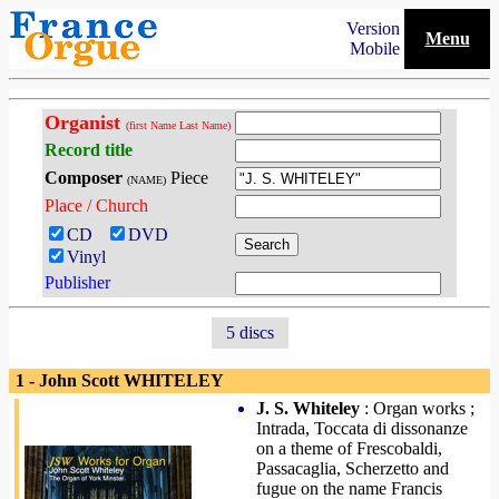
Version
Menu
Mobile
Organist
(first Name Last Name)
Record title
Composer
Piece
(NAME)
Place / Church
CD
DVD
Vinyl
Publisher
5 discs
1 - John Scott WHITELEY
J. S. Whiteley
: Organ works ;
Intrada, Toccata di dissonanze
on a theme of Frescobaldi,
Passacaglia, Scherzetto and
fugue on the name Francis