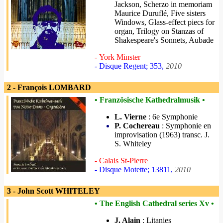
Jackson, Scherzo in memoriam
Maurice Duruflé, Five sisters
Windows, Glass-effect piecs for
organ, Trilogy on Stanzas of
Shakespeare's Sonnets, Aubade
- York Minster
- Disque Regent; 353,
2010
2 - François LOMBARD
• Französische Kathedralmusik •
L. Vierne
: 6e Symphonie
P. Cochereau
: Symphonie en
improvisation (1963) transc. J.
S. Whiteley
- Calais St-Pierre
- Disque Motette; 13811,
2010
3 - John Scott WHITELEY
• The English Cathedral series Xv •
J. Alain
: Litanies