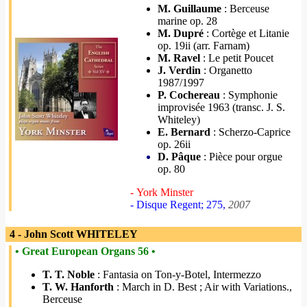
M. Guillaume
: Berceuse
marine op. 28
M. Dupré
: Cortège et Litanie
op. 19ii (arr. Farnam)
M. Ravel
: Le petit Poucet
J. Verdin
: Organetto
1987/1997
P. Cochereau
: Symphonie
improvisée 1963 (transc. J. S.
Whiteley)
E. Bernard
: Scherzo-Caprice
op. 26ii
D. Pâque
: Pièce pour orgue
op. 80
- York Minster
- Disque Regent; 275,
2007
4 - John Scott WHITELEY
• Great European Organs 56 •
T. T. Noble
: Fantasia on Ton-y-Botel, Intermezzo
T. W. Hanforth
: March in D. Best ; Air with Variations.,
Berceuse