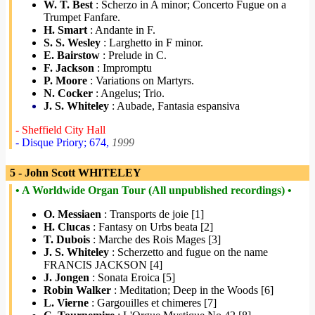
W. T. Best
: Scherzo in A minor; Concerto Fugue on a
Trumpet Fanfare.
H. Smart
: Andante in F.
S. S. Wesley
: Larghetto in F minor.
E. Bairstow
: Prelude in C.
F. Jackson
: Impromptu
P. Moore
: Variations on Martyrs.
N. Cocker
: Angelus; Trio.
J. S. Whiteley
: Aubade, Fantasia espansiva
- Sheffield City Hall
- Disque Priory; 674,
1999
5 - John Scott WHITELEY
• A Worldwide Organ Tour (All unpublished recordings) •
O. Messiaen
: Transports de joie [1]
H. Clucas
: Fantasy on Urbs beata [2]
T. Dubois
: Marche des Rois Mages [3]
J. S. Whiteley
: Scherzetto and fugue on the name
FRANCIS JACKSON [4]
J. Jongen
: Sonata Eroica [5]
Robin Walker
: Meditation; Deep in the Woods [6]
L. Vierne
: Gargouilles et chimeres [7]