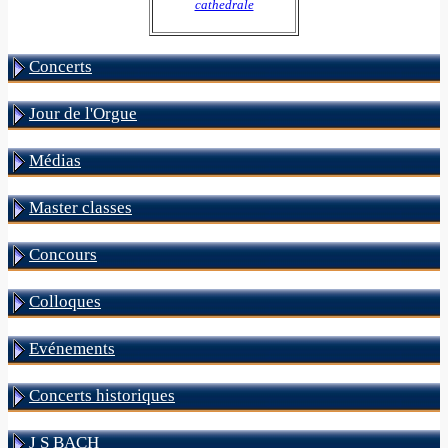
cathedrale
Concerts
Jour de l'Orgue
Médias
Master classes
Concours
Colloques
Evénements
Concerts historiques
J S BACH