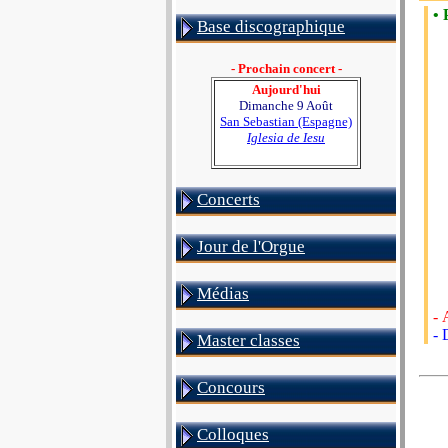
• 
Base discographique
- Prochain concert -
Aujourd'hui
Dimanche 9 Août
San Sebastian (Espagne)
Iglesia de Iesu
Concerts
Jour de l'Orgue
Médias
- 
- 
Master classes
Concours
Colloques