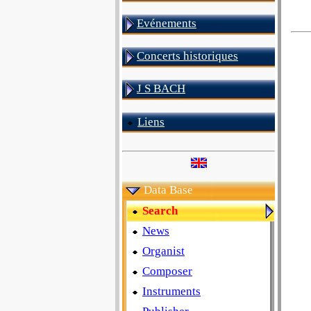
Evénements
Concerts historiques
J S BACH
Liens
Data Base
Search
News
Organist
Composer
Instruments