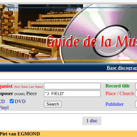
Base discogra
ganist
Record title
(first Name Last Name)
poser
Piece
Place / Church
(NAME)
CD
DVD
Publisher
inyl
1 disc
 Piet van EGMOND