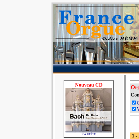
Nouveau CD
Or
Com
V
Kei KOÏTO
1 -