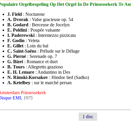
Populaire Orgelbespeling Op Het Orgel In De Prinsessekerk Te A
J. Field
: Nocturene
A. Dvorak
: Valse gracieuse op. 54
B. Godard
: Berceuse de Jocelyn
E. Poldini
: Poupée valsante
I. Paderewski
: Intermezzo pizzicata
F. Godin
: Veleta
E. Gillet
: Loin du bal
C. Saint-Saëns
: Prélude sur le Déluge
G. Pierné
: Serenade op. 7
G. Bizet
: Romance et duet
B. Tours
: Allegretto grazioso
E. H. Lemare
: Andantino in Des
N. Rimski-Korsakov
: Hindoe lied (Sadko)
A. Ketelbey
: sur le marché persan
Amsterdam Prinsessekerk
Disque EMI,
1975
1 disc