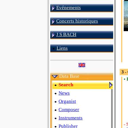
Evénements
Concerts historiques
J S BACH
Liens
3 -
Data Base
• 
Search
News
Organist
Composer
Instruments
- 
Publisher