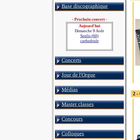
Base discographique
- Prochain concert -
Aujourd'hui
Dimanche 9 Août
Senlis (60)
cathedrale
Concerts
Jour de l'Orgue
Médias
2 -
Master classes
Concours
Colloques