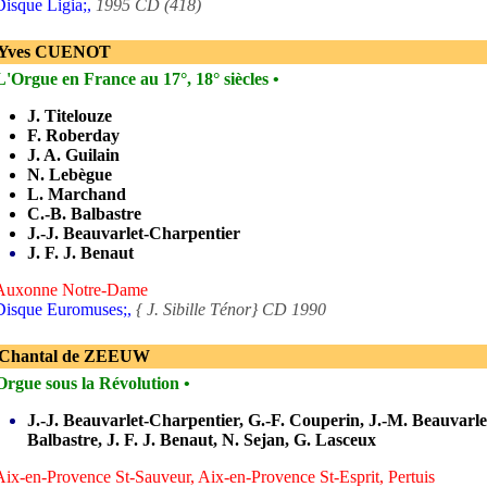
Disque Ligia;,
1995 CD (418)
 Yves CUENOT
L'Orgue en France au 17°, 18° siècles •
J. Titelouze
F. Roberday
J. A. Guilain
N. Lebègue
L. Marchand
C.-B. Balbastre
J.-J. Beauvarlet-Charpentier
J. F. J. Benaut
 Auxonne Notre-Dame
Disque Euromuses;,
{ J. Sibille Ténor} CD 1990
 Chantal de ZEEUW
Orgue sous la Révolution •
J.-J. Beauvarlet-Charpentier, G.-F. Couperin, J.-M. Beauvarle
Balbastre, J. F. J. Benaut, N. Sejan, G. Lasceux
Aix-en-Provence St-Sauveur, Aix-en-Provence St-Esprit, Pertuis