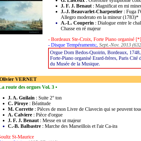
G. Lasceux
: Offertoire symphonie conc
J. F. J. Benaut
: Magnificat en mi mine
J.-J. Beauvarlet-Charpentier
: Fuga IV
Allegro moderato en la mineur (1783)*
A.-L. Couperin
: Dialogue entre le cha
Chasse en ré majeur
- Bordeaux Ste-Croix, Forte Piano organisé [*
- Disque Tempéraments;,
Sept.-Nov. 2013 (632
Orgue Dom Bedos-Quoirin, Bordeaux, 1748, é
Forte-Piano organisé Erard-frères, Paris Cité 
du Musée de la Musique.
 Olivier VERNET
La route des orgues Vol. 3 •
J. A. Guilain
: Suite 2° ton
C. Piroye
: Béatitude
M. Corrette
: Pièces de mon Livre de Clavecin qui se peuvent tou
A. Calviere
: Pièce d'orgue
J. F. J. Benaut
: Messe en ut majeur
C.-B. Balbastre
: Marche des Marseillois et l'air Ca-ira
Soultz St-Maurice