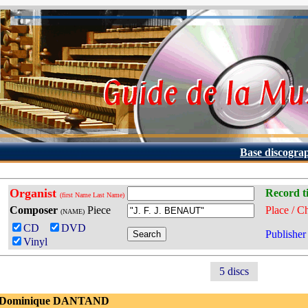
Base discogra
Organist
Record ti
(first Name Last Name)
Composer
Piece
Place / C
(NAME)
CD
DVD
Publisher
Vinyl
5 discs
 Dominique DANTAND