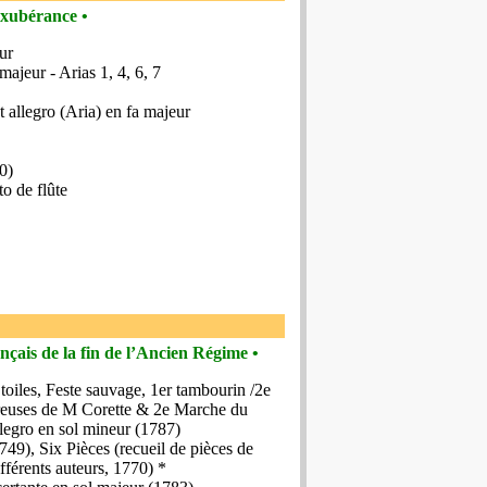
 exubérance •
ur
majeur - Arias 1, 4, 6, 7
t allegro (Aria) en fa majeur
0)
o de flûte
nçais de la fin de l’Ancien Régime •
Etoiles, Feste sauvage, 1er tambourin /2e
reuses de M Corette & 2e Marche du
legro en sol mineur (1787)
749), Six Pièces (recueil de pièces de
ifférents auteurs, 1770) *