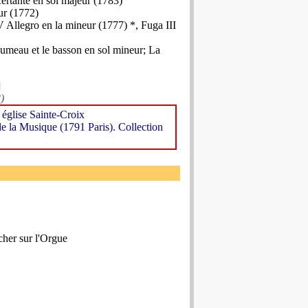
ertante en sol majeur (1783)
ur (1772)
 Allegro en la mineur (1777) *, Fuga III
lumeau et le basson en sol mineur; La
]
)
glise Sainte-Croix
de la Musique (1791 Paris). Collection
cher sur l'Orgue