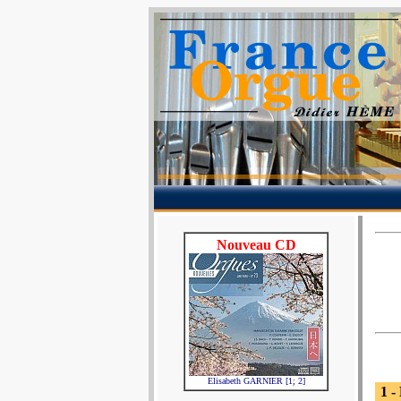
Nouveau CD
Elisabeth GARNIER [1; 2]
1 -