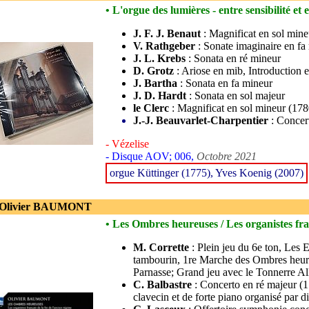
• L'orgue des lumières - entre sensibilité et
J. F. J. Benaut
: Magnificat en sol mine
V. Rathgeber
: Sonate imaginaire en fa 
J. L. Krebs
: Sonata en ré mineur
D. Grotz
: Ariose en mib, Introduction e
J. Bartha
: Sonata en fa mineur
J. D. Hardt
: Sonata en sol majeur
le Clerc
: Magnificat en sol mineur (178
J.-J. Beauvarlet-Charpentier
: Concert
- Vézelise
- Disque AOV; 006,
Octobre 2021
orgue Küttinger (1775), Yves Koenig (2007)
 Olivier BAUMONT
• Les Ombres heureuses / Les organistes fra
M. Corrette
: Plein jeu du 6e ton, Les 
tambourin, 1re Marche des Ombres heu
Parnasse; Grand jeu avec le Tonnerre Al
C. Balbastre
: Concerto en ré majeur (1
clavecin et de forte piano organisé par d