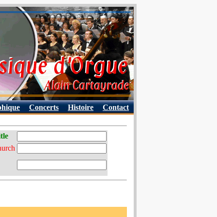
phique
Concerts
Histoire
Contact
tle
hurch