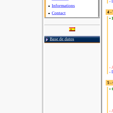
- 
Informations
4 -
Contact
• 
Base de datos
-
- 
5 -
• 
- 