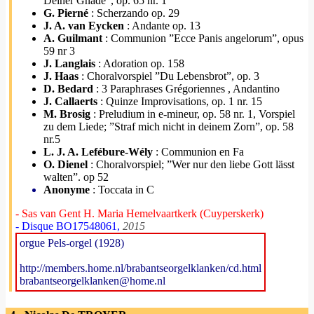
Deiner Gnade”, op. 65 nr. 1
G. Pierné
: Scherzando op. 29
J. A. van Eycken
: Andante op. 13
A. Guilmant
: Communion ”Ecce Panis angelorum”, opus
59 nr 3
J. Langlais
: Adoration op. 158
J. Haas
: Choralvorspiel ”Du Lebensbrot”, op. 3
D. Bedard
: 3 Paraphrases Grégoriennes , Andantino
J. Callaerts
: Quinze Improvisations, op. 1 nr. 15
M. Brosig
: Preludium in e-mineur, op. 58 nr. 1, Vorspiel
zu dem Liede; ”Straf mich nicht in deinem Zorn”, op. 58
nr.5
L. J. A. Lefébure-Wély
: Communion en Fa
O. Dienel
: Choralvorspiel; ”Wer nur den liebe Gott lässt
walten”. op 52
Anonyme
: Toccata in C
- Sas van Gent H. Maria Hemelvaartkerk (Cuyperskerk)
- Disque BO17548061,
2015
orgue Pels-orgel (1928)
http://members.home.nl/brabantseorgelklanken/cd.html
brabantseorgelklanken@home.nl