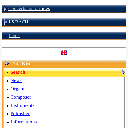
Concerts historiques
J S BACH
Liens
Data Base
Search
News
Organist
Composer
Instruments
Publisher
Informations