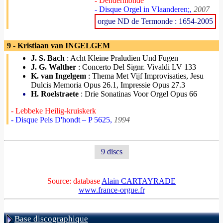
- Dendermonde
- Disque Orgel in Vlaanderen;,
2007
orgue ND de Termonde : 1654-2005
9 - Kristiaan van INGELGEM
J. S. Bach
: Acht Kleine Praludien Und Fugen
J. G. Walther
: Concerto Del Signr. Vivaldi LV 133
K. van Ingelgem
: Thema Met Vijf Improvisaties, Jesu
Dulcis Memoria Opus 26.1, Impressie Opus 27.3
H. Roelstraete
: Drie Sonatinas Voor Orgel Opus 66
- Lebbeke Heilig-kruiskerk
- Disque Pels D'hondt – P 5625,
1994
9 discs
Source: database
Alain CARTAYRADE
www.france-orgue.fr
Base discographique