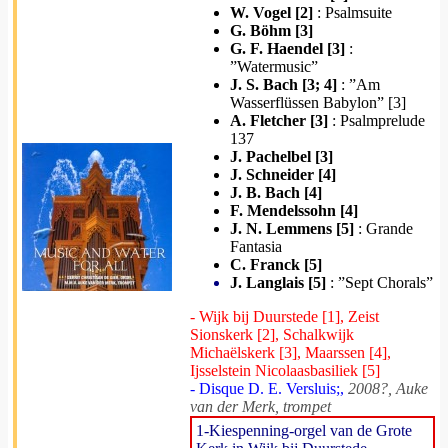
W. Vogel [2]
: Psalmsuite
G. Böhm [3]
G. F. Haendel [3]
:
”Watermusic”
J. S. Bach [3; 4]
: ”Am
Wasserflüssen Babylon” [3]
A. Fletcher [3]
: Psalmprelude
137
J. Pachelbel [3]
J. Schneider [4]
J. B. Bach [4]
F. Mendelssohn [4]
J. N. Lemmens [5]
: Grande
Fantasia
C. Franck [5]
J. Langlais [5]
: ”Sept Chorals”
- Wijk bij Duurstede [1], Zeist
Sionskerk [2], Schalkwijk
Michaëlskerk [3], Maarssen [4],
Ijsselstein Nicolaasbasiliek [5]
- Disque D. E. Versluis;,
2008?, Auke
van der Merk, trompet
1-Kiespenning-orgel van de Grote