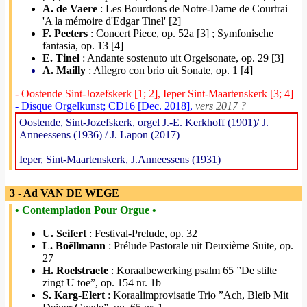
A. de Vaere
: Les Bourdons de Notre-Dame de Courtrai
'A la mémoire d'Edgar Tinel' [2]
F. Peeters
: Concert Piece, op. 52a [3] ; Symfonische
fantasia, op. 13 [4]
E. Tinel
: Andante sostenuto uit Orgelsonate, op. 29 [3]
A. Mailly
: Allegro con brio uit Sonate, op. 1 [4]
- Oostende Sint-Jozefskerk [1; 2], Ieper Sint-Maartenskerk [3; 4]
- Disque Orgelkunst; CD16 [Dec. 2018],
vers 2017 ?
Oostende, Sint-Jozefskerk, orgel J.-E. Kerkhoff (1901)/ J.
Anneessens (1936) / J. Lapon (2017)
Ieper, Sint-Maartenskerk, J.Anneessens (1931)
3 - Ad VAN DE WEGE
• Contemplation Pour Orgue •
U. Seifert
: Festival-Prelude, op. 32
L. Boëllmann
: Prélude Pastorale uit Deuxième Suite, op.
27
H. Roelstraete
: Koraalbewerking psalm 65 ”De stilte
zingt U toe”, op. 154 nr. 1b
S. Karg-Elert
: Koraalimprovisatie Trio ”Ach, Bleib Mit