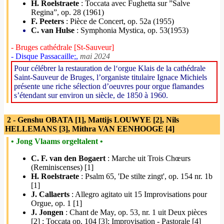
H. Roelstraete
: Toccata avec Fughetta sur ”Salve
Regina”, op. 28 (1961)
F. Peeters
: Pièce de Concert, op. 52a (1955)
C. van Hulse
: Symphonia Mystica, op. 53(1953)
- Bruges cathédrale [St-Sauveur]
- Disque Passacaille;,
mai 2024
Pour célébrer la restauration de l‘orgue Klais de la cathédrale
Saint-Sauveur de Bruges, l’organiste titulaire Ignace Michiels
présente une riche sélection d’oeuvres pour orgue flamandes
s’étendant sur environ un siècle, de 1850 à 1960.
2 - Genshu OBATA [1], Mattijs LOUWYE [2], Nils
HELLEMANS [3], Mithra VAN EENHOOGE [4]
• Jong Vlaams orgeltalent •
C. F. van den Bogaert
: Marche uit Trois Chœurs
(Reminiscenses) [1]
H. Roelstraete
: Psalm 65, 'De stilte zingt', op. 154 nr. 1b
[1]
J. Callaerts
: Allegro agitato uit 15 Improvisations pour
Orgue, op. 1 [1]
J. Jongen
: Chant de May, op. 53, nr. 1 uit Deux pièces
[2] ; Toccata op. 104 [3]; Improvisation - Pastorale [4]