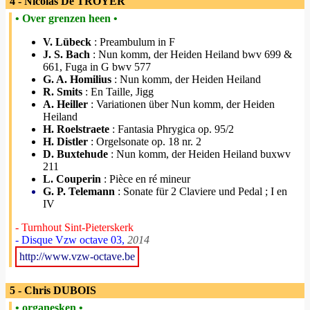
4 - Nicolas De TROYER
• Over grenzen heen •
V. Lübeck
: Preambulum in F
J. S. Bach
: Nun komm, der Heiden Heiland bwv 699 &
661, Fuga in G bwv 577
G. A. Homilius
: Nun komm, der Heiden Heiland
R. Smits
: En Taille, Jigg
A. Heiller
: Variationen über Nun komm, der Heiden
Heiland
H. Roelstraete
: Fantasia Phrygica op. 95/2
H. Distler
: Orgelsonate op. 18 nr. 2
D. Buxtehude
: Nun komm, der Heiden Heiland buxwv
211
L. Couperin
: Pièce en ré mineur
G. P. Telemann
: Sonate für 2 Claviere und Pedal ; I en
IV
- Turnhout Sint-Pieterskerk
- Disque Vzw octave 03,
2014
http://www.vzw-octave.be
5 - Chris DUBOIS
• organesken •