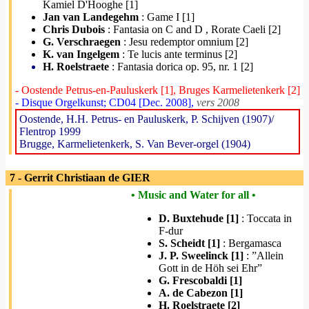
Kamiel D'Hooghe [1]
Jan van Landegehm
: Game I [1]
Chris Dubois
: Fantasia on C and D , Rorate Caeli [2]
G. Verschraegen
: Jesu redemptor omnium [2]
K. van Ingelgem
: Te lucis ante terminus [2]
H. Roelstraete
: Fantasia dorica op. 95, nr. 1 [2]
- Oostende Petrus-en-Pauluskerk [1], Bruges Karmelietenkerk [2]
- Disque Orgelkunst; CD04 [Dec. 2008],
vers 2008
Oostende, H.H. Petrus- en Pauluskerk, P. Schijven (1907)/
Flentrop 1999
Brugge, Karmelietenkerk, S. Van Bever-orgel (1904)
7 - Gerrit Christiaan de GIER
• Music and Water for all •
D. Buxtehude [1]
: Toccata in
F-dur
S. Scheidt [1]
: Bergamasca
J. P. Sweelinck [1]
: ”Allein
Gott in de Höh sei Ehr”
G. Frescobaldi [1]
A. de Cabezon [1]
H. Roelstraete [2]