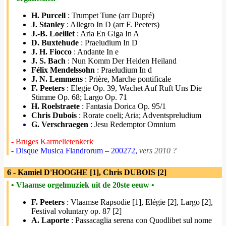
H. Purcell
: Trumpet Tune (arr Dupré)
J. Stanley
: Allegro In D (arr F. Peeters)
J.-B. Loeillet
: Aria En Giga In A
D. Buxtehude
: Praeludium In D
J. H. Fiocco
: Andante In e
J. S. Bach
: Nun Komm Der Heiden Heiland
Félix Mendelssohn
: Praeludium In d
J. N. Lemmens
: Prière, Marche pontificale
F. Peeters
: Elegie Op. 39, Wachet Auf Ruft Uns Die
Stimme Op. 68; Largo Op. 71
H. Roelstraete
: Fantasia Dorica Op. 95/1
Chris Dubois
: Rorate coeli; Aria; Adventspreludium
G. Verschraegen
: Jesu Redemptor Omnium
- Bruges Karmelietenkerk
- Disque Musica Flandrorum – 200272,
vers 2010 ?
6 - Kamiel D'HOOGHE [1], Chris DUBOIS [2]
• Vlaamse orgelmuziek uit de 20ste eeuw •
F. Peeters
: Vlaamse Rapsodie [1], Elégie [2], Largo [2],
Festival voluntary op. 87 [2]
A. Laporte
: Passacaglia serena con Quodlibet sul nome