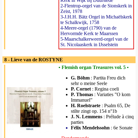
Kerk in Wijk bij Duurstede
2-Flentrop-orgel van de Sionskerk in
Zeist, 1978
3-J.H.H. Bätz Orgel in Michaëlskerk
te Schalkwijk, 1758
4-Meere-orgel (1790) van de
Hervormde Kerk te Maarssen
5-Maarschalkerweerd-orgel van de
St. Nicolaaskerk in IJsselstein
8 - Lieve van de ROSTYNE
• Flemish organ Treasures vol. 5 •
G. Böhm
: Partita Freu dich
sehr o meine Seele
P. Cornet
: Regina coeli
P. Thomas
: Variaties ”O kom
Immanuel”
H. Roelstraete
: Psalm 65, De
stilte zingt op. 154 n°1b
J. N. Lemmens
: Prélude à cinq
parties
Félix Mendelssohn
: 6e Sonate