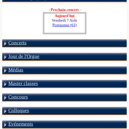
- Prochain concert -
Aujourd'hui
Vendredi 7 Août
Pontaumur (63)
Concerts
Jour de l'Orgue
Médias
Master classes
Concours
Colloques
Evénements