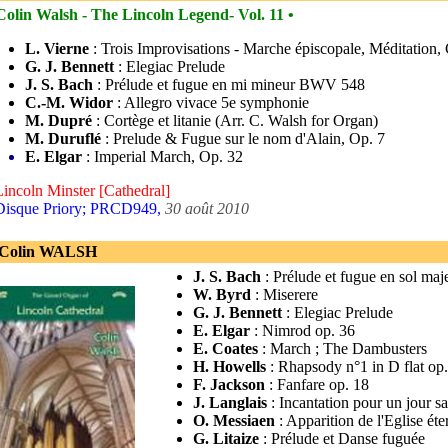
Colin Walsh - The Lincoln Legend- Vol. 11 •
L. Vierne
: Trois Improvisations - Marche épiscopale, Méditation, 
G. J. Bennett
: Elegiac Prelude
J. S. Bach
: Prélude et fugue en mi mineur BWV 548
C.-M. Widor
: Allegro vivace 5e symphonie
M. Dupré
: Cortège et litanie (Arr. C. Walsh for Organ)
M. Duruflé
: Prelude & Fugue sur le nom d'Alain, Op. 7
E. Elgar
: Imperial March, Op. 32
Lincoln Minster [Cathedral]
Disque Priory; PRCD949,
30 août 2010
 Colin WALSH
J. S. Bach
: Prélude et fugue en sol 
W. Byrd
: Miserere
G. J. Bennett
: Elegiac Prelude
E. Elgar
: Nimrod op. 36
E. Coates
: March ; The Dambusters
H. Howells
: Rhapsody n°1 in D flat op
F. Jackson
: Fanfare op. 18
J. Langlais
: Incantation pour un jour sa
O. Messiaen
: Apparition de l'Eglise éte
G. Litaize
: Prélude et Danse fuguée