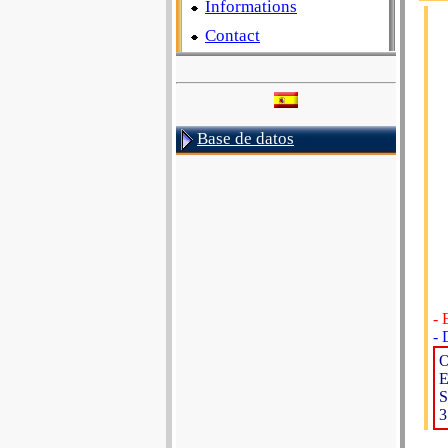
Informations
Contact
Base de datos
- 
- 
O
E
S
3