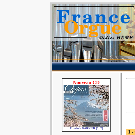
Nouveau CD
Elisabeth GARNIER [1; 2]
1 -