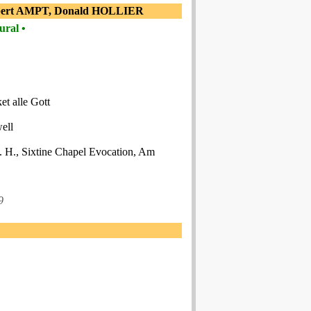
bert AMPT, Donald HOLLIER
ral •
et alle Gott
well
. H., Sixtine Chapel Evocation, Am
9