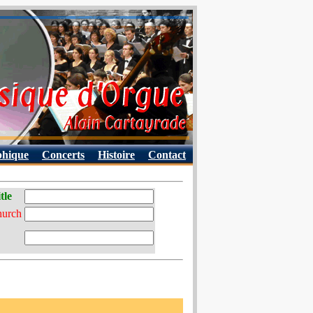
phique
Concerts
Histoire
Contact
tle
hurch