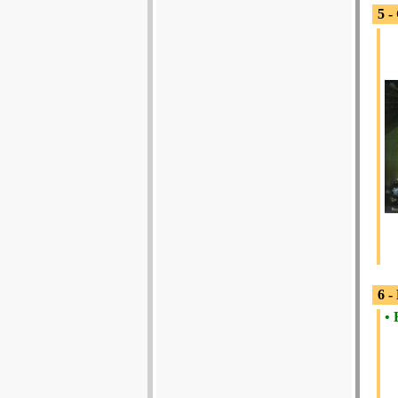
5 -
6 
• 