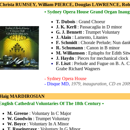
 Christa RUMSEY, William PIERCE, Douglas LAWRENCE, Ro
• Sydney Opera House Grand Organ Inaugu
T. Dubois
: Grand Choeur
J. K. Kerll
: Passacaglia in D minor
G. J. Bennett
: Trumpet Voluntary
J. Alain
: Lamento, Litanies
F. Schmidt
: Chorale Prelude; Nun dank
R. Schumann
: Canon in B minor
M. Williamson
: Epitaphs for Edith Sit
J. Haydn
: Pieces for mechanical clock
F. Liszt
: Prelude and Fugue on B. A. C
Grabe Richard Wagners
- Sydney Opera House
- Disque MD,
1979, inauguration, CD en 200
- Haig MARDIROSIAN
English Cathedral Voluntaries Of The 18th Century •
M. Greene
: Voluntary In C Major
W. Goodwin
: Trumpet Voluntary
W. Boyce
: Voluntary In A Minor
T. Roseingrave
: Voluntary In G Minor