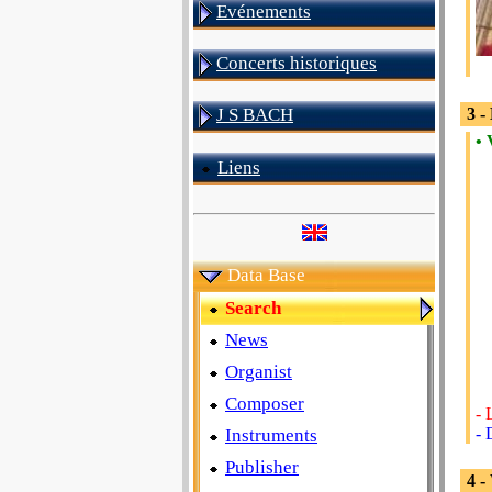
Evénements
Concerts historiques
J S BACH
3 
• 
Liens
Data Base
Search
News
Organist
Composer
- 
- 
Instruments
Publisher
4 -