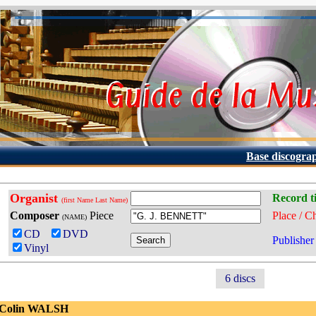
Base discogra
Organist
Record ti
(first Name Last Name)
Composer
Piece
Place / C
(NAME)
CD
DVD
Publisher
Vinyl
6 discs
 Colin WALSH