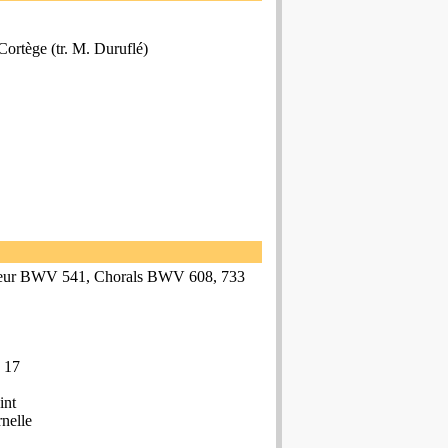
Cortège (tr. M. Duruflé)
majeur BWV 541, Chorals BWV 608, 733
. 17
int
rnelle