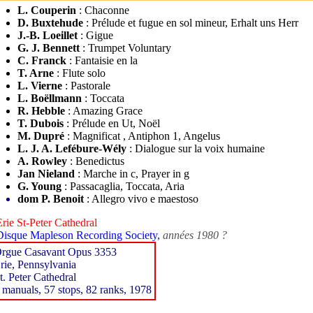
L. Couperin
: Chaconne
D. Buxtehude
: Prélude et fugue en sol mineur, Erhalt uns Herr
J.-B. Loeillet
: Gigue
G. J. Bennett
: Trumpet Voluntary
C. Franck
: Fantaisie en la
T. Arne
: Flute solo
L. Vierne
: Pastorale
L. Boëllmann
: Toccata
R. Hebble
: Amazing Grace
T. Dubois
: Prélude en Ut, Noël
M. Dupré
: Magnificat , Antiphon 1, Angelus
L. J. A. Lefébure-Wély
: Dialogue sur la voix humaine
A. Rowley
: Benedictus
Jan Nieland
: Marche in c, Prayer in g
G. Young
: Passacaglia, Toccata, Aria
dom P. Benoit
: Allegro vivo e maestoso
Erie St-Peter Cathedral
Disque Mapleson Recording Society,
années 1980 ?
rgue Casavant Opus 3353
rie, Pennsylvania
t. Peter Cathedral
 manuals, 57 stops, 82 ranks, 1978