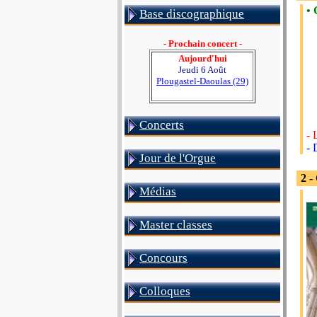
• 
Base discographique
- Prochain concert -
Aujourd'hui
Jeudi 6 Août
Plougastel-Daoulas (29)
Concerts
- 
- 
Jour de l'Orgue
2 -
Médias
Master classes
Concours
Colloques