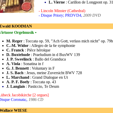
L. Vierne
: Carillon de Longpont op. 3
- Lincoln Minster (Cathedral)
- Disque Priory; PRDVD4,
2009 DVD
- Ewald KOOIMAN
Virtuose Orgelmusik •
M. Reger
: Toccata op. 59, ”Ach Gott, verlass mich nicht” op. 79b
C.-M. Widor
: Allegro de la 6e symphonie
C. Franck
: Pièce héroïque
D. Buxtehude
: Praeludium in d BuxWV 139
J. P. Sweelinck
: Ballo del Granduca
A. Viola
: Sonatina in f
G. J. Bennett
: Voluntary in F
J. S. Bach
: Jesus, meine Zuversicht BWV 728
L. Marchand
: Grand Dialogue en Ut
A. P. F. Boely
: Toccata op. 43
J. Langlais
: Pasticcio, Te Deum
Lübeck Jacobikirche [2 orgues]
Disque Coronata;,
1986 CD
 Wallace WIESE