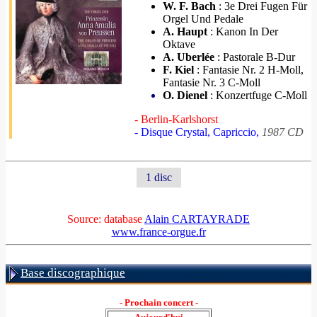
W. F. Bach
: 3e Drei Fugen Für
Orgel Und Pedale
A. Haupt
: Kanon In Der
Oktave
A. Uberlée
: Pastorale B-Dur
F. Kiel
: Fantasie Nr. 2 H-Moll,
Fantasie Nr. 3 C-Moll
O. Dienel
: Konzertfuge C-Moll
- Berlin-Karlshorst
- Disque Crystal, Capriccio,
1987 CD
1 disc
Source: database
Alain CARTAYRADE
www.france-orgue.fr
Base discographique
- Prochain concert -