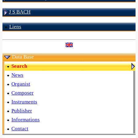
J S BACH
Liens
Data Base
Search
News
Organist
Composer
Instruments
Publisher
Informations
Contact