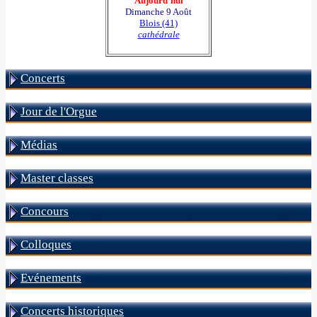
Aujourd'hui
Dimanche 9 Août
Blois (41)
cathédrale
Concerts
Jour de l'Orgue
Médias
Master classes
Concours
Colloques
Evénements
Concerts historiques