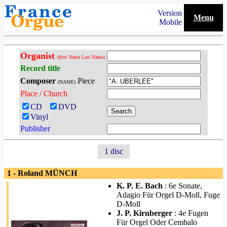
Version
Menu
Mobile
Organist
(first Name Last Name)
Record title
Composer
Piece
(NAME)
Place / Church
CD
DVD
Vinyl
Publisher
1 disc
1 - Roland MÜNCH
K. P. E. Bach
: 6e Sonate,
Adagio Für Orgel D-Moll, Fuge
D-Moll
J. P. Kirnberger
: 4e Fugen
Für Orgel Oder Cembalo