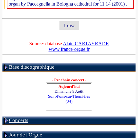
organ by Paccagnella in Bologna cathedral for 11,14 (2001) .
1 disc
Source: database
Alain CARTAYRADE
www.france-orgue.fr
Base discographique
- Prochain concert -
Aujourd'hui
Dimanche 9 Août
Sont-Pons-sur-Thomières
(34)
Concerts
Jour de l'Orgue