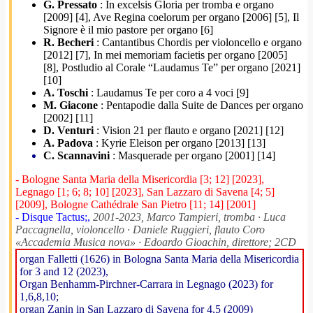
G. Pressato
: In excelsis Gloria per tromba e organo
[2009] [4], Ave Regina coelorum per organo [2006] [5], Il
Signore è il mio pastore per organo [6]
R. Becheri
: Cantantibus Chordis per violoncello e organo
[2012] [7], In mei memoriam facietis per organo [2005]
[8], Postludio al Corale “Laudamus Te” per organo [2021]
[10]
A. Toschi
: Laudamus Te per coro a 4 voci [9]
M. Giacone
: Pentapodie dalla Suite de Dances per organo
[2002] [11]
D. Venturi
: Vision 21 per flauto e organo [2021] [12]
A. Padova
: Kyrie Eleison per organo [2013] [13]
C. Scannavini
: Masquerade per organo [2001] [14]
- Bologne Santa Maria della Misericordia [3; 12] [2023],
Legnago [1; 6; 8; 10] [2023], San Lazzaro di Savena [4; 5]
[2009], Bologne Cathédrale San Pietro [11; 14] [2001]
- Disque Tactus;,
2001-2023, Marco Tampieri, tromba · Luca
Paccagnella, violoncello · Daniele Ruggieri, flauto Coro
«Accademia Musica nova» · Edoardo Gioachin, direttore; 2CD
organ Falletti (1626) in Bologna Santa Maria della Misericordia
for 3 and 12 (2023),
Organ Benhamm-Pirchner-Carrara in Legnago (2023) for
1,6,8,10;
organ Zanin in San Lazzaro di Savena for 4,5 (2009)