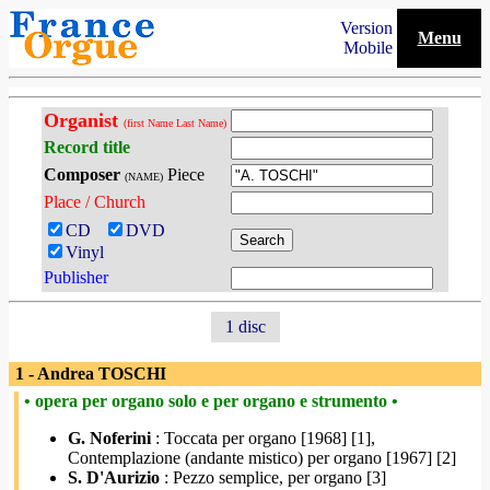
Version
Menu
Mobile
Organist
(first Name Last Name)
Record title
Composer
Piece
(NAME)
Place / Church
CD
DVD
Vinyl
Publisher
1 disc
1 - Andrea TOSCHI
• opera per organo solo e per organo e strumento •
G. Noferini
: Toccata per organo [1968] [1],
Contemplazione (andante mistico) per organo [1967] [2]
S. D'Aurizio
: Pezzo semplice, per organo [3]