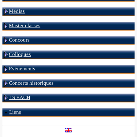
Médias
Master classes
Concours
Colloques
Evénements
Concerts historiques
J S BACH
Liens