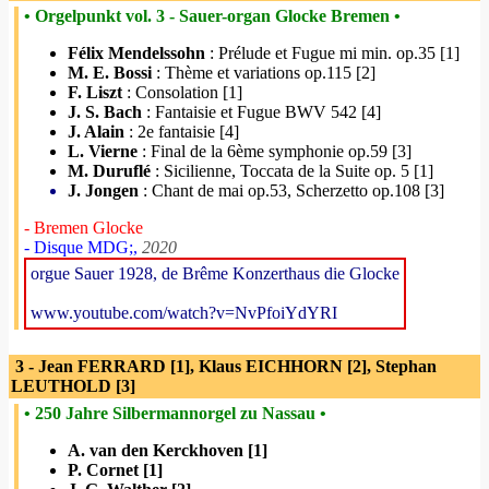
• Orgelpunkt vol. 3 - Sauer-organ Glocke Bremen •
Félix Mendelssohn
: Prélude et Fugue mi min. op.35 [1]
M. E. Bossi
: Thème et variations op.115 [2]
F. Liszt
: Consolation [1]
J. S. Bach
: Fantaisie et Fugue BWV 542 [4]
J. Alain
: 2e fantaisie [4]
L. Vierne
: Final de la 6ème symphonie op.59 [3]
M. Duruflé
: Sicilienne, Toccata de la Suite op. 5 [1]
J. Jongen
: Chant de mai op.53, Scherzetto op.108 [3]
- Bremen Glocke
- Disque MDG;,
2020
orgue Sauer 1928, de Brême Konzerthaus die Glocke
www.youtube.com/watch?v=NvPfoiYdYRI
3 - Jean FERRARD [1], Klaus EICHHORN [2], Stephan
LEUTHOLD [3]
• 250 Jahre Silbermannorgel zu Nassau •
A. van den Kerckhoven [1]
P. Cornet [1]