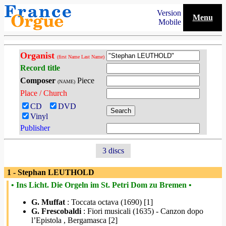
Version
Menu
Mobile
Organist
(first Name Last Name)
Record title
Composer
Piece
(NAME)
Place / Church
CD
DVD
Vinyl
Publisher
3 discs
1 - Stephan LEUTHOLD
• Ins Licht. Die Orgeln im St. Petri Dom zu Bremen •
G. Muffat
: Toccata octava (1690) [1]
G. Frescobaldi
: Fiori musicali (1635) - Canzon dopo
l’Epistola , Bergamasca [2]