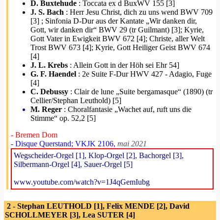
D. Buxtehude
: Toccata ex d BuxWV 155 [3]
J. S. Bach
: Herr Jesu Christ, dich zu uns wend BWV 709
[3] ; Sinfonia D-Dur aus der Kantate „Wir danken dir,
Gott, wir danken dir“ BWV 29 (tr Guilmant) [3]; Kyrie,
Gott Vater in Ewigkeit BWV 672 [4]; Christe, aller Welt
Trost BWV 673 [4]; Kyrie, Gott Heiliger Geist BWV 674
[4]
J. L. Krebs
: Allein Gott in der Höh sei Ehr 54]
G. F. Haendel
: 2e Suite F-Dur HWV 427 - Adagio, Fuge
[4]
C. Debussy
: Clair de lune „Suite bergamasque“ (1890) (tr
Cellier/Stephan Leuthold) [5]
M. Reger
: Choralfantasie „Wachet auf, ruft uns die
Stimme“ op. 52,2 [5]
- Bremen Dom
- Disque Querstand; VKJK 2106,
mai 2021
Wegscheider-Orgel [1], Klop-Orgel [2], Bachorgel [3],
Silbermann-Orgel [4], Sauer-Orgel [5]
www.youtube.com/watch?v=1J4qGemIubg
2 - Stephan LEUTHOLD [1], Felix MENDE [2], David
SCHOLLMEYER [3], Lea SUTER [4]