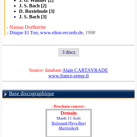
J. G. Walther [2]
J. S. Bach [2]
D. Buxtehude [3]
J. S. Bach [3]
- Nassau Dorfkirche
- Disque El Ton; www.elton-records.de,
1998
3 discs
Source: database
Alain CARTAYRADE
www.france-orgue.fr
Base discographique
- Prochain concert -
Demain
Mardi 11 Août
Bolsward (Pays-Bas)
Martinikerk