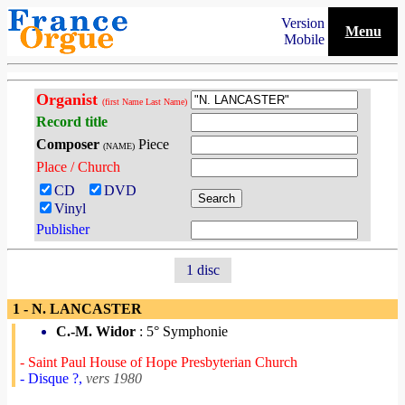
Version
Menu
Mobile
Organist
(first Name Last Name)
Record title
Composer
Piece
(NAME)
Place / Church
CD
DVD
Vinyl
Publisher
1 disc
1 - N. LANCASTER
C.-M. Widor
: 5° Symphonie
- Saint Paul House of Hope Presbyterian Church
- Disque ?,
vers 1980