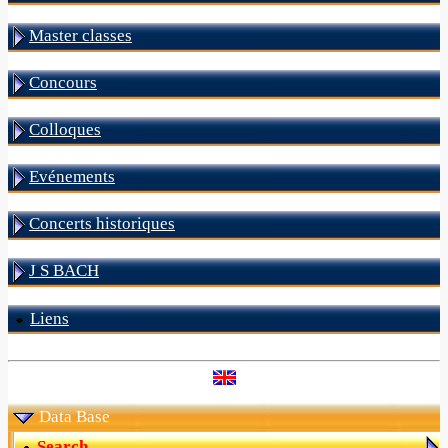
Master classes
Concours
Colloques
Evénements
Concerts historiques
J S BACH
Liens
Data Base
Search