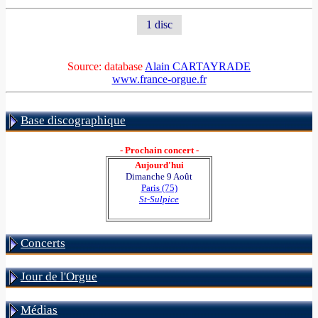
1 disc
Source: database
Alain CARTAYRADE
www.france-orgue.fr
Base discographique
- Prochain concert -
Aujourd'hui
Dimanche 9 Août
Paris (75)
St-Sulpice
Concerts
Jour de l'Orgue
Médias