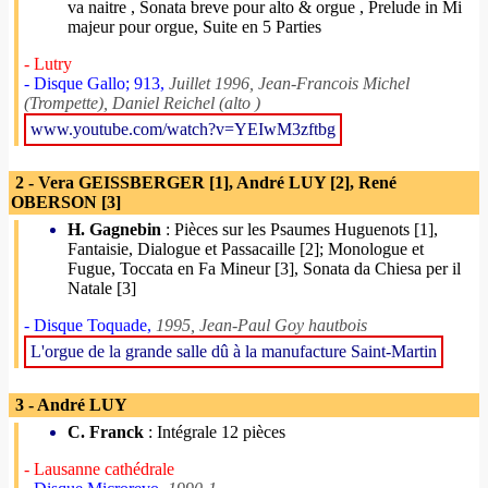
va naitre , Sonata breve pour alto & orgue , Prelude in Mi
majeur pour orgue, Suite en 5 Parties
- Lutry
- Disque Gallo; 913,
Juillet 1996, Jean-Francois Michel
(Trompette), Daniel Reichel (alto )
www.youtube.com/watch?v=YEIwM3zftbg
2 - Vera GEISSBERGER [1], André LUY [2], René
OBERSON [3]
H. Gagnebin
: Pièces sur les Psaumes Huguenots [1],
Fantaisie, Dialogue et Passacaille [2]; Monologue et
Fugue, Toccata en Fa Mineur [3], Sonata da Chiesa per il
Natale [3]
- Disque Toquade,
1995, Jean-Paul Goy hautbois
L'orgue de la grande salle dû à la manufacture Saint-Martin
3 - André LUY
C. Franck
: Intégrale 12 pièces
- Lausanne cathédrale