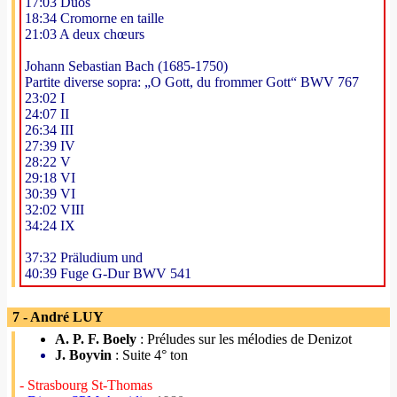
17:03 Duos
18:34 Cromorne en taille
21:03 A deux chœurs
Johann Sebastian Bach (1685-1750)
Partite diverse sopra: „O Gott, du frommer Gott“ BWV 767
23:02 I
24:07 II
26:34 III
27:39 IV
28:22 V
29:18 VI
30:39 VI
32:02 VIII
34:24 IX
37:32 Präludium und
40:39 Fuge G-Dur BWV 541
7 - André LUY
A. P. F. Boely
: Préludes sur les mélodies de Denizot
J. Boyvin
: Suite 4° ton
- Strasbourg St-Thomas