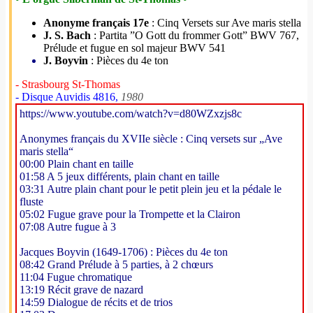
Anonyme français 17e
: Cinq Versets sur Ave maris stella
J. S. Bach
: Partita ”O Gott du frommer Gott” BWV 767,
Prélude et fugue en sol majeur BWV 541
J. Boyvin
: Pièces du 4e ton
- Strasbourg St-Thomas
- Disque Auvidis 4816,
1980
https://www.youtube.com/watch?v=d80WZxzjs8c
Anonymes français du XVIIe siècle : Cinq versets sur „Ave
maris stella“
00:00 Plain chant en taille
01:58 A 5 jeux différents, plain chant en taille
03:31 Autre plain chant pour le petit plein jeu et la pédale le
fluste
05:02 Fugue grave pour la Trompette et la Clairon
07:08 Autre fugue à 3
Jacques Boyvin (1649-1706) : Pièces du 4e ton
08:42 Grand Prélude à 5 parties, à 2 chœurs
11:04 Fugue chromatique
13:19 Récit grave de nazard
14:59 Dialogue de récits et de trios