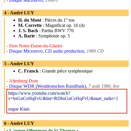
- Disque Microrevo,
1990-1
4 - André LUY
H. du Mont
: Pièces du 1° ton
M. Corrette
: Magnificat op. 16 (4)
J. S. Bach
: Partita BWV 770
A. Barie
: Symphonie op. 5
- Sion Notre-Dame-du-Glarier
- Disque Microrevo, CD audio production,
1989 CD
5 - André LUY
C. Franck
: Grande pièce symphonique
- Altenberg Dom
- Disque WDR (Westdeutschen Rundfunk),
7 août 1980, live
https://www.youtube.com/watch?
v=bsGnCeHqFvU&list=RDbsGnCeHqFvU&start_radio=1
orgue Klais
6 - André LUY
• L'orgue Silberman de St-Thomas •