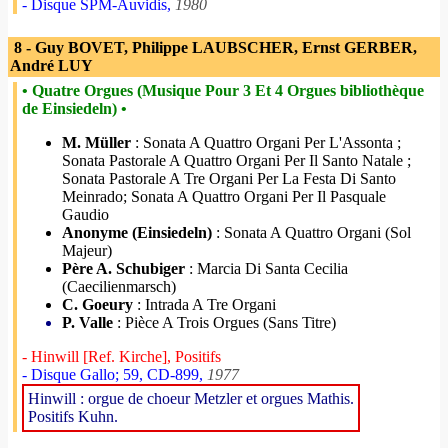
- Disque SPM-Auvidis,
1980
8 - Guy BOVET, Philippe LAUBSCHER, Ernst GERBER,
André LUY
• Quatre Orgues (Musique Pour 3 Et 4 Orgues bibliothèque
de Einsiedeln) •
M. Müller
: Sonata A Quattro Organi Per L'Assonta ;
Sonata Pastorale A Quattro Organi Per Il Santo Natale ;
Sonata Pastorale A Tre Organi Per La Festa Di Santo
Meinrado; Sonata A Quattro Organi Per Il Pasquale
Gaudio
Anonyme (Einsiedeln)
: Sonata A Quattro Organi (Sol
Majeur)
Père A. Schubiger
: Marcia Di Santa Cecilia
(Caecilienmarsch)
C. Goeury
: Intrada A Tre Organi
P. Valle
: Pièce A Trois Orgues (Sans Titre)
- Hinwill [Ref. Kirche], Positifs
- Disque Gallo; 59, CD-899,
1977
Hinwill : orgue de choeur Metzler et orgues Mathis.
Positifs Kuhn.