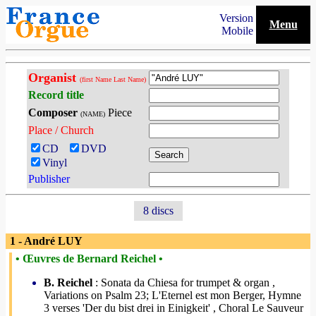
Version
Menu
Mobile
Organist
(first Name Last Name)
Record title
Composer
Piece
(NAME)
Place / Church
CD
DVD
Vinyl
Publisher
8 discs
1 - André LUY
• Œuvres de Bernard Reichel •
B. Reichel
: Sonata da Chiesa for trumpet & organ ,
Variations on Psalm 23; L'Eternel est mon Berger, Hymne
3 verses 'Der du bist drei in Einigkeit' , Choral Le Sauveur