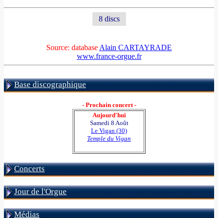
8 discs
Source: database
Alain CARTAYRADE
www.france-orgue.fr
Base discographique
- Prochain concert -
Aujourd'hui
Samedi 8 Août
Le Vigan (30)
Temple du Vigan
Concerts
Jour de l'Orgue
Médias