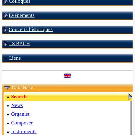
Colloques
Evénements
Concerts historiques
J S BACH
Liens
Data Base
Search
News
Organist
Composer
Instruments