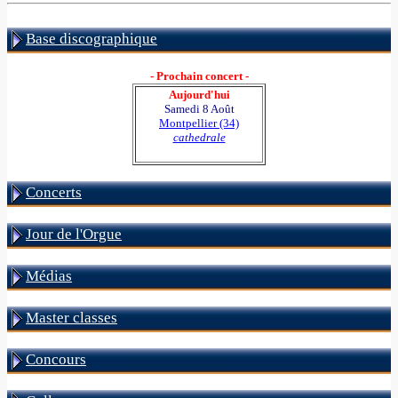
Base discographique
- Prochain concert -
Aujourd'hui
Samedi 8 Août
Montpellier (34)
cathedrale
Concerts
Jour de l'Orgue
Médias
Master classes
Concours