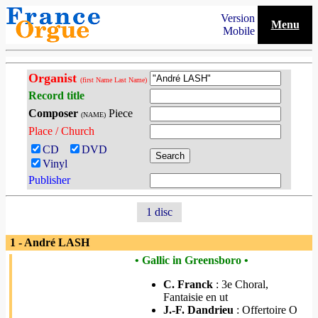
Version
Menu
Mobile
Organist
(first Name Last Name)
Record title
Composer
Piece
(NAME)
Place / Church
CD
DVD
Vinyl
Publisher
1 disc
1 - André LASH
• Gallic in Greensboro •
C. Franck
: 3e Choral,
Fantaisie en ut
J.-F. Dandrieu
: Offertoire O