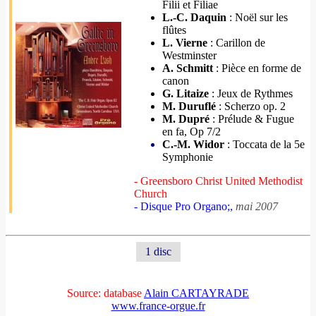
Filii et Filiae
L.-C. Daquin
: Noël sur les
flûtes
L. Vierne
: Carillon de
Westminster
A. Schmitt
: Pièce en forme de
canon
G. Litaize
: Jeux de Rythmes
M. Duruflé
: Scherzo op. 2
M. Dupré
: Prélude & Fugue
en fa, Op 7/2
C.-M. Widor
: Toccata de la 5e
Symphonie
- Greensboro Christ United Methodist
Church
- Disque Pro Organo;,
mai 2007
1 disc
Source: database
Alain CARTAYRADE
www.france-orgue.fr