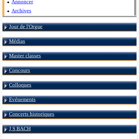
Annoncer
Archives
Jour de l'Orgue
Médias
Master classes
Concours
Colloques
Evénements
Concerts historiques
J S BACH