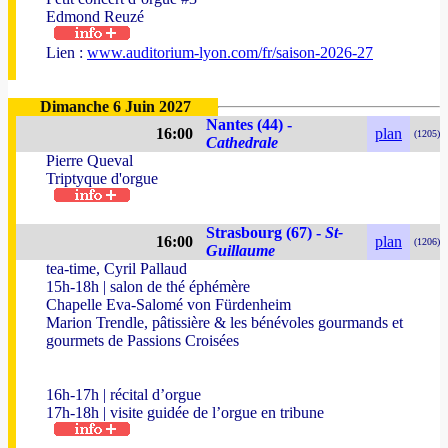
Edmond Reuzé
Lien :
www.auditorium-lyon.com/fr/saison-2026-27
Dimanche 6 Juin 2027
Nantes (44) -
16:00
plan
(1205)
Cathedrale
Pierre Queval
Triptyque d'orgue
Strasbourg (67) -
St-
16:00
plan
(1206)
Guillaume
tea-time, Cyril Pallaud
15h-18h | salon de thé éphémère
Chapelle Eva-Salomé von Fürdenheim
Marion Trendle, pâtissière & les bénévoles gourmands et
gourmets de Passions Croisées
16h-17h | récital d’orgue
17h-18h | visite guidée de l’orgue en tribune