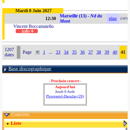
Mardi 8 Juin 2027
Marseille (13) -
Nd du
12:30
plan
(1207)
Mont
Vincent Boccamaiello
1207
Page
1
...
33
34
35
36
37
38
39
40
41
dates
Base discographique
- Prochain concert -
Aujourd'hui
Jeudi 6 Août
Plougastel-Daoulas (29)
Concerts
Liste