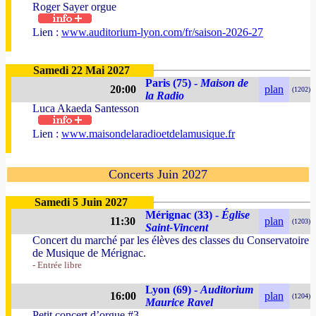
Roger Sayer orgue
Lien :
www.auditorium-lyon.com/fr/saison-2026-27
Samedi 22 Mai 2027
Paris (75) -
Maison de
20:00
plan
(1202)
la Radio
Luca Akaeda Santesson
Lien :
www.maisondelaradioetdelamusique.fr
Concerts Juin 2027
Samedi 5 Juin 2027
Mérignac (33) -
Église
11:30
plan
(1203)
Saint-Vincent
Concert du marché par les élèves des classes du Conservatoire
de Musique de Mérignac.
- Entrée libre
Lyon (69) -
Auditorium
16:00
plan
(1204)
Maurice Ravel
Petit concert d’orgue #3