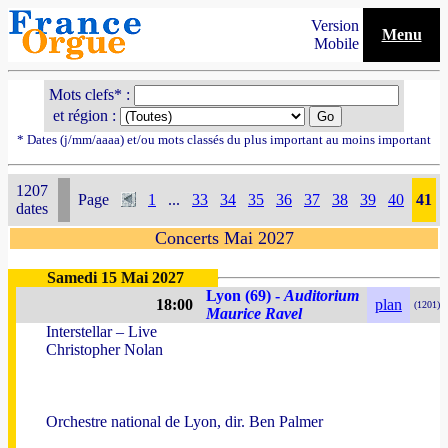
Version
Menu
Mobile
Mots clefs* :
et région :
* Dates (j/mm/aaaa) et/ou mots classés du plus important au moins important
1207
Page
1
...
33
34
35
36
37
38
39
40
41
dates
Concerts Mai 2027
Samedi 15 Mai 2027
Lyon (69) -
Auditorium
18:00
plan
(1201)
Maurice Ravel
Interstellar – Live
Christopher Nolan
Orchestre national de Lyon, dir. Ben Palmer