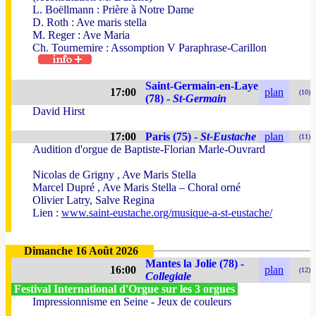
L. Boëllmann : Prière à Notre Dame
D. Roth : Ave maris stella
M. Reger : Ave Maria
Ch. Tournemire : Assomption V Paraphrase-Carillon
Saint-Germain-en-Laye
17:00
plan
(10)
(78) -
St-Germain
David Hirst
17:00
Paris (75) -
St-Eustache
plan
(11)
Audition d'orgue de Baptiste-Florian Marle-Ouvrard
Nicolas de Grigny , Ave Maris Stella
Marcel Dupré , Ave Maris Stella – Choral orné
Olivier Latry, Salve Regina
Lien :
www.saint-eustache.org/musique-a-st-eustache/
Dimanche 16 Août 2026
Mantes la Jolie (78) -
16:00
plan
(12)
Collegiale
Festival International d'Orgue sur les 3 orgues
Impressionnisme en Seine - Jeux de couleurs