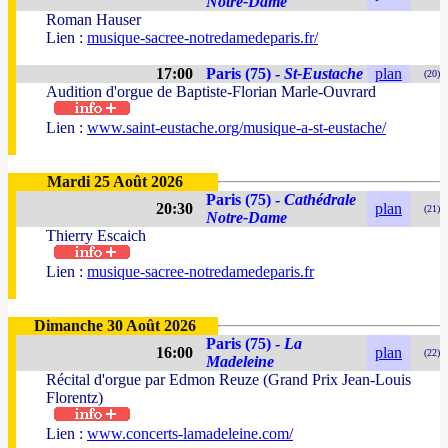
Notre-Dame
Roman Hauser
Lien :
musique-sacree-notredamedeparis.fr/
17:00
Paris (75) -
St-Eustache
plan
(20)
Audition d'orgue de Baptiste-Florian Marle-Ouvrard
Lien :
www.saint-eustache.org/musique-a-st-eustache/
Mardi 25 Août 2026
Paris (75) -
Cathédrale
20:30
plan
(21)
Notre-Dame
Thierry Escaich
Lien :
musique-sacree-notredamedeparis.fr
Dimanche 30 Août 2026
Paris (75) -
La
16:00
plan
(22)
Madeleine
Récital d'orgue par Edmon Reuze (Grand Prix Jean-Louis
Florentz)
Lien :
www.concerts-lamadeleine.com/