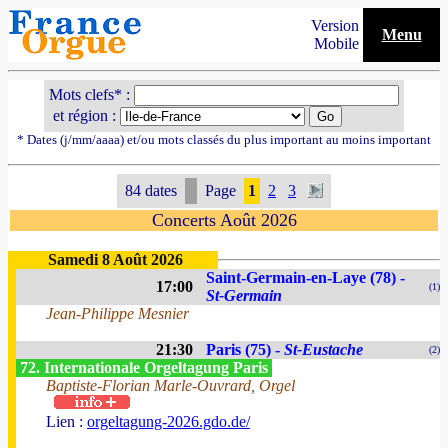
Version
Menu
Mobile
Mots clefs* :
et région :
* Dates (j/mm/aaaa) et/ou mots classés du plus important au moins important
84 dates
Page
1
2
3
Concerts Août 2026
Samedi 8 Août 2026
Saint-Germain-en-Laye (78) -
17:00
(1)
St-Germain
Jean-Philippe Mesnier
21:30
Paris (75) -
St-Eustache
(2)
72. Internationale Orgeltagung Paris
Baptiste-Florian Marle-Ouvrard, Orgel
Lien :
orgeltagung-2026.gdo.de/