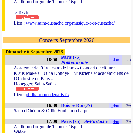
Audition d'orgue de Thomas Ospital
Js Bach
Lien :
www.saint-eustache.org/musique-a-st-eustache/
Concerts Septembre 2026
Dimanche 6 Septembre 2026
Paris (75) -
16:00
plan
(27)
Philharmonie
Académie de l’Orchestre de Paris - Concert de clôture
Klaus Mäkelä - Olha Dondyk - Musiciens et académiciens de
l'Orchestre de Paris -
Honegger, Saint-Saëns
Lien :
philharmoniedeparis.fr/
16:30
Bois-le-Roi (77)
plan
(28)
Sacha Dhénin & Odile Foulliaron harpe
17:00
Paris (75) -
St-Eustache
plan
(29)
Audition d'orgue de Thomas Ospital
Widor