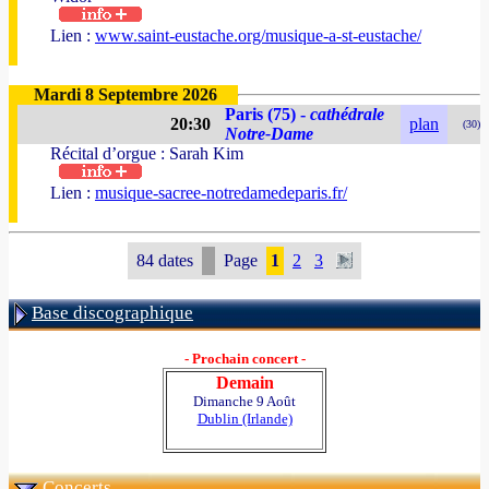
Lien :
www.saint-eustache.org/musique-a-st-eustache/
Mardi 8 Septembre 2026
Paris (75) -
cathédrale
20:30
plan
(30)
Notre-Dame
Récital d’orgue : Sarah Kim
Lien :
musique-sacree-notredamedeparis.fr/
84 dates
Page
1
2
3
Base discographique
- Prochain concert -
Demain
Dimanche 9 Août
Dublin (Irlande)
Concerts