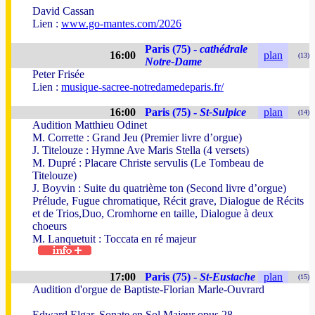
David Cassan
Lien :
www.go-mantes.com/2026
Paris (75) -
cathédrale
16:00
plan
(13)
Notre-Dame
Peter Frisée
Lien :
musique-sacree-notredamedeparis.fr/
16:00
Paris (75) -
St-Sulpice
plan
(14)
Audition Matthieu Odinet
M. Corrette : Grand Jeu (Premier livre d’orgue)
J. Titelouze : Hymne Ave Maris Stella (4 versets)
M. Dupré : Placare Christe servulis (Le Tombeau de
Titelouze)
J. Boyvin : Suite du quatrième ton (Second livre d’orgue)
Prélude, Fugue chromatique, Récit grave, Dialogue de Récits
et de Trios,Duo, Cromhorne en taille, Dialogue à deux
choeurs
M. Lanquetuit : Toccata en ré majeur
17:00
Paris (75) -
St-Eustache
plan
(15)
Audition d'orgue de Baptiste-Florian Marle-Ouvrard
Edward Elgar, Sonate en Sol Majeur opus 28