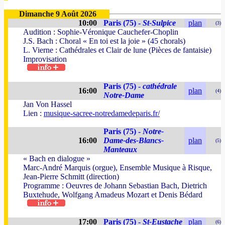
Dimanche 9 Août 2026
10:00
Paris (75) -
St-Sulpice
plan
(3)
Audition : Sophie-Véronique Cauchefer-Choplin
J.S. Bach : Choral « En toi est la joie » (45 chorals)
L. Vierne : Cathédrales et Clair de lune (Pièces de fantaisie)
Improvisation
Paris (75) -
cathédrale
16:00
plan
(4)
Notre-Dame
Jan Von Hassel
Lien :
musique-sacree-notredamedeparis.fr/
Paris (75) -
Notre-
16:00
Dame-des-Blancs-
plan
(5)
Manteaux
« Bach en dialogue »
Marc-André Marquis (orgue), Ensemble Musique à Risque,
Jean-Pierre Schmitt (direction)
Programme : Oeuvres de Johann Sebastian Bach, Dietrich
Buxtehude, Wolfgang Amadeus Mozart et Denis Bédard
17:00
Paris (75) -
St-Eustache
plan
(6)