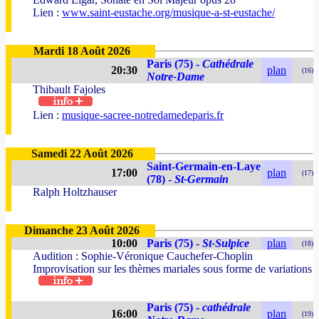
Lien :
www.saint-eustache.org/musique-a-st-eustache/
Mardi 18 Août 2026
Paris (75) -
Cathédrale
20:30
plan
(16)
Notre-Dame
Thibault Fajoles
Lien :
musique-sacree-notredamedeparis.fr
Samedi 22 Août 2026
Saint-Germain-en-Laye
17:00
plan
(17)
(78) -
St-Germain
Ralph Holtzhauser
Dimanche 23 Août 2026
10:00
Paris (75) -
St-Sulpice
plan
(18)
Audition : Sophie-Véronique Cauchefer-Choplin
Improvisation sur les thèmes mariales sous forme de variations
Paris (75) -
cathédrale
16:00
plan
(19)