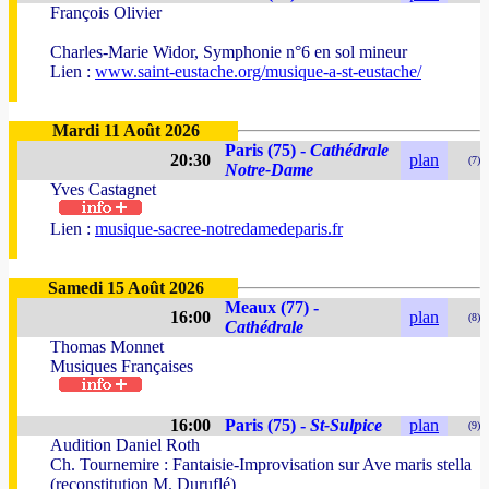
François Olivier
Charles-Marie Widor, Symphonie n°6 en sol mineur
Lien :
www.saint-eustache.org/musique-a-st-eustache/
Mardi 11 Août 2026
Paris (75) -
Cathédrale
20:30
plan
(7)
Notre-Dame
Yves Castagnet
Lien :
musique-sacree-notredamedeparis.fr
Samedi 15 Août 2026
Meaux (77) -
16:00
plan
(8)
Cathédrale
Thomas Monnet
Musiques Françaises
16:00
Paris (75) -
St-Sulpice
plan
(9)
Audition Daniel Roth
Ch. Tournemire : Fantaisie-Improvisation sur Ave maris stella
(reconstitution M. Duruflé)