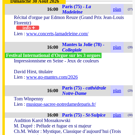
Dimanche 30 Août 2026
Paris (75) -
La
16:00
plan
(27)
Madeleine
Récital d'orgue par Edmon Reuze (Grand Prix Jean-Louis
Florentz)
Lien :
www.concerts-lamadeleine.com/
Mantes la Jolie (78) -
16:00
plan
(28)
Collegiale
Festival International d'Orgue sur les 3 orgues
Impressionnisme en Seine - Jeux de couleurs
David Hirst, titulaire
Lien :
www.go-mantes.com/2026
Paris (75) -
cathédrale
16:00
plan
(29)
Notre-Dame
Tom Winpenny
Lien :
musique-sacree-notredamedeparis.fr/
16:00
Paris (75) -
St-Sulpice
plan
(30)
Audition Karol Mossakowski
M. Dupré : Prélude et fugue en si majeur
Ch.M. Widor : Mystique, Classique d’aujourd’hui (Trois