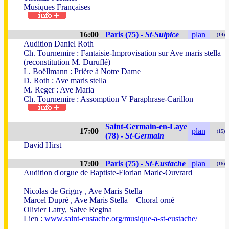
Musiques Françaises
16:00
Paris (75) -
St-Sulpice
plan
(14)
Audition Daniel Roth
Ch. Tournemire : Fantaisie-Improvisation sur Ave maris stella
(reconstitution M. Duruflé)
L. Boëllmann : Prière à Notre Dame
D. Roth : Ave maris stella
M. Reger : Ave Maria
Ch. Tournemire : Assomption V Paraphrase-Carillon
Saint-Germain-en-Laye
17:00
plan
(15)
(78) -
St-Germain
David Hirst
17:00
Paris (75) -
St-Eustache
plan
(16)
Audition d'orgue de Baptiste-Florian Marle-Ouvrard
Nicolas de Grigny , Ave Maris Stella
Marcel Dupré , Ave Maris Stella – Choral orné
Olivier Latry, Salve Regina
Lien :
www.saint-eustache.org/musique-a-st-eustache/