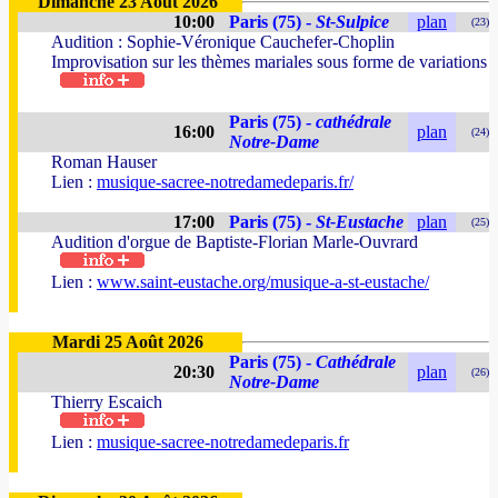
Dimanche 23 Août 2026
10:00
Paris (75) -
St-Sulpice
plan
(23)
Audition : Sophie-Véronique Cauchefer-Choplin
Improvisation sur les thèmes mariales sous forme de variations
Paris (75) -
cathédrale
16:00
plan
(24)
Notre-Dame
Roman Hauser
Lien :
musique-sacree-notredamedeparis.fr/
17:00
Paris (75) -
St-Eustache
plan
(25)
Audition d'orgue de Baptiste-Florian Marle-Ouvrard
Lien :
www.saint-eustache.org/musique-a-st-eustache/
Mardi 25 Août 2026
Paris (75) -
Cathédrale
20:30
plan
(26)
Notre-Dame
Thierry Escaich
Lien :
musique-sacree-notredamedeparis.fr