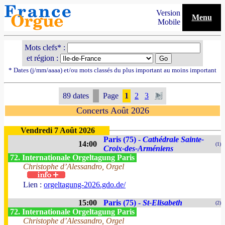
Version
Menu
Mobile
Mots clefs* :
et région :
* Dates (j/mm/aaaa) et/ou mots classés du plus important au moins important
89 dates
Page
1
2
3
Concerts Août 2026
Vendredi 7 Août 2026
Paris (75) -
Cathédrale Sainte-
14:00
(1)
Croix-des-Arméniens
72. Internationale Orgeltagung Paris
Christophe d’Alessandro, Orgel
Lien :
orgeltagung-2026.gdo.de/
15:00
Paris (75) -
St-Elisabeth
(2)
72. Internationale Orgeltagung Paris
Christophe d’Alessandro, Orgel