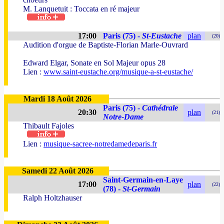
M. Lanquetuit : Toccata en ré majeur
17:00
Paris (75) -
St-Eustache
plan
(20)
Audition d'orgue de Baptiste-Florian Marle-Ouvrard
Edward Elgar, Sonate en Sol Majeur opus 28
Lien :
www.saint-eustache.org/musique-a-st-eustache/
Mardi 18 Août 2026
Paris (75) -
Cathédrale
20:30
plan
(21)
Notre-Dame
Thibault Fajoles
Lien :
musique-sacree-notredamedeparis.fr
Samedi 22 Août 2026
Saint-Germain-en-Laye
17:00
plan
(22)
(78) -
St-Germain
Ralph Holtzhauser