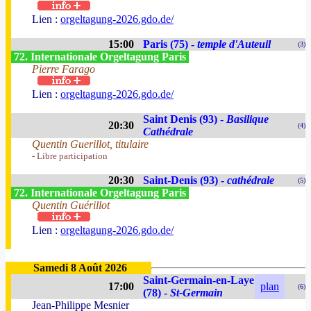
Lien :
orgeltagung-2026.gdo.de/
15:00
Paris (75) -
temple d'Auteuil
(3)
72. Internationale Orgeltagung Paris
Pierre Farago
Lien :
orgeltagung-2026.gdo.de/
Saint Denis (93) -
Basilique
20:30
(4)
Cathédrale
Quentin Guerillot, titulaire
- Libre participation
20:30
Saint-Denis (93) -
cathédrale
(5)
72. Internationale Orgeltagung Paris
Quentin Guérillot
Lien :
orgeltagung-2026.gdo.de/
Samedi 8 Août 2026
Saint-Germain-en-Laye
17:00
plan
(6)
(78) -
St-Germain
Jean-Philippe Mesnier