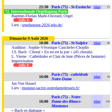
21:30
Paris (75) -
St-Eustache
plan
(7)
72. Internationale Orgeltagung Paris
Baptiste-Florian Marle-Ouvrard, Orgel
Lien :
orgeltagung-2026.gdo.de/
Dimanche 9 Août 2026
10:00
Paris (75) -
St-Sulpice
plan
(8)
Audition : Sophie-Véronique Cauchefer-Choplin
J.S. Bach : Choral « En toi est la joie » (45 chorals)
L. Vierne : Cathédrales et Clair de lune (Pièces de fantaisie)
Improvisation
Paris (75) -
cathédrale
16:00
plan
(9)
Notre-Dame
Jan Von Hassel
Lien :
musique-sacree-notredamedeparis.fr/
Paris (75) -
Notre-
16:00
Dame-des-Blancs-
plan
(10)
Manteaux
« Bach en dialogue »