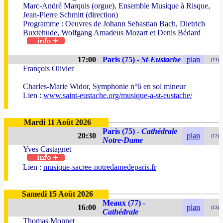
Marc-André Marquis (orgue), Ensemble Musique à Risque,
Jean-Pierre Schmitt (direction)
Programme : Oeuvres de Johann Sebastian Bach, Dietrich
Buxtehude, Wolfgang Amadeus Mozart et Denis Bédard
17:00
Paris (75) -
St-Eustache
plan
(11)
François Olivier
Charles-Marie Widor, Symphonie n°6 en sol mineur
Lien :
www.saint-eustache.org/musique-a-st-eustache/
Mardi 11 Août 2026
Paris (75) -
Cathédrale
20:30
plan
(12)
Notre-Dame
Yves Castagnet
Lien :
musique-sacree-notredamedeparis.fr
Samedi 15 Août 2026
Meaux (77) -
16:00
plan
(13)
Cathédrale
Thomas Monnet