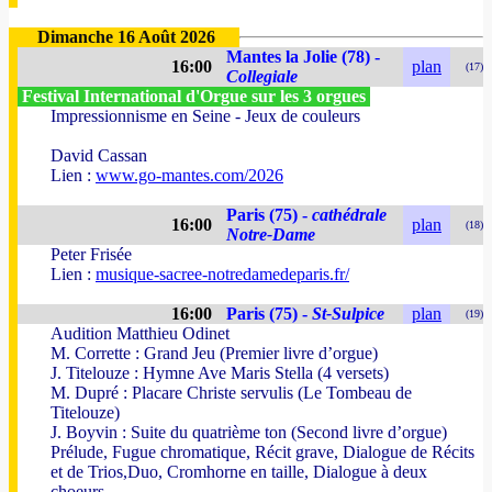
Dimanche 16 Août 2026
Mantes la Jolie (78) -
16:00
plan
(17)
Collegiale
Festival International d'Orgue sur les 3 orgues
Impressionnisme en Seine - Jeux de couleurs
David Cassan
Lien :
www.go-mantes.com/2026
Paris (75) -
cathédrale
16:00
plan
(18)
Notre-Dame
Peter Frisée
Lien :
musique-sacree-notredamedeparis.fr/
16:00
Paris (75) -
St-Sulpice
plan
(19)
Audition Matthieu Odinet
M. Corrette : Grand Jeu (Premier livre d’orgue)
J. Titelouze : Hymne Ave Maris Stella (4 versets)
M. Dupré : Placare Christe servulis (Le Tombeau de
Titelouze)
J. Boyvin : Suite du quatrième ton (Second livre d’orgue)
Prélude, Fugue chromatique, Récit grave, Dialogue de Récits
et de Trios,Duo, Cromhorne en taille, Dialogue à deux
choeurs