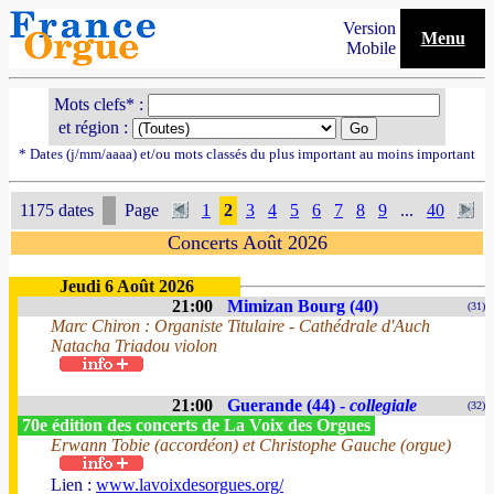
Version
Menu
Mobile
Mots clefs* :
et région :
* Dates (j/mm/aaaa) et/ou mots classés du plus important au moins important
1175 dates
Page
1
2
3
4
5
6
7
8
9
...
40
Concerts Août 2026
Jeudi 6 Août 2026
21:00
Mimizan Bourg (40)
(31)
Marc Chiron : Organiste Titulaire - Cathédrale d'Auch
Natacha Triadou violon
21:00
Guerande (44) -
collegiale
(32)
70e édition des concerts de La Voix des Orgues
Erwann Tobie (accordéon) et Christophe Gauche (orgue)
Lien :
www.lavoixdesorgues.org/