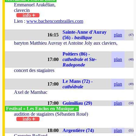
Emmanuel Arakélian,
clavecin
Lien :
www.bachencombrailles.com
Sainte-Anne d'Auray
16:15
plan
(47)
(56) -
basilique
baryton Matthieu Auvray et Antoine Joly aux claviers,
Poitiers (86) -
17:00
cathedrale et Ste-
plan
(48)
Radegonde
concert des stagiaires
Le Mans (72) -
17:00
plan
(49)
cathédrale
Axel de Marnhac
17:00
Guimiliau (29)
plan
(50)
Festival « Les Enclos en Musique »
audition de stagiaires (Sébastien Roué)
18:00
Argentière (74)
plan
(51)
Gregoire Rolland