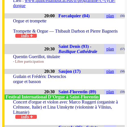
Lien :
www.quincenamusical.eus/fr/programme?c=cycle-
dorgue
20:00
Forcalquier (04)
plan
(56)
Orgue et trompette
Trompette & Orgue — Thibault Darbon et Pierre Bagneris
Saint Denis (93) -
20:30
plan
(57)
Basilique Cathédrale
Quentin Guerillot, titulaire
- Libre participation
20:30
Saujon (17)
plan
(58)
Guilain et Frédéric Desenclos
orgue et basson
20:30
Saint-Florentin (89)
plan
(59)
Festival International D’Orgue à Saint-Florentin
Concert d'orgue et violon avec Marco Ruggeri (organiste à
Crémone, Italie) et Lina Uinskytte (violoniste à Vilnius,
Lituanie)