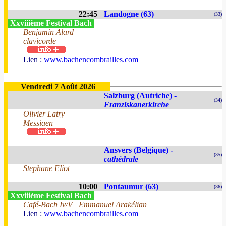
22:45
Landogne (63)
(33)
Xxviiième Festival Bach
Benjamin Alard
clavicorde
Lien :
www.bachencombrailles.com
Vendredi 7 Août 2026
Salzburg (Autriche) -
(34)
Franziskanerkirche
Olivier Latry
Messiaen
Ansvers (Belgique) -
(35)
cathédrale
Stephane Eliot
10:00
Pontaumur (63)
(36)
Xxviiième Festival Bach
Café-Bach Iv/V | Emmanuel Arakélian
Lien :
www.bachencombrailles.com