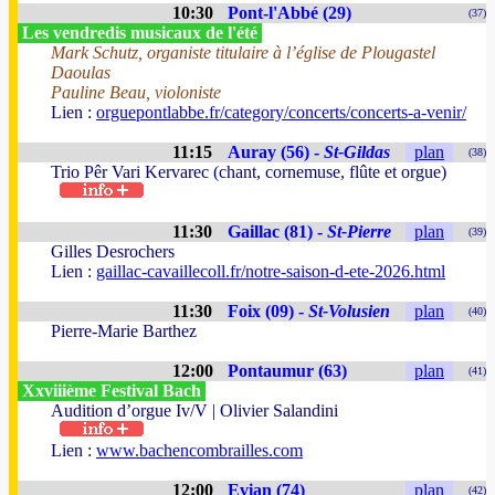
10:30
Pont-l'Abbé (29)
(37)
Les vendredis musicaux de l'été
Mark Schutz, organiste titulaire à l’église de Plougastel
Daoulas
Pauline Beau, violoniste
Lien :
orguepontlabbe.fr/category/concerts/concerts-a-venir/
11:15
Auray (56) -
St-Gildas
plan
(38)
Trio Pêr Vari Kervarec (chant, cornemuse, flûte et orgue)
11:30
Gaillac (81) -
St-Pierre
plan
(39)
Gilles Desrochers
Lien :
gaillac-cavaillecoll.fr/notre-saison-d-ete-2026.html
11:30
Foix (09) -
St-Volusien
plan
(40)
Pierre-Marie Barthez
12:00
Pontaumur (63)
plan
(41)
Xxviiième Festival Bach
Audition d’orgue Iv/V | Olivier Salandini
Lien :
www.bachencombrailles.com
12:00
Evian (74)
plan
(42)