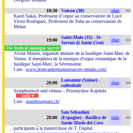
18:30
Voiron (38)
plan
(52)
Kaori Sakai, Professeur d’orgue au conservatoire de Lucé
Victor Rodriguez, Professeur de Tuba au conservatoire de
Melun
Saint-Malo (35) -
St-
19:00
plan
(53)
Servan à) Sante Croix
55e festival musique sacrée
Alvise Mason, organiste titulaire de la basilique Saint-Marc de
Venise. Il interpètera de la musique d'orgue romantique de la
basilique Saint-Marc, la Sérénissime
Lien :
www.festivaldemusiquesacree-stmalo.com/
Lausanne (Suisse) -
20:00
plan
(54)
cathedrale
Symphonisch und virtuos – Przemyslaw Kapitula
Lien :
grandesorgues.ch/
San Sebastian
20:00
(Espagne) -
Basílica de
plan
(55)
Santa María del Coro
participants à la masterclasse de T. Ospital