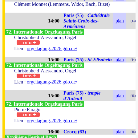
Clément Monnet (Lemmens, Widor, Bach, Bizet)
Paris (75) -
Cathédrale
14:00
Sainte-Croix-des-
plan
(43)
Arméniens
72. Internationale Orgeltagung Paris
Christophe d’Alessandro, Orgel
Lien :
orgeltagung-2026.gdo.de/
15:00
Paris (75) -
St-Elisabeth
plan
(44)
72. Internationale Orgeltagung Paris
Christophe d’Alessandro, Orgel
Lien :
orgeltagung-2026.gdo.de/
Paris (75) -
temple
15:00
plan
(45)
d'Auteuil
72. Internationale Orgeltagung Paris
Pierre Farago
Lien :
orgeltagung-2026.gdo.de/
16:00
Crocq (63)
plan
(46)
Xxviiième Festival Bach