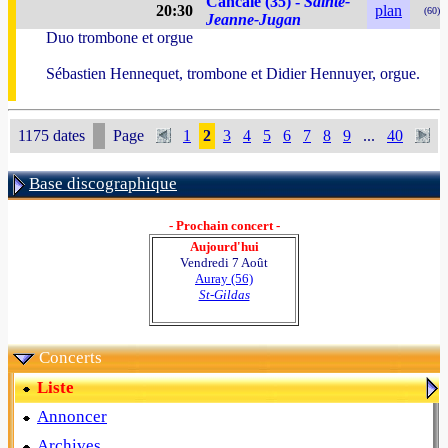
Cancale (35) -
Sainte-
20:30
plan
(60)
Jeanne-Jugan
Duo trombone et orgue
Sébastien Hennequet, trombone et Didier Hennuyer, orgue.
1175 dates
Page
1
2
3
4
5
6
7
8
9
...
40
Base discographique
- Prochain concert -
Aujourd'hui
Vendredi 7 Août
Auray (56)
St-Gildas
Concerts
Liste
Annoncer
Archives